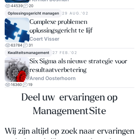
44539
20
Oplossingsgericht managen
29 AUG.‘02
Complexe problemen
oplossingsgericht te lijf
Coert Visser
63784
31
Kwaliteitsmanagement
27 FEB.‘02
Six Sigma als nieuwe strategie voor
resultaatverbetering
Arend Oosterhoorn
16360
19
Deel uw ervaringen op
ManagementSite
Wij zijn altijd op zoek naar ervaringen