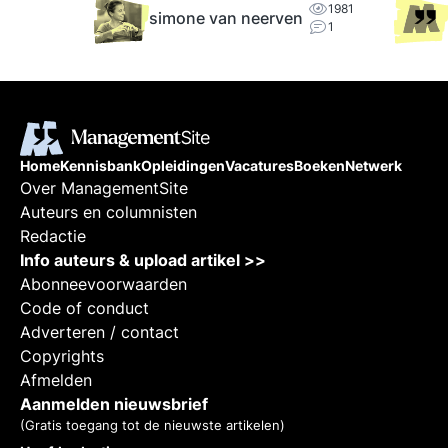
1981
simone van neerven
ma.
1
Home
Kennisbank
Opleidingen
Vacatures
Boeken
Netwerk
Over ManagementSite
Auteurs en columnisten
Redactie
Info auteurs & upload artikel >>
Abonneevoorwaarden
Code of conduct
Adverteren / contact
Copyrights
Afmelden
Aanmelden nieuwsbrief
(Gratis toegang tot de nieuwste artikelen)