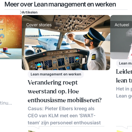
Meer over Lean management en werken
Artikelen
Cover stories
Actueel
Lean m
Leide
Lean management en werken
lean 
Verandering roept
Het in 
weerstand op. Hoe
Lean g
enthousiasme mobiliseren?
tinu
Casus: Pieter Elbers kreeg als
 of
CEO van KLM met een 'SWAT-
team' zijn personeel enthousiast
 lean