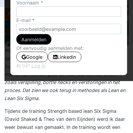
Voornaam
E-mail
Aanmelden
Of eenvoudig aanmelden met:
Als organisatieadviseur ben ook ik grotendeels
Google
Linkedin
opgeleid in het model: 'Wat gaat er niet goed? Dat
Al lid?
Log in
zullen we dan eens gaan fixen.' Veel aandacht in deze
manier van werken gaat uit naar wat we niet willen
zoals verspilling, bottle necks en verstoringen in het
proces. Dat zien we ook terug in methodes als Lean en
Lean Six Sigma.
Tijdens de training Strength based lean Six Sigma
(David Shaked & Theo van dern Eijnden) werd ik daar
weer bewust van gemaakt. In de training wordt een