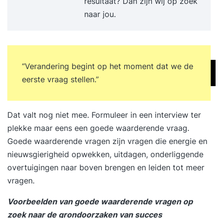
resultaat? Dan zijn wij op zoek
het proces eronder leidt Je leert projectmatig
naar jou.
problemen op te pakken en op te lossen met
resultaat De opleiding is inclusief alle faciliteiten:
eten, drinken, het cursusmateriaal, formats die je
zelf kunt gebruiken, het boek 'Lean Six Sigma'
“Verandering begint op het moment dat we de
van Noordhoff Uitgevers, dat geschreven is door
eerste vraag stellen.”
onze hoofdtrainer en wordt gebruikt in het hoger
onderwijs. Verder krijg je een voucher voor het
internationale examen.
Dat valt nog niet mee. Formuleer in een interview ter
plekke maar eens een goede waarderende vraag.
Goede waarderende vragen zijn vragen die energie en
nieuwsgierigheid opwekken, uitdagen, onderliggende
overtuigingen naar boven brengen en leiden tot meer
vragen.
Voorbeelden van goede waarderende vragen op
zoek naar de grondoorzaken van succes