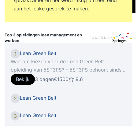
spraakzamer en het werd lastig om een eind
aan het leuke gesprek te maken.
Top 3 opleidingen
lean management en
POWERED BY
werken
Lean Green Belt
1
Waarom kiezen voor de Lean Green Belt
opleiding van 5ST3PS? - 5ST3PS behoort sinds
2017 onafgebroken tot de Beste Opleiders van
Bekijk
3 dagen
€1500
9.6
Nederland voor Kwaliteits- en
Projectmanagement - Wat je vandaag leert, kun
Lean Green Belt
2
je morgen toepassen - heel erg praktijkgericht
met cases uit de praktijk en de mogelijkheid om
Lean Green Belt
3
jouw eigen casuïstiek in te brengen - In 3 dagen
word je volledig opgeleid en kun je zelfstandig
processen verbeteren met Lean - werken met