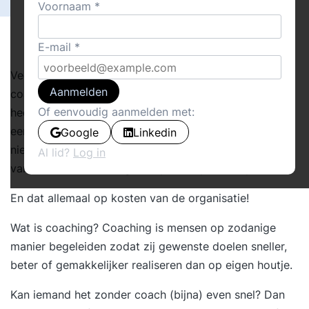
Voornaam
E-mail
Veel managers doen een beroep op een externe
Aanmelden
coach. Voor zichzelf of hun medewerkers. Nederland
Of eenvoudig aanmelden met:
heeft er ongeveer 2000. Dus keus genoeg. Nog al
eens wordt die
coaching
een heel avontuur. ‘Baat het
Google
Linkedin
niet dan schaadt het niet’ of ‘Je kunt er altijd wel iets
Al lid?
Log in
van leren’. Of mensen gaan op een ‘spiritueel pad’.
En dat allemaal op kosten van de organisatie!
Wat is coaching? Coaching is mensen op zodanige
manier begeleiden zodat zij gewenste doelen sneller,
beter of gemakkelijker realiseren dan op eigen houtje.
Kan iemand het zonder coach (bijna) even snel? Dan