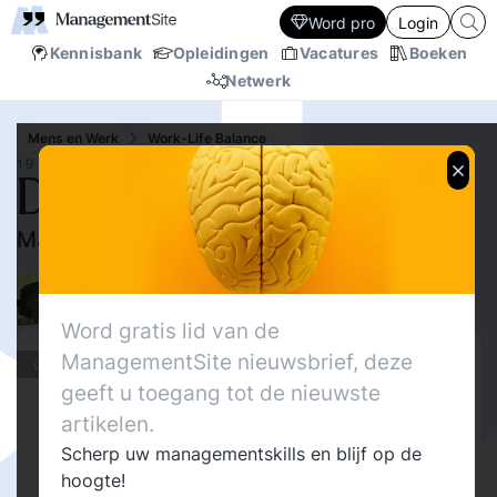
Word pro
Login
Kennisbank
Opleidingen
Vacatures
Boeken
Netwerk
Mens en Werk
Work-Life Balance
19 OKT.‘06
De onzin van Coaching
Maak als manager eerst uw huiswerk
10889
Delen
4
Anneke Walraven
10
Word gratis lid van de
ManagementSite nieuwsbrief, deze
Columns
geeft u toegang tot de nieuwste
artikelen.
Scherp uw managementskills en blijf op de
hoogte!