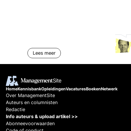
Lees meer
Home
Kennisbank
Opleidingen
Vacatures
Boeken
Netwerk
Over ManagementSite
Auteurs en columnisten
Redactie
Info auteurs & upload artikel >>
Abonneevoorwaarden
Code of conduct