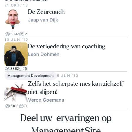
21 OKT.‘13
De Zeurcoach
Jaap van Dijk
5397
2
10 JUN.‘12
De verloedering van coaching
Leon Dohmen
8362
5
Management Development
6 JUN.‘10
Zelfs het scherpste mes kan zichzelf
niet slijpen!
Veron Goemans
5183
0
Deel uw ervaringen op
ManagementSite