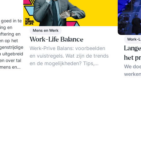
 goed in te
ling en
Mens en Werk
uftering en
Work-Life Balance
Work-L
en op het
genstrijdige
Werk-Prive Balans: voorbeelden
Lange
 uitgebreid
en vuistregels. Wat zijn de trends
het p
en over tal
en de mogelijkheden? Tips,
We doe
 mens en
ideeen en ervaringen voor een
werken
betere werk-prive balans.