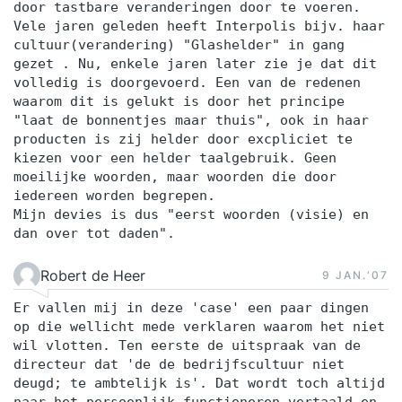
door tastbare veranderingen door te voeren.
Vele jaren geleden heeft Interpolis bijv. haar
cultuur(verandering) "Glashelder" in gang
gezet . Nu, enkele jaren later zie je dat dit
volledig is doorgevoerd. Een van de redenen
waarom dit is gelukt is door het principe
"laat de bonnentjes maar thuis", ook in haar
producten is zij helder door excpliciet te
kiezen voor een helder taalgebruik. Geen
moeilijke woorden, maar woorden die door
iedereen worden begrepen.
Mijn devies is dus "eerst woorden (visie) en
dan over tot daden".
Robert de Heer
9 JAN.‘07
Er vallen mij in deze 'case' een paar dingen
op die wellicht mede verklaren waarom het niet
wil vlotten. Ten eerste de uitspraak van de
directeur dat 'de de bedrijfscultuur niet
deugd; te ambtelijk is'. Dat wordt toch altijd