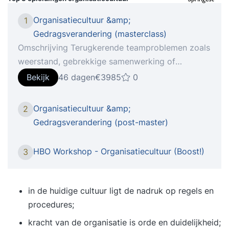
Organisatiecultuur &amp;
1
Gedragsverandering (masterclass)
Omschrijving Terugkerende teamproblemen zoals
weerstand, gebrekkige samenwerking of
moeizame innovatie? Vaak ligt de oorzaak in de
Bekijk
46 dagen
€3985
0
cultuur. Zonder een sterke en duidelijke cultuur
raken teams sneller uit balans, zeker in tijden van
Organisatiecultuur &amp;
2
technologische verandering. Hoe zorg je dat
Gedragsverandering (post-master)
jouw team niet alleen meebeweegt, maar er juist
sterker uitkomt? In deze opleiding, gebaseerd op
HBO Workshop - Organisatiecultuur (Boost!)
3
de GROWTH-methode, leer je hoe je de cultuur
binnen je team en organisatie actief kunt
ontwikkelen. Niet als abstract begrip, maar als
in de huidige cultuur ligt de nadruk op regels en
een praktische, systematische aanpak waarmee
procedures;
je: - Terugkerende problemen en patronen oplost
kracht van de organisatie is orde en duidelijkheid;
die voortkomen uit de organisatiecultuur, - AI en