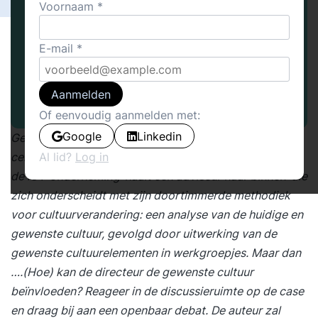
Voornaam
E-mail
Aanmelden
Of eenvoudig aanmelden met:
Google
Linkedin
Geplande cultuurverandering, kan dat? Dat is de
Al lid?
Log in
centrale vraag in onderstaande case. De directeur van
de ICT-onderneming ‘haalt een adviseur naar binnen’ die
zich onderscheidt met zijn doortimmerde methodiek
voor cultuurverandering: een analyse van de huidige en
gewenste cultuur, gevolgd door uitwerking van de
gewenste cultuurelementen in werkgroepjes. Maar dan
….(Hoe) kan de directeur de gewenste cultuur
beïnvloeden? Reageer in de discussieruimte op de case
en draag bij aan een openbaar debat. De auteur zal