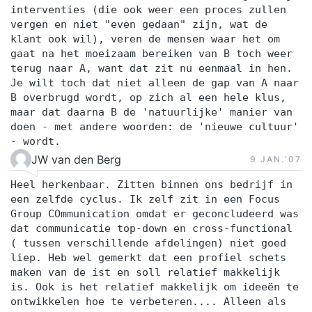
interventies (die ook weer een proces zullen
vergen en niet "even gedaan" zijn, wat de
klant ook wil), veren de mensen waar het om
gaat na het moeizaam bereiken van B toch weer
terug naar A, want dat zit nu eenmaal in hen.
Je wilt toch dat niet alleen de gap van A naar
B overbrugd wordt, op zich al een hele klus,
maar dat daarna B de 'natuurlijke' manier van
doen - met andere woorden: de 'nieuwe cultuur'
- wordt.
JW van den Berg
9 JAN.‘07
Heel herkenbaar. Zitten binnen ons bedrijf in
een zelfde cyclus. Ik zelf zit in een Focus
Group COmmunication omdat er geconcludeerd was
dat communicatie top-down en cross-functional
( tussen verschillende afdelingen) niet goed
liep. Heb wel gemerkt dat een profiel schets
maken van de ist en soll relatief makkelijk
is. Ook is het relatief makkelijk om ideeën te
ontwikkelen hoe te verbeteren.... Alleen als