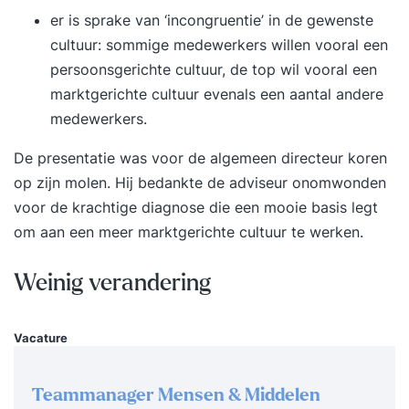
er is sprake van ‘incongruentie’ in de gewenste
andere technologische ontwikkelingen inzet op
cultuur: sommige medewerkers willen vooral een
een manier die bij je team past, - Een
persoonsgerichte cultuur, de top wil vooral een
werkomgeving creëert waarin medewerkers
marktgerichte cultuur evenals een aantal andere
wíllen blijven en excelleren, - De basis legt voor
medewerkers.
een veerkrachtige en innovatieve (team-)cultuur,
We werken vanuit vijf invalshoeken:
De presentatie was voor de algemeen directeur koren
klantgerichtheid, presteren, diversiteit,
op zijn molen. Hij bedankte de adviseur onomwonden
duurzaamheid en veerkracht. Met interactieve
voor de krachtige diagnose die een mooie basis legt
werkvormen, praktijkcases, en een eigen aanpak
om aan een meer marktgerichte cultuur te werken.
ontwikkel je zowel je persoonlijke als
professionele verandervaardigheden. Na de
Weinig verandering
opleiding: - Kun je cultuurverandering koppelen
aan strategische doelen en technologische
Vacature
ontwikkelingen zoals AI, - Heb je grip op de
cultuur binnen jouw team en weet hoe je deze
actief kunt sturen, - Merk je dat weerstand tegen
Teammanager Mensen & Middelen