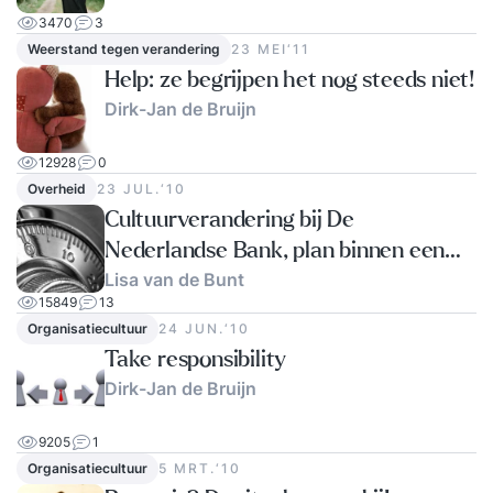
3470
3
Weerstand tegen verandering
23 MEI‘11
Help: ze begrijpen het nog steeds niet!
Dirk-Jan de Bruijn
12928
0
Overheid
23 JUL.‘10
Cultuurverandering bij De
Nederlandse Bank, plan binnen een
Lisa van de Bunt
maand?
15849
13
Organisatiecultuur
24 JUN.‘10
Take responsibility
Dirk-Jan de Bruijn
9205
1
Organisatiecultuur
5 MRT.‘10