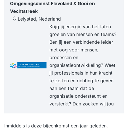
verandering afneemt en betrokkenheid toeneemt,
Omgevingsdienst Flevoland & Gooi en
- Sta je sterker als leider in een veranderende
Vechtstreek
omgeving, - Maak je direct impact met een
Lelystad, Nederland
bewezen aanpak waarmee je blijvend het verschil
Krijg jij energie van het laten
maakt Doelgroep: Ervaren leidinggevenden en
groeien van mensen en teams?
senior professionals (5 tot 7 jaar), in het
Ben jij een verbindende leider
bijzonder degenen met teams die hard geraakt
met oog voor mensen,
worden door AI of moeite hebben met het boeien
processen en
en binden van talent HR professionals,
organisatieontwikkeling? Weet
changemanagers, teammanagers
jij professionals in hun kracht
(middelmanagement), senior leiders in
te zetten en richting te geven
commerciële en (semi-) publieke organisaties,
aan een team dat de
staf die teams begeleid, veranderkundigen/ZZP-
organisatie ondersteunt en
ers. Deze opleiding sluit aan bij jou als je: - Een
versterkt? Dan zoeken wij jou
functie hebt waarbij je bezig bent met
teamontwikkeling, - Je ruime werkervaring hebt
op dit gebied (+5 jaar), - Sturing en leiding wilt
Inmiddels is deze bijeenkomst een jaar geleden.