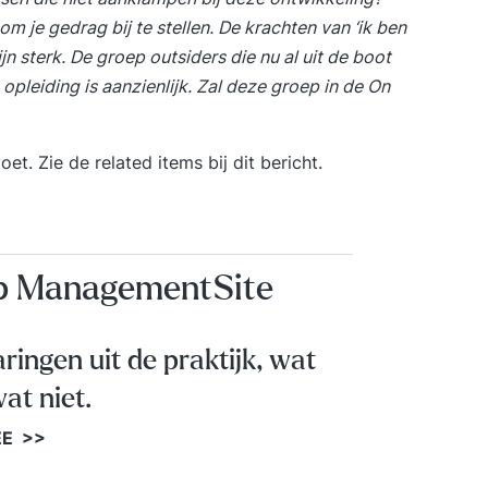
te volg
m je gedrag bij te stellen. De krachten van ‘ik ben
aan de
ijn sterk.
De groep outsiders die nu al uit de boot
analys
leiding is aanzienlijk. Zal deze groep in de On
hand v
meest 
herken
. Zie de related items bij dit bericht.
kogell
schade
bij lag
Schade
op ManagementSite
groot 
voorko
te loss
aringen uit de praktijk, wat
dit ku
proble
at niet.
pompcu
EE >>
invloed
leert w