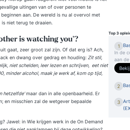
evallige uitingen van of over personen te
n beginnen aan. De wereld is nu al overvol met
s niet terug te draaien.
Top 3 ople
other is watching you'?
Ba
1
t gaat, zeer groot zal zijn. Of dat erg is? Ach,
In de c
ack en dwang over gedrag en houding:
Zit stil,
aan de
lijk, niet schelden, leer lezen en schrijven, eet niet
materia
Beki
00, minder alcohol, maak je werk af, kom op tijd,
oorzaa
storing
Ba
2
praktis
n hetzelfde’
maar dan in alle openbaarheid. Er
profess
en; en misschien zal de wetgever bepaalde
beoord
Art
3
prober
(E
onderh
g? Jawel: in
Wie krijgen werk in de On Demand
die die
de dri
sen die niet aanklampen bij deze ontwikkeling?