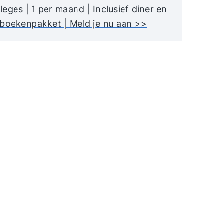
lleges | 1 per maand | Inclusief diner en
boekenpakket | Meld je nu aan >>