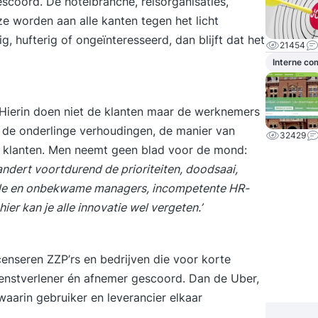
scoord. De hotelbranche, reisorganisaties,
 ze worden aan alle kanten tegen het licht
 hufterig of ongeïnteresseerd, dan blijft dat het
21454
Interne c
. Hierin doen niet de klanten maar de werknemers
, de onderlinge verhoudingen, de manier van
32429
 klanten. Men neemt geen blad voor de mond:
ndert voortdurend de prioriteiten, doodsaai,
nde en onbekwame managers, incompetente HR-
hier kan je alle innovatie wel vergeten.’
enseren ZZP’rs en bedrijven die voor korte
enstverlener én afnemer gescoord. Dan de Uber,
aarin gebruiker en leverancier elkaar