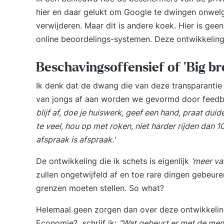
hier en daar gelukt om Google te dwingen onwelg
verwijderen. Maar dit is andere koek. Hier is gee
online beoordelings-systemen. Deze ontwikkeling i
Beschavingsoffensief of 'Big br
Ik denk dat de dwang die van deze transparantie ui
van jongs af aan worden we gevormd door feedb
blijf af, doe je huiswerk, geef een hand, praat duide
te veel, hou op met roken, niet harder rijden dan 1
afspraak is afspraak.'
De ontwikkeling die ik schets is eigenlijk
‘meer va
zullen ongetwijfeld af en toe rare dingen gebeur
grenzen moeten stellen. So what?
Helemaal geen zorgen dan over deze ontwikkelin
Economie?
schrijf ik:
“Wat gebeurt er met de men