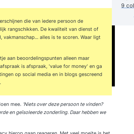
9 co
verschijnen die van iedere persoon de
ijk rangschikken. De kwaliteit van dienst of
, vakmanschap... alles is te scoren. Waar ligt
stje aan beoordelingspunten alleen maar
afspraak is afspraak, 'value for money' en ga
tingen op social media en in blogs gescreend
.
 doen mee.
‘Niets over deze persoon te vinden?
keerde en geïsoleerde zonderling. Daar hebben we
cy hierop gaan reageren. Met veel moeite is het