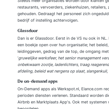
Steeds meer organisaties worden door klanten ge
restaurants, vervoerders, ziekenhuizen, retailers,
gehouden. Gedraagt het personeel zich ongeduldig,
bedrijf of instelling achtervolgen.
Glassdoor
Dan is er
Glassdoor
. Eerst in de VS nu ook in NL
een boekje open over hun organisatie; het beleid
leidinggeven, gedrag van de top, de omgang met
‘
gruwelijke werksfeer, het senior management vera
onbekwaam zootje, ladenlichters, traag reagere
afdeling, beleid wat nergens op slaat, slangenkuil, 
De on-demand apps
On-Demand apps
als Werkspot.nl, Elance.com rec
perioden diensten verlenen. Standaard worden di
Airbnb en Marktplaats App's. Ook met systemen w
beoordelen.