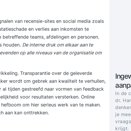
gnalen van recensie-sites en social media zoals
tatieschade en verlies aan inkomsten te
 betreffende teams, afdelingen en personen.
es houden.
De interne druk om elkaar aan te
evenden op alle niveaus van de organisatie om
wikkeling. Transparantie over de geleverde
Ingew
ijker wordt om gebrek aan kwaliteit te verhullen,
aanp
er al tijden gestreefd naar vormen van feedback
In de 
lijkheid voor resultaten versterken. Online
dr. Ha
e hefboom om hier serieus werk van te maken.
denker
h aan kan onttrekken.
je mee
vraags
krijgt.