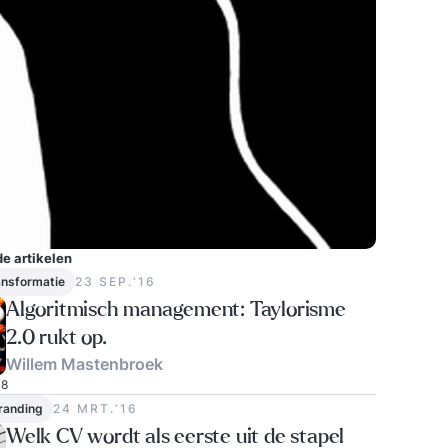
e artikelen
ransformatie
23 SEP.‘16
Algoritmisch management: Taylorisme
2.0 rukt op.
Willem Mastenbroek
8
randing
24 MRT.‘16
Welk CV wordt als eerste uit de stapel