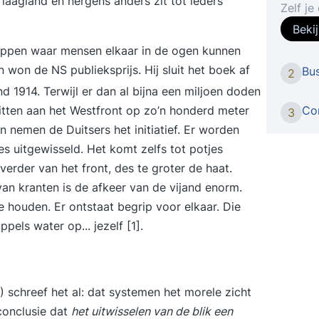
 laagland en nergens anders zit tot ieders
Zelf je
leren met StudyFl
Beki
Cloud g
kloppen waar mensen elkaar in de ogen kunnen
interfa
won de NS publieksprijs. Hij sluit het boek af
Bus
2
Lightr
 1914. Terwijl er dan al bijna een miljoen doden
met je 
zitten aan het Westfront op zo’n honderd meter
beeld w
Con
3
Intake
n nemen de Duitsers het initiatief. Er worden
vindt e
s uitgewisseld. Het komt zelfs tot potjes
huidige
verder van het front, des te groter de haat.
Voorbe
 van kranten is de afkeer van de vijand enorm.
persoo
e houden. Er ontstaat begrip voor elkaar. Die
stellen
ppels water op... jezelf
[1]
.
Cursus
één op 
aspecte
oefeni
 schreef het al: dat systemen het morele zicht
tot je 
conclusie dat
het uitwisselen van de blik een
cursus