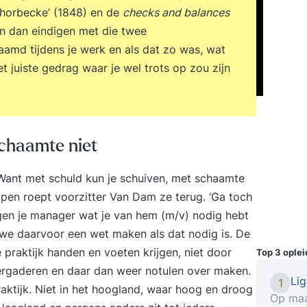
Thorbecke’ (1848) en de
checks and balances
En dan eindigen met die twee
chaamd tijdens je werk en als dat zo was, wat
t juiste gedrag waar je wel trots op zou zijn
schaamte niet
Want met schuld kun je schuiven, met schaamte
open roept voorzitter Van Dam ze terug. ‘Ga toch
tegen je manager wat je van hem (m/v) nodig hebt
 we daarvoor een wet maken als dat nodig is. De
 praktijk handen en voeten krijgen, niet door
Top 3 ople
ergaderen en daar dan weer notulen over maken.
Li
1
raktijk. Niet in het hoogland, waar hoog en droog
Op maa