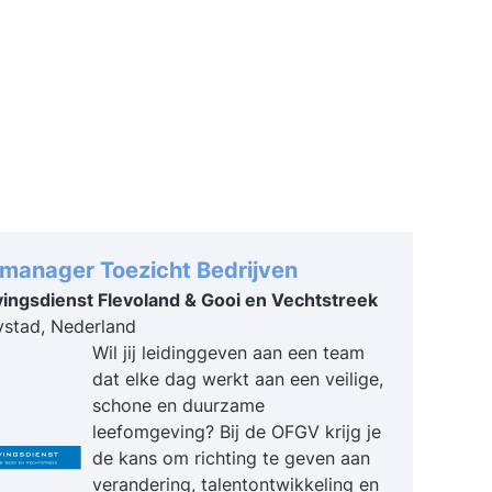
platform, waar je terug kan blikken op de
 of aan de slag kunt gaan met gevorderde stof,
icaten kan verdienen & meer
manager Toezicht Bedrijven
ngsdienst Flevoland & Gooi en Vechtstreek
ystad, Nederland
Wil jij leidinggeven aan een team
dat elke dag werkt aan een veilige,
schone en duurzame
leefomgeving? Bij de OFGV krijg je
de kans om richting te geven aan
verandering, talentontwikkeling en