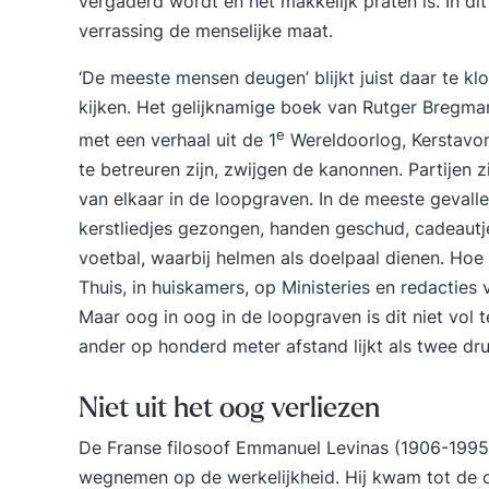
vergaderd wordt en het makkelijk praten is. In dit
verrassing de menselijke maat.
‘De meeste mensen deugen’ blijkt juist daar te 
kijken. Het gelijknamige boek van Rutger Bregman 
e
met een verhaal uit de 1
Wereldoorlog, Kerstavond
te betreuren zijn, zwijgen de kanonnen. Partijen 
van elkaar in de loopgraven. In de meeste gevalle
kerstliedjes gezongen, handen geschud, cadeautje
voetbal, waarbij helmen als doelpaal dienen. Hoe 
Thuis, in huiskamers, op Ministeries en redacties
Maar oog in oog in de loopgraven is dit niet vol t
ander op honderd meter afstand lijkt als twee dru
Niet uit het oog verliezen
De Franse filosoof Emmanuel Levinas (1906-1995)
wegnemen op de werkelijkheid. Hij kwam tot de 