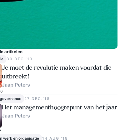
e artikelen
ie
30 DEC.‘19
Je moet de revolutie maken voordat die
uitbreekt!
Jaap Peters
6
 governance
27 DEC.‘18
Het managementhoogtepunt van het jaar
Jaap Peters
2
in werk en organisatie
14 AUG.‘18