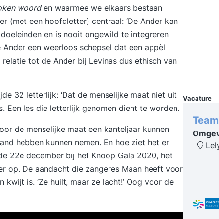
roken woord
en waarmee we elkaars bestaan
cursus
er (met een hoofdletter) centraal: ‘De Ander kan
cursus
certif
doeleinden en is nooit ongewild te integreren
de Ander een weerloos schepsel dat een appèl
 relatie tot de Ander bij Levinas dus ethisch van
de 32 letterlijk: ‘Dat de menselijke maat niet uit
Vacature
. Een les die letterlijk genomen dient te worden.
Team
or de menselijke maat een kanteljaar kunnen
Omgevi
stand hebben kunnen nemen. En hoe ziet het er
Lel
p de 22e december bij het Knoop Gala 2020, het
ter op. De aandacht die zangeres Maan heeft voor
kwijt is. ‘Ze huilt, maar ze lacht!’ Oog voor de