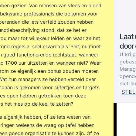
bben gezien. Van mensen van vlees en bloed.
akbekwame professionals die opkomen voor
oerenden die iets verteld zouden hebben
unctiebeschrijving stond, dat ze het er
Laat 
ou maar tot willekeur leiden en waar ze het
door
nd regels al snel ervaren als ‘Shit, nu moet
U krij
een goed functionerende rechtstaat, wanneer
gebase
 17:00 uur uitzetten en wanneer niet? Waar
Manage
aarom ze eigenlijk een bonus zouden moeten
opende
 Wat hun managers ze hebben verteld over
niet l
ndaan is gekomen voor cijfertjes en targets
STEL
 fles open hebben getrokken toen deze
 het mes op de keel te zetten?
 eigenlijk hebben, of ze iets weten van
eringen weleens de vraag op tafel hebben
en goede organisatie te kunnen zijn. Of ze