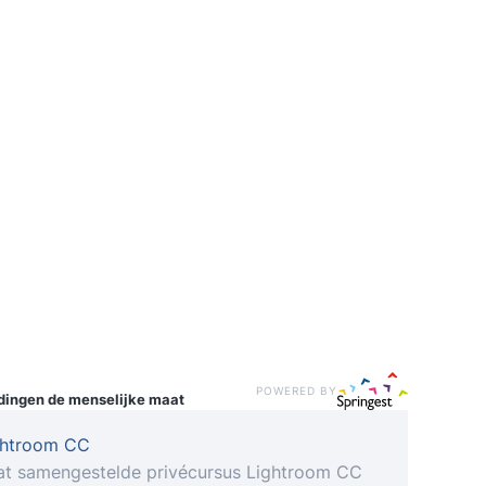
POWERED BY
idingen
de menselijke maat
ghtroom CC
t samengestelde privécursus Lightroom CC