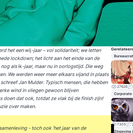
Gerelateerd
erd het een
wij
-jaar – vol solidariteit; we letten
Bureaucrat
ede lockdown; het licht aan het einde van de
 nog als
ik
-jaar, maar nu in oorlogstijd. Die weg
jven. We werden weer meer elkaars vijand in plaats
, schreef Jan Mulder. Typisch mensen, die hebben
27626
erke wind in vliegen gewoon blijven
Corporate
doen dat ook, totdat ze vlak bij de finish zijn!
ruzie over maken.
7305
samenleving - toch ook ‘het jaar van de
Zingeving 