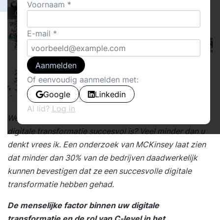
Voornaam
Columns
E-mail
Aanmelden
Of eenvoudig aanmelden met:
Google
Linkedin
Al lid?
Log in
Welke bedrijven kunnen daadwerkelijk zeggen dat hun
digitale transformatie succesvol is? Veel minder dan u
denkt vrees ik. Een onderzoek van MCKinsey laat zien
dat minder dan 30% van de bedrijven daadwerkelijk
kunnen bevestigen dat ze een succesvolle digitale
transformatie hebben gehad.
De menselijke factor binnen uw digitale
transformatie en de rol van C-level in het