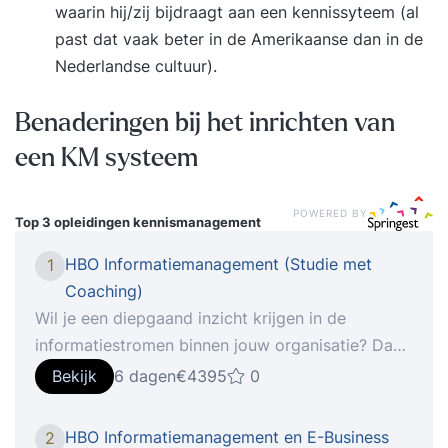
waarin hij/zij bijdraagt aan een kennissyteem (al
past dat vaak beter in de Amerikaanse dan in de
Nederlandse cultuur).
Benaderingen bij het inrichten van
een KM systeem
POWERED BY
Top 3 opleidingen
kennismanagement
HBO Informatiemanagement (Studie met
1
Coaching)
Wil je een diepgaand inzicht krijgen in de
informatiestromen binnen jouw organisatie? Dan
is de intrigerende hbo-opleiding
Bekijk
6 dagen
€4395
0
Informatiemanagement iets voor jou! Deze
opleiding biedt een breed scala aan
HBO Informatiemanagement en E-Business
2