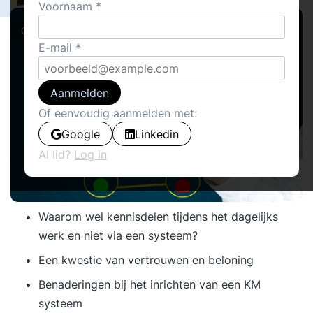
Voornaam
Cover stories
E-mail
Aanmelden
Of eenvoudig aanmelden met:
Google
Linkedin
Al lid?
Log in
Waarom wel kennisdelen tijdens het dagelijks
werk en niet via een systeem?
Een kwestie van vertrouwen en beloning
Benaderingen bij het inrichten van een KM
systeem