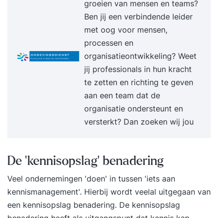
groeien van mensen en teams?
bedrijfsprocessen ben je in staat om
Ben jij een verbindende leider
georganiseerd te verbeteren kun je een
met oog voor mensen,
informatiesysteem opzetten ben je in staat om
processen en
effectief gegevens te verzamelen Programma
organisatieontwikkeling? Weet
Tijdens deze hbo-opleiding komen de volgende
jij professionals in hun kracht
modules aan bod: Inhoud van Module 1 Module -
te zetten en richting te geven
HBO Bestuurlijke Informatievoorziening
aan een team dat de
Organisatie, informatie en bestuurlijke
organisatie ondersteunt en
informatievoorziening Interne controle en interne
versterkt? Dan zoeken wij jou
beheersing Opstellen informatiebeleid Kwaliteit
van bestuurlijke informatie Borgen van
betrouwbaarheid van de informatie Interne audits
De 'kennisopslag' benadering
inkopen, verkopen en voorraden
Informatieplanning Controlling Inhoud van
Veel ondernemingen 'doen' in tussen 'iets aan
Module 2 Module - HBO Informatiemanagement
kennismanagement'. Hierbij wordt veelal uitgegaan van
Informatievoorziening Bedrijfsprocessen
een kennisopslag benadering. De kennisopslag
Informatiesystemen Gegevensverzameling: