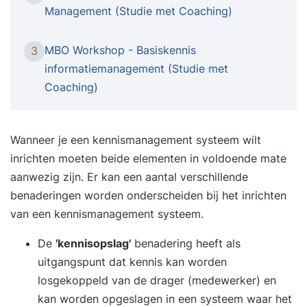
vaardigheden, waaronder het formuleren van
Management (Studie met Coaching)
strategische ICT-doelstellingen, het opstellen van
strategische plannen en het werken met
MBO Workshop - Basiskennis
3
datawarehousing. Tijdens de opleiding worden
informatiemanagement (Studie met
diverse onderwerpen behandeld, zoals
Coaching)
systeemontwikkeling, kennismanagement, het
identificeren van stuurgetallen en strategische
oriëntatie. Met praktijkgerichte opdrachten kun je
Wanneer je een
kennismanagement
systeem wilt
de verworven kennis direct toepassen in je eigen
inrichten moeten beide elementen in voldoende mate
werkomgeving. Na het afronden van deze
aanwezig zijn. Er kan een aantal verschillende
opleiding ben je uitgerust met de vaardigheden
benaderingen worden onderscheiden bij het inrichten
om informatiemanagement op een efficiënte
van een kennismanagement systeem.
manier te leiden. Schrijf je vandaag nog in en
De
'kennisopslag'
benadering heeft als
versterk je vaardigheden in
uitgangspunt dat kennis kan worden
informatiemanagement! Wil je groeien en leren
losgekoppeld van de drager (medewerker) en
met individuele aandacht? Dan is Van Soest-
kan worden opgeslagen in een systeem waar het
Koedam de opleider waar je naar op zoek bent.