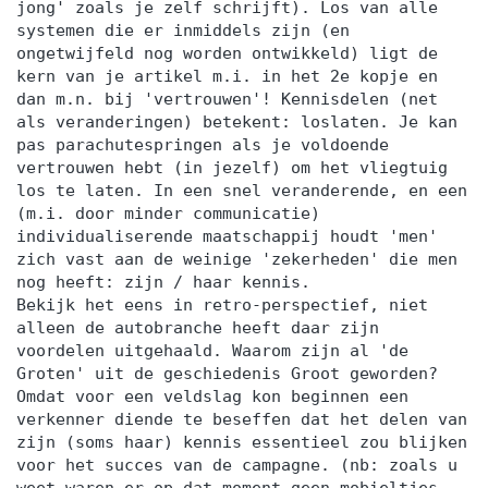
jong' zoals je zelf schrijft). Los van alle
systemen die er inmiddels zijn (en
ongetwijfeld nog worden ontwikkeld) ligt de
kern van je artikel m.i. in het 2e kopje en
dan m.n. bij 'vertrouwen'! Kennisdelen (net
als veranderingen) betekent: loslaten. Je kan
pas parachutespringen als je voldoende
vertrouwen hebt (in jezelf) om het vliegtuig
los te laten. In een snel veranderende, en een
(m.i. door minder communicatie)
individualiserende maatschappij houdt 'men'
zich vast aan de weinige 'zekerheden' die men
nog heeft: zijn / haar kennis.
Bekijk het eens in retro-perspectief, niet
alleen de autobranche heeft daar zijn
voordelen uitgehaald. Waarom zijn al 'de
Groten' uit de geschiedenis Groot geworden?
Omdat voor een veldslag kon beginnen een
verkenner diende te beseffen dat het delen van
zijn (soms haar) kennis essentieel zou blijken
voor het succes van de campagne. (nb: zoals u