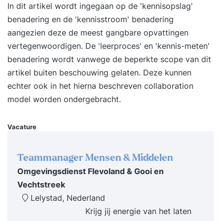
In dit artikel wordt ingegaan op de 'kennisopslag'
wensen in het vakgebied informatiemanagement.
benadering en de 'kennisstroom' benadering
Vooropleiding Deze opleiding op hbo-niveau is
aangezien deze de meest gangbare opvattingen
door iedereen te volgen, want wij stellen geen
vertegenwoordigen. De 'leerproces' en 'kennis-meten'
specifieke eisen gesteld aan jouw vooropleiding.
benadering wordt vanwege de beperkte scope van dit
Als je hier vragen over hebt, dan kun je contact
artikel buiten beschouwing gelaten. Deze kunnen
opnemen met onze afdeling advies &
echter ook in het hierna beschreven collaboration
voorlichting. Voorbereiding Iedere studieles
model worden ondergebracht.
vraagt ongeveer 3 tot 5 uur studievoorbereiding
van jou. Als je kiest voor de dagopleiding, dan
Vacature
worden er twee studielessen behandeld. Tijdens
de avondopleiding wordt er één studieles
Teammanager Mensen & Middelen
behandeld. Leerdoelen heb je inzicht in
Omgevingsdienst Flevoland & Gooi en
bestuurlijke informatie weet je hoe je
Vechtstreek
informatiebeleid kunt opstellen heb je inzicht in
Lelystad, Nederland
informatieplanning kun je interne audits uitvoeren
Krijg jij energie van het laten
heb je inzicht in de informatie uit