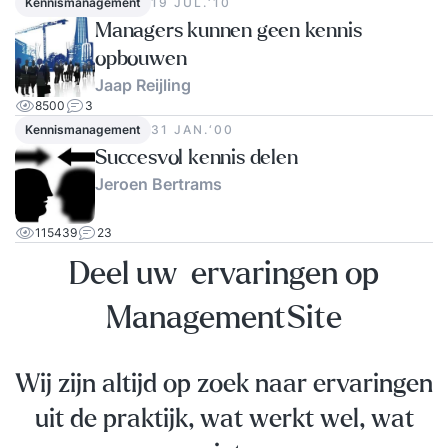
Kennismanagement
19 JUL.‘10
Managers kunnen geen kennis
opbouwen
Jaap Reijling
8500
3
Kennismanagement
31 JAN.‘00
Succesvol kennis delen
Jeroen Bertrams
115439
23
Deel uw ervaringen op
ManagementSite
Wij zijn altijd op zoek naar ervaringen
uit de praktijk, wat werkt wel, wat