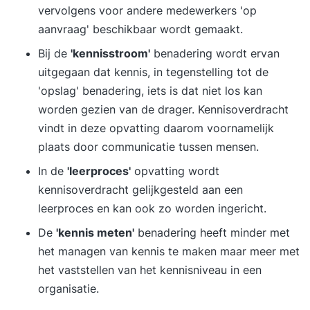
vervolgens voor andere medewerkers 'op
We zetten jouw persoonlijke leertraject centraal
aanvraag' beschikbaar wordt gemaakt.
bij ons. Gedurende de opleiding word je van
begin tot eind uitstekend begeleid. Van Soest-
Bij de
'kennisstroom'
benadering wordt ervan
Koedam staat bekend als de toonaangevende
uitgegaan dat kennis, in tegenstelling tot de
opleider met individuele coaching voor mensen
'opslag' benadering, iets is dat niet los kan
die continu willen blijven ontwikkelen. Je stelt
worden gezien van de drager. Kennisoverdracht
samen met ons persoonlijke leerdoelen op, werkt
vindt in deze opvatting daarom voornamelijk
met praktijkcases en voert praktijkgerichte
plaats door communicatie tussen mensen.
oefeningen uit. Door jouw eigen
In de
'leerproces'
opvatting wordt
praktijkvoorbeelden in te brengen, wordt de
kennisoverdracht gelijkgesteld aan een
opleiding direct toepasbaar op jouw
leerproces en kan ook zo worden ingericht.
werkomgeving. We bieden deze opleiding aan op
De
'kennis meten'
benadering heeft minder met
14 verschillende locaties in Nederland. Bij al onze
het managen van kennis te maken maar meer met
opleidingen ontvang je persoonlijke coaching van
het vaststellen van het kennisniveau in een
onze docenten. Voor wie? Deze opleiding is
organisatie.
bedoeld voor informatiemanagers en -
medewerkers en iedereen die meer inzicht