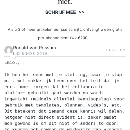
niet.
SCHRIJF MEE >>
Als u 3 of meer artikelen per jaar schrijft, ontvangt u een gratis
pro-abonnement twv €200,--
Ronald van Rossum
7 FEB.‘02
LID SINDS 2019
Emiel,
Ik ben het eens met je stelling, maar je stapt
m.i. wel makkelijk heen over het feit dat je
eerst moet zorgen dat het collaboratie
platform gebruikt gaat worden en wordt
ingericht (middels allerlei kennisopslag) voor
gebruik met templates, plannen, video's, etc.
Dit betekent dat iemand deze kennis wil delen,
hetgeen niet direct evident is, zeker omdat
men gewend is om dit niet of anders te doen:
ze kunnen ook gewoon de werkwijze van vroeger