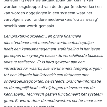
benadering heeft als uitgangspunt dat kennis kan
gebruiken en ontwerpen Managen van een
worden losgekoppeld van de drager (medewerker) en
organisatie met informatie Georganiseerd
kan worden opgeslagen in een systeem waar het
verbeteren Regie op ontwikkeling en gebruik
vervolgens voor andere medewerkers 'op aanvraag'
Ondernemen in de digitale economie Certificaat
beschikbaar wordt gemaakt.
Het volgen van de opleiding HBO
Een praktijkvoorbeeld: Een grote financiële
Informatiemanagement geeft jou de mogelijkheid
dienstverlener met meerdere werkmaatschappijen
om het diploma te behalen: HBO
heeft een kennismanagement stafafdeling in het leven
Informatiemanagement Tijdens de opleiding
geroepen om synergie tussen de verschillende business
schrijf je voor iedere module een Verbeterplan
units te realiseren. Er is hard gewerkt aan een
Praktijk-Case (VPC). Hieruit moet jouw
infrastructuur waarbij alle werknemers toegang krijgen
beheersing van de behandelde onderwerpen
tot een 'digitale blibliotheek': een database met
goed naar voren komen. Als je dit onderdeel met
onderzoeksrapporten, newsfeeds, branche-informatie
een positief resultaat afsluit, ontvang je het
en de mogelijkheid zelf bijdragen te leveren aan de
officiële diploma van deze opleiding.
kennisbank. Technisch gezien functioneert het systeem
goed. Er wordt door de medewerkers echter maar zeer