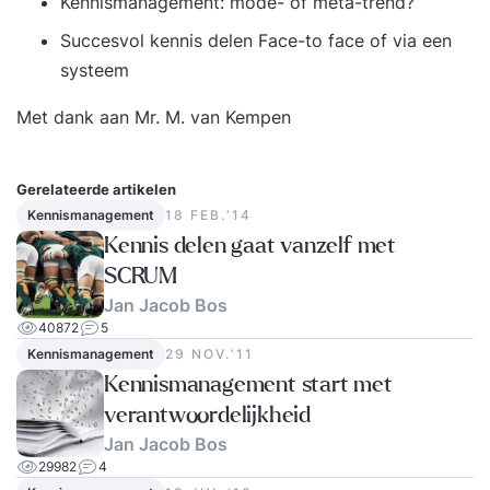
Kennismanagement: mode- of meta-trend?
Succesvol kennis delen Face-to face of via een
systeem
Met dank aan Mr. M. van Kempen
Gerelateerde artikelen
Kennismanagement
18 FEB.‘14
Kennis delen gaat vanzelf met
SCRUM
Jan Jacob Bos
40872
5
Kennismanagement
29 NOV.‘11
Kennismanagement start met
verantwoordelijkheid
Jan Jacob Bos
29982
4