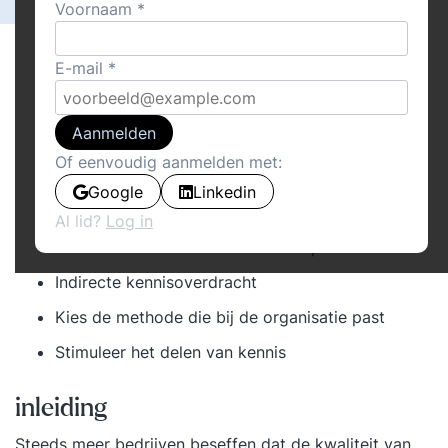
Voornaam
E-mail
Aanmelden
Inleiding
Of eenvoudig aanmelden met:
Onvoldoende kennisdeling
Google
Linkedin
Kennisoverdracht: direct of indirect?
Al lid?
Log in
Directe kennisoverdacht: sturen op mensen
Indirecte kennisoverdracht
Kies de methode die bij de organisatie past
Stimuleer het delen van kennis
inleiding
Steeds meer bedrijven beseffen dat de kwaliteit van