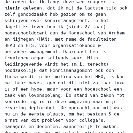
De reden dat ik langs deze weg reageer is
hierin gelegen, dat ik mij de laatste tijd ook
zelf genoodzaakt heb gezien om te gaan
schrijven over kennismanagement. In het
dagelijks leven ben ik (sinds 27 jaar)
hogeschooldocent aan de Hogeschool van Arnhem
en Nijmegen (HAN), met name de faculteiten
HEAO en HTS, voor organisatiekunde &
personeelsmanagement. Daarnaast ben ik
freelance organisatieadviseur. Mijn
leidinggevende vindt het (m.i. terecht)
noodzakelijk dat kennismanagement ook een
thema wordt in het milieu van het HBO; ik kan
met haar bevestigen dat dit niet zo maar luxe
is of een hype, maar voor een hogeschool een
zaak van levensbelang. De stand van zaken mbt
kennisdeling is in deze omgeving naar mijn
ervaring deplorabel. De opdracht aan mij was
nu in de eerste plaats, om het bestaan & de
ernst van dit probleem voor collega's,
managers en docenten, aannemelijk te maken.
Vervolgens was het mijn taak, niet zozeer zelf