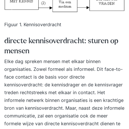
opleidingen ontvang je persoonlijke coaching van
onze docenten. Voor wie? Deze opleiding is
bedoeld voor informatiemanagers en -
Figuur 1. Kennisoverdracht
medewerkers en iedereen die meer inzicht
wensen in het vakgebied informatiemanagement.
directe kennisoverdracht: sturen op
Vooropleiding Deze opleiding op hbo-niveau is
mensen
door iedereen te volgen, want wij stellen geen
specifieke eisen gesteld aan jouw vooropleiding.
Elke dag spreken mensen met elkaar binnen
Als je hier vragen over hebt, dan kun je contact
organisaties. Zowel formeel als informeel. Dit face-to-
opnemen met onze afdeling advies &
face contact is de basis voor directe
voorlichting. Voorbereiding Iedere studieles
kennisoverdracht: de kennisdrager en de kennisvrager
vraagt ongeveer 3 tot 5 uur studievoorbereiding
treden rechtstreeks met elkaar in contact. Het
van jou. Als je kiest voor de dagopleiding, dan
informele netwerk binnen organisaties is een krachtige
worden er twee studielessen behandeld. Tijdens
bron van kennisoverdracht. Maar, naast deze informele
de avondopleiding wordt er één studieles
communicatie, zal een organisatie ook de meer
behandeld. Leerdoelen heb je inzicht in
formele wijze van directe kennisoverdracht dienen te