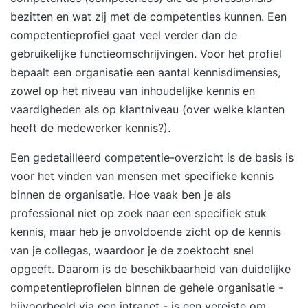
Informatieplanning Controlling Inhoud van
bezitten en wat zij met de competenties kunnen. Een
Module 2 Module - HBO Informatiemanagement
competentieprofiel gaat veel verder dan de
Informatievoorziening Bedrijfsprocessen
gebruikelijke functieomschrijvingen. Voor het profiel
Informatiesystemen Gegevensverzameling:
bepaalt een organisatie een aantal kennisdimensies,
gebruiken en ontwerpen Managen van een
zowel op het niveau van inhoudelijke kennis en
organisatie met informatie Georganiseerd
vaardigheden als op klantniveau (over welke klanten
verbeteren Regie op ontwikkeling en gebruik
heeft de medewerker kennis?).
Ondernemen in de digitale economie Certificaat
Een gedetailleerd competentie-overzicht is de basis is
Het volgen van de opleiding HBO
voor het vinden van mensen met specifieke kennis
Informatiemanagement geeft jou de mogelijkheid
binnen de organisatie. Hoe vaak ben je als
om het diploma te behalen: HBO
professional niet op zoek naar een specifiek stuk
Informatiemanagement Tijdens de opleiding
kennis, maar heb je onvoldoende zicht op de kennis
schrijf je voor iedere module een Verbeterplan
van je collegas, waardoor je de zoektocht snel
Praktijk-Case (VPC). Hieruit moet jouw
opgeeft. Daarom is de beschikbaarheid van duidelijke
beheersing van de behandelde onderwerpen
competentieprofielen binnen de gehele organisatie -
goed naar voren komen. Als je dit onderdeel met
bijvoorbeeld via een intranet - is een vereiste om
een positief resultaat afsluit, ontvang je het