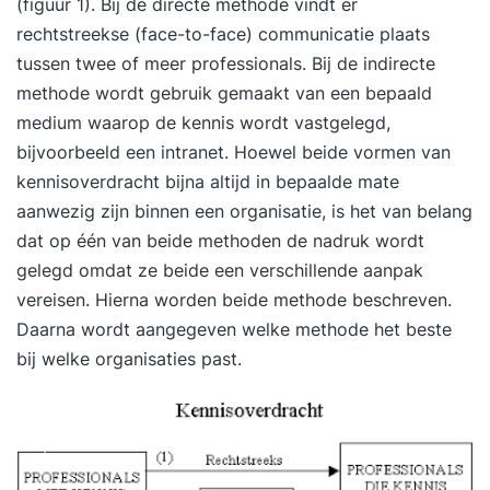
(figuur 1). Bij de directe methode vindt er
versterk je vaardigheden in
rechtstreekse (face-to-face) communicatie plaats
informatiemanagement! Wil je groeien en leren
tussen twee of meer professionals. Bij de indirecte
met individuele aandacht? Dan is Van Soest-
methode wordt gebruik gemaakt van een bepaald
Koedam de opleider waar je naar op zoek bent.
medium waarop de kennis wordt vastgelegd,
We zetten jouw persoonlijke leertraject centraal
bijvoorbeeld een intranet. Hoewel beide vormen van
bij ons. Gedurende de opleiding word je van
kennisoverdracht bijna altijd in bepaalde mate
begin tot eind uitstekend begeleid. Van Soest-
aanwezig zijn binnen een organisatie, is het van belang
Koedam staat bekend als de toonaangevende
dat op één van beide methoden de nadruk wordt
opleider met individuele coaching voor mensen
gelegd omdat ze beide een verschillende aanpak
die continu willen blijven ontwikkelen. Je stelt
vereisen. Hierna worden beide methode beschreven.
samen met ons persoonlijke leerdoelen op, werkt
Daarna wordt aangegeven welke methode het beste
met praktijkcases en voert praktijkgerichte
bij welke organisaties past.
oefeningen uit. Door jouw eigen
praktijkvoorbeelden in te brengen, wordt de
opleiding direct toepasbaar op jouw
werkomgeving. We bieden deze opleiding aan op
14 verschillende locaties in Nederland. Bij al onze