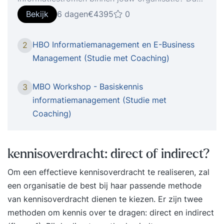
is de intrigerende hbo-opleiding
Bekijk
6 dagen
€4395
0
Informatiemanagement iets voor jou! Deze
opleiding biedt een breed scala aan
HBO Informatiemanagement en E-Business
2
vaardigheden, waaronder het formuleren van
Management (Studie met Coaching)
strategische ICT-doelstellingen, het opstellen van
strategische plannen en het werken met
MBO Workshop - Basiskennis
3
datawarehousing. Tijdens de opleiding worden
informatiemanagement (Studie met
diverse onderwerpen behandeld, zoals
Coaching)
systeemontwikkeling, kennismanagement, het
identificeren van stuurgetallen en strategische
oriëntatie. Met praktijkgerichte opdrachten kun je
kennisoverdracht: direct of indirect?
de verworven kennis direct toepassen in je eigen
Om een effectieve kennisoverdracht te realiseren, zal
werkomgeving. Na het afronden van deze
een organisatie de best bij haar passende methode
opleiding ben je uitgerust met de vaardigheden
van kennisoverdracht dienen te kiezen. Er zijn twee
om informatiemanagement op een efficiënte
methoden om kennis over te dragen: direct en indirect
manier te leiden. Schrijf je vandaag nog in en