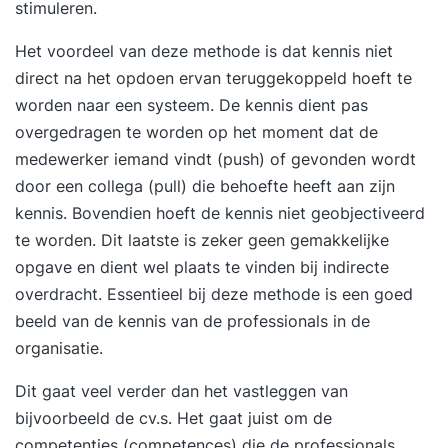
bestuurlijke informatie weet je hoe je
stimuleren.
informatiebeleid kunt opstellen heb je inzicht in
Het voordeel van deze methode is dat kennis niet
informatieplanning kun je interne audits uitvoeren
direct na het opdoen ervan teruggekoppeld hoeft te
heb je inzicht in de informatie uit
worden naar een systeem. De kennis dient pas
bedrijfsprocessen ben je in staat om
overgedragen te worden op het moment dat de
georganiseerd te verbeteren kun je een
medewerker iemand vindt (push) of gevonden wordt
informatiesysteem opzetten ben je in staat om
door een collega (pull) die behoefte heeft aan zijn
effectief gegevens te verzamelen Programma
kennis. Bovendien hoeft de kennis niet geobjectiveerd
Tijdens deze hbo-opleiding komen de volgende
te worden. Dit laatste is zeker geen gemakkelijke
modules aan bod: Inhoud van Module 1 Module -
opgave en dient wel plaats te vinden bij indirecte
HBO Bestuurlijke Informatievoorziening
overdracht. Essentieel bij deze methode is een goed
Organisatie, informatie en bestuurlijke
beeld van de kennis van de professionals in de
informatievoorziening Interne controle en interne
organisatie.
beheersing Opstellen informatiebeleid Kwaliteit
van bestuurlijke informatie Borgen van
Dit gaat veel verder dan het vastleggen van
betrouwbaarheid van de informatie Interne audits
bijvoorbeeld de cv.s. Het gaat juist om de
inkopen, verkopen en voorraden
competenties (competences) die de professionals