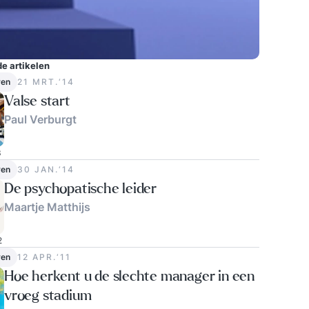
e artikelen
ven
21 MRT.‘14
Valse start
Paul Verburgt
3
ven
30 JAN.‘14
De psychopatische leider
Maartje Matthijs
2
ven
12 APR.‘11
Hoe herkent u de slechte manager in een
vroeg stadium