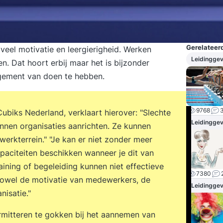
Gerelateerd
eel motivatie en leergierigheid. Werken
Leidingge
n. Dat hoort erbij maar het is bijzonder
ement van doen te hebben.
9768
ubiks Nederland, verklaart hierover: "Slechte
Leidingge
nnen organisaties aanrichten. Ze kunnen
erkterrein." "Je kan er niet zonder meer
aciteiten beschikken wanneer je dit van
aining of begeleiding kunnen niet effectieve
7380
owel de motivatie van medewerkers, de
Leidingge
nisatie."
mitteren te gokken bij het aannemen van