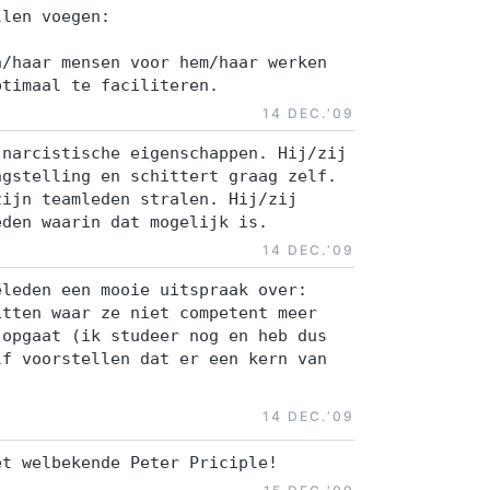
llen voegen:
n/haar mensen voor hem/haar werken
ptimaal te faciliteren.
14 DEC.‘09
 narcistische eigenschappen. Hij/zij
ngstelling en schittert graag zelf.
zijn teamleden stralen. Hij/zij
eden waarin dat mogelijk is.
14 DEC.‘09
eleden een mooie uitspraak over:
itten waar ze niet competent meer
 opgaat (ik studeer nog en heb dus
lf voorstellen dat er een kern van
14 DEC.‘09
et welbekende Peter Priciple!