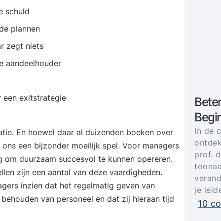
e schuld
de plannen
 zegt niets
de aandeelhouder
 een exitstrategie
Bete
Begin
In de 
catie. En hoewel daar al duizenden boeken over
ontdek
r ons een bijzonder moeilijk spel. Voor managers
prof. 
ng om duurzaam succesvol te kunnen opereren.
toonaa
llen zijn een aantal van deze vaardigheden.
verand
agers inzien dat het regelmatig geven van
je lei
 behouden van personeel en dat zij hieraan tijd
10 co