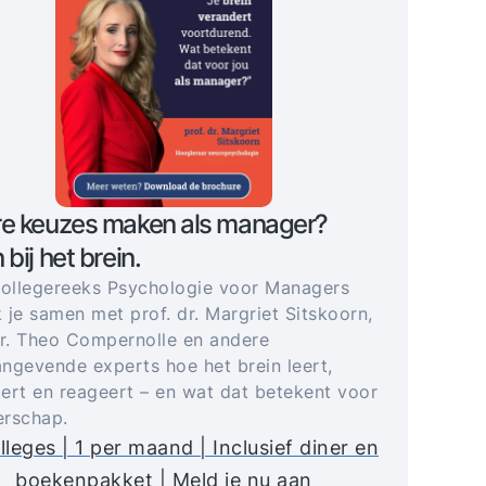
re keuzes maken als manager?
 bij het brein.
collegereeks Psychologie voor Managers
 je samen met prof. dr. Margriet Sitskoorn,
dr. Theo Compernolle en andere
ngevende experts hoe het brein leert,
ert en reageert – en wat dat betekent voor
derschap.
lleges | 1 per maand | Inclusief diner en
boekenpakket | Meld je nu aan