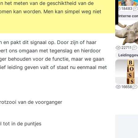
in het meten van de geschiktheid van de
18483
nomen kan worden. Men kan simpel weg niet
Interne c
en pakt dit signaal op. Door zijn of haar
22711
 leert ons omgaan met tegenslag en hierdoor
Leidingge
anger behouden voor de functie, maar we gaan
ef leiding geven valt of staat nu eenmaal met
16658
 rotzooi van de voorganger
 tot in de puntjes
d