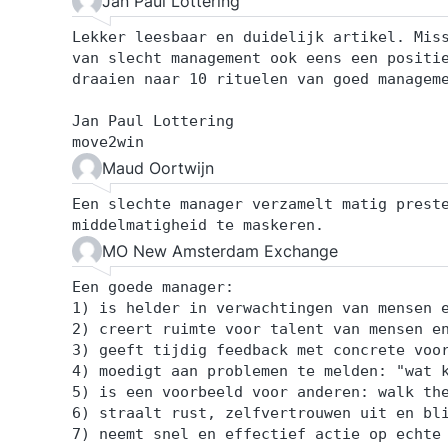
Jan Paul Lottering
Lekker leesbaar en duidelijk artikel. Mis
van slecht management ook eens een positi
draaien naar 10 rituelen van goed managem
Jan Paul Lottering
move2win
Maud Oortwijn
Een slechte manager verzamelt matig prest
middelmatigheid te maskeren.
MO New Amsterdam Exchange
Een goede manager:
1) is helder in verwachtingen van mensen 
2) creert ruimte voor talent van mensen e
3) geeft tijdig feedback met concrete voo
4) moedigt aan problemen te melden: "wat 
5) is een voorbeeld voor anderen: walk th
6) straalt rust, zelfvertrouwen uit en bl
7) neemt snel en effectief actie op echte