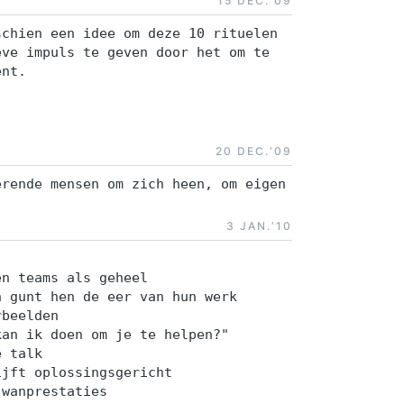
15 DEC.‘09
schien een idee om deze 10 rituelen
eve impuls te geven door het om te
ent.
20 DEC.‘09
erende mensen om zich heen, om eigen
3 JAN.‘10
en teams als geheel
n gunt hen de eer van hun werk
rbeelden
kan ik doen om je te helpen?"
e talk
ijft oplossingsgericht
 wanprestaties