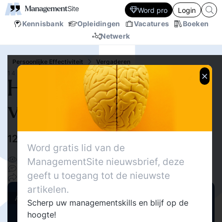
Word pro
Login
Kennisbank
Opleidingen
Vacatures
Boeken
Netwerk
Persoonlijke Effectiviteit
Vergaderen
14 JUN.‘23
Hoe effectief
vergaderen
12 vergader tips
Redactie MNGMNTST
Word gratis lid van de
1116
ManagementSite nieuwsbrief, deze
Delen
0
geeft u toegang tot de nieuwste
17
artikelen.
Actueel
Scherp uw managementskills en blijf op de
hoogte!