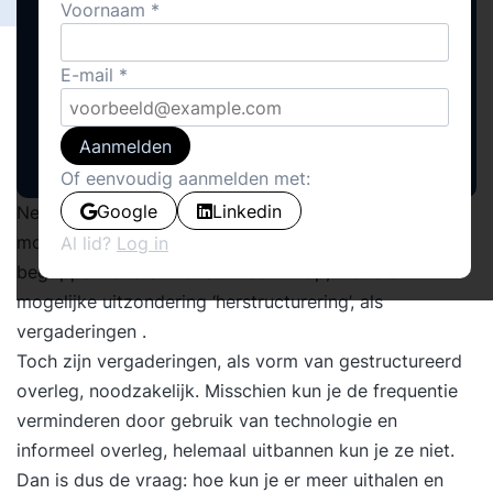
Voornaam
E-mail
Aanmelden
Of eenvoudig aanmelden met:
Google
Linkedin
Nergens in organisaties botst het nut zo vaak met
mogelijke verspilling als bij vergaderingen. En weinig
Al lid?
Log in
begrippen leveren zoveel weerzin op, met als
mogelijke uitzondering ‘herstructurering’, als
vergaderingen .
Toch zijn vergaderingen, als vorm van gestructureerd
overleg, noodzakelijk. Misschien kun je de frequentie
verminderen door gebruik van technologie en
informeel overleg, helemaal uitbannen kun je ze niet.
Dan is dus de vraag: hoe kun je er meer uithalen en