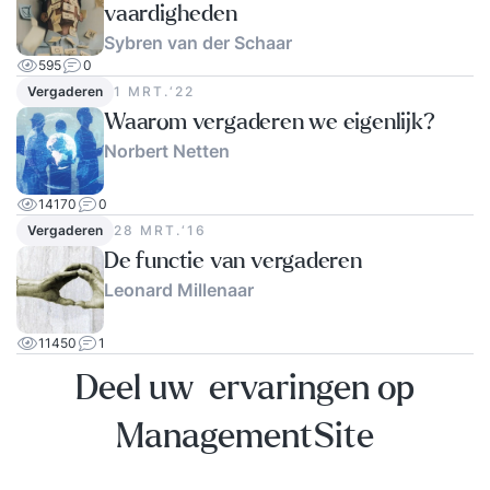
vaardigheden
Sybren van der Schaar
595
0
Vergaderen
1 MRT.‘22
Waarom vergaderen we eigenlijk?
Norbert Netten
14170
0
Vergaderen
28 MRT.‘16
De functie van vergaderen
Leonard Millenaar
11450
1
Deel uw ervaringen op
ManagementSite