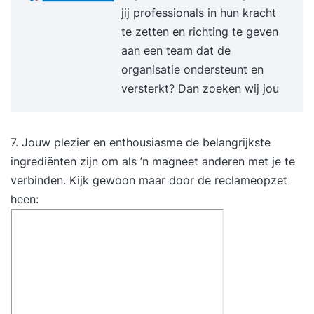
Deelnemers passen het geleerde direct toe op
jij professionals in hun kracht
hun eigen praktijkcases, zodat iedereen aan het
te zetten en richting te geven
einde van de dag met praktisch uitvoerbare
aan een team dat de
nieuwe ideeën naar huis gaat. Voor wie? Voor
organisatie ondersteunt en
iedereen die weleens ‘vast’ zit in een standaard
versterkt? Dan zoeken wij jou
manier van denken en dit wil doorbreken. Voor
managers die een creatiever klimaat willen. Voor
iedereen die weleens een nieuw idee of een
7. Jouw plezier en enthousiasme de belangrijkste
verrassende oplossing nodig heeft......of twee
ingrediënten zijn om als ’n magneet anderen met je te
Voor iedereen die wil opvallen met zijn product,
verbinden. Kijk gewoon maar door de reclameopzet
boodschap of dienst. Voor iedereen die zich met
heen:
innovatie bezig houdt Voor iedereen die nieuwe
kansen in de markt wil ontdekken of de
concurrentie voor wil blijven. Voor iedereen
die duurzame oplossingen wil verzinnen, Voor
iedereen die snel wil kunnen inspelen op
veranderingen in de markt Voor creatieven, die