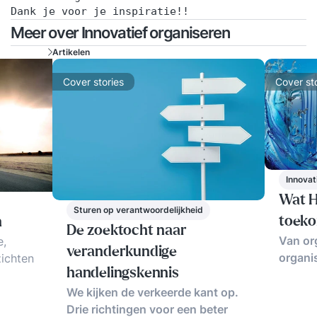
Dank je voor je inspiratie!!
Meer over Innovatief organiseren
Artikelen
Cover stories
Cover st
Innovat
Wat H
Sturen op verantwoordelijkheid
toeko
n
De zoektocht naar
Van or
e,
veranderkundige
organi
zichten
handelingskennis
fsturing
We kijken de verkeerde kant op.
s
Drie richtingen voor een beter