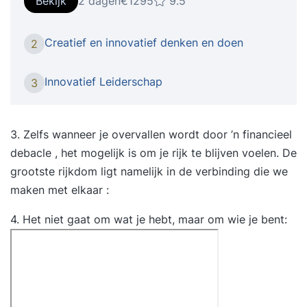
Bekijk
2 dagen
€1295
9.5
sleutelwoorden om je staande te kunnen houden
in deze tijd. Creatief denken, het vermogen om
Creatief en innovatief denken en doen
2
buiten de gebaande paden te denken of het
hebben van een innovatieve geest, noemen
Innovatief Leiderschap
3
werkgevers steeds vaker als waardevolle
competenties van werknemers. Meer dan ooit te
voren verwachten ze dat medewerkers hun frisse
3. Zelfs wanneer je overvallen wordt door ’n financieel
blik weten te behouden en in staat zijn ‘out of the
debacle , het mogelijk is om je rijk te blijven voelen. De
box’ te denken. Om zo koploper te kunnen blijven
grootste rijkdom ligt namelijk in de verbinding die we
in het vakgebied, om de doelgroep of klant
maken met elkaar :
steeds weer te verrassen of om de snel
4. Het niet gaat om wat je hebt, maar om wie je bent:
veranderende tijden bij te kunnen benen. Maar
voor veel mensen is die manier van denken niet
zo eenvoudig. Want hoe verzin je ook onder de
druk van deadlines en in de waan van de dag
nieuwe ideeën, verfrissende invalshoeken en