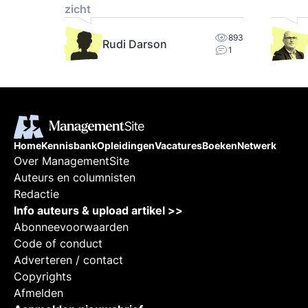
zicht
893
Rudi Darson
1
Home
Kennisbank
Opleidingen
Vacatures
Boeken
Netwerk
Over ManagementSite
Auteurs en columnisten
Redactie
Info auteurs & upload artikel >>
Abonneevoorwaarden
Code of conduct
Adverteren / contact
Copyrights
Afmelden