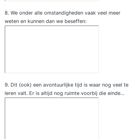
topsport willen bedrijven in hun hoofd. Voor
iedereen die zichzelf niet creatief vindt, maar
8. We onder alle omstandigheden vaak veel meer
ervoor open staat om deze vaardigheid bij
weten en kunnen dan we beseffen:
zichzelf te ontdekken en te ontwikkelen.
Praktische informatie De training is voor minimaal
5 en maximaal 10 personen en duurt 2 dagen.
Deze training kan gecombineerd worden met
Effectief brainstormen, zodat ook het juiste
ontwikkelingsklimaat ontstaat voor al die
vernieuwende, creatieve ideeën. De training vindt
9. Dit (ook) een avontuurlijke tijd is waar nog veel te
plaats op een inspirerende externe locatie. Bij een
leren valt. Er is altijd nog ruimte voorbij die einde…
incompany training wordt deze locatie in overleg
bepaald. De open inschrijvingstraining is in
Amsterdam. De training wordt zowel op open
inschrijving als incompany aangeboden.
Incompanyprijzen op aanvraag rechtstreeks bij
de Rijmfabriek, niet via Springest.