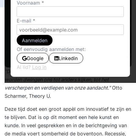
Voornaam
E-mail
Aanmelden
Of eenvoudig aanmelden met:
Google
Linkedin
Al lid?
Log in
"De uitdagingen waarmee we nu geconfronteerd
worden dwingen ons tot anders kijken, tot het
verscherpen en verdiepen van onze aandacht."
Otto
Scharmer, Theory U.
Deze tijd doet een groot appèl om innovatief te zijn en
te blijven. Dat is op dit moment een hele kunst en
kunde. In veel gesprekken en in de berichtgeving van
de media voert somberheid de boventoon. Recessie,