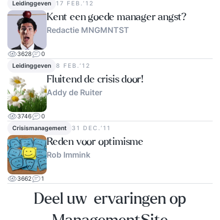
Leidinggeven
17 FEB.‘12
Kent een goede manager angst?
Redactie MNGMNTST
3628
0
Leidinggeven
8 FEB.‘12
Fluitend de crisis door!
Addy de Ruiter
3746
0
Crisismanagement
31 DEC.‘11
Reden voor optimisme
Rob Immink
3662
1
Deel uw ervaringen op