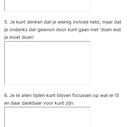
verrassende oplossingen voor jouw
vraagstukken? En hoe verzin je iets compleet
nieuws wat nog niemand heeft bedacht? We
5. Je kunt denken dat je weinig invloed hebt, maar dat
bewandelen vaak dezelfde denkroutes bij het
je ondanks dat gewoon door kunt gaan met ‘doen wat
verzinnen van oplossingen en ideeën. Dat komt,
je moet doen’:
omdat we in patronen denken. Patronen
structureren onze wereld en bieden ons kaders
waarop we automatisch kunnen terugvallen als
we ze nodig hebben. Heel handig, maar het
belemmert je ook op het moment dat je ‘vast’ zit
en iets nieuws nodig hebt. InhoudDe training
Creatief en Innovatief Denken leert je hoe je deze
denkpatronen kunt doorbreken en hoe je aan de
6. Je te allen tijden kunt blijven focussen op wat er IS
lopende band op nieuwe en verrassende ideeën
en daar dankbaar voor kunt zijn:
kunt komen of on-ontdekte kansen aan de
oppervlakte kunt brengen. In deze training komt
aan bod: wat creativiteit is waarom je wel eens