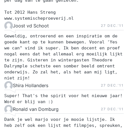
per dag van te gaan genieten.
Tot 2012 Hans Streng
www.systemischeproeverij.nl
Joost vd Schoot
27 DEC.‘11
Geweldig, ontroerend en een inspiratie om de
goede kant op te kunnen bewegen. Vooral 'Yes
we can" vind ik super. Ik ben docent en proef
nogal eens dat het allemaal erg moeilijk lijkt
te zijn. Gisteren in wintergasten Theodore
Dalrymple schetste een somber beeld omtrent
onderwijs. Zo zal het, als het aan mij ligt,
niet zijn!
Shira Hollanders
27 DEC.‘11
Super! That's the spirit voor het nieuwe jaar!
Word er blij van :)
Ronald van Domburg
27 DEC.‘11
Dank je wel marjo voor je mooie lijstje. Ik
heb zelf ook een lijst met filmpjes, spreuken,