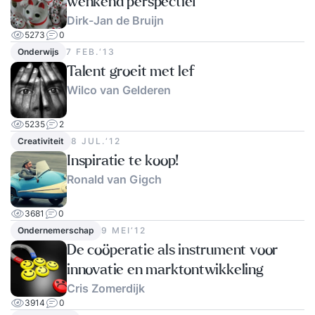
wenkend perspectief
Dirk-Jan de Bruijn
5273
0
Onderwijs
7 FEB.‘13
Talent groeit met lef
Wilco van Gelderen
5235
2
Creativiteit
8 JUL.‘12
Inspiratie te koop!
Ronald van Gigch
3681
0
Ondernemerschap
9 MEI‘12
De coöperatie als instrument voor
innovatie en marktontwikkeling
Cris Zomerdijk
3914
0