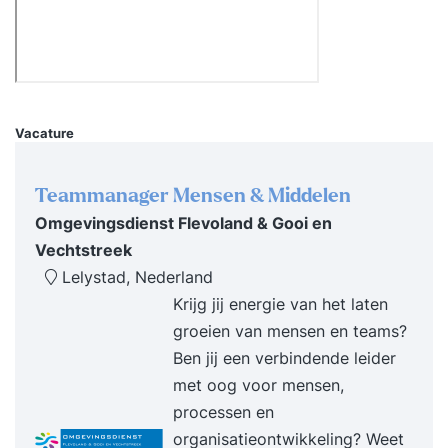
‘vast’ komt te zitten de basisvaardigheden van
het creatief denken creatieve denktechnieken
om denkpatronen te doorbreken de juiste
mindset en voorwaarden om ideeën te laten
groeien of om zeep te helpen de structuur van
Vacature
een creatief denkproces hoe je van een ‘wild’ idee
een verrassend uitvoerbaar idee maakt Hierdoor
Teammanager Mensen & Middelen
krijg je krachtige tools in handen die je creatieve
Omgevingsdienst Flevoland & Gooi en
denkkracht vergroten om te allen tijde op nieuwe,
Vechtstreek
originele ideeën en oplossingen te komen. Alleen
Lelystad, Nederland
of met een team. Je ontdekt je eigen creativiteit
Krijg jij energie van het laten
en hoe je deze verder kunt ontwikkelen en in kunt
groeien van mensen en teams?
zetten. Niet alleen in je werk, maar ook op andere
Ben jij een verbindende leider
situaties die ‘vast’ zitten. Je probleemoplossend
met oog voor mensen,
vermogen vergroot en je bent in staat om altijd
processen en
en overal buiten de geldende kaders te denken.
organisatieontwikkeling? Weet