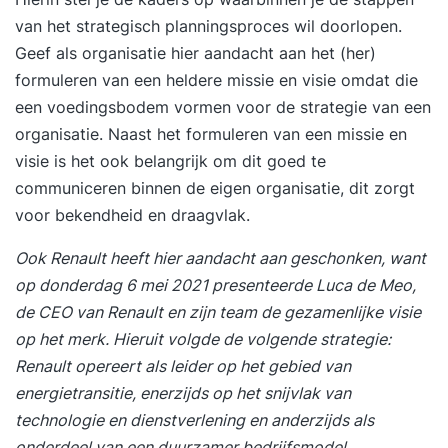
OKRMentors. Bij het behalen van het examen
van het strategisch planningsproces wil doorlopen.
ontvang je digitaal het certificaat. Dit kun je
Geef als organisatie hier aandacht aan het (her)
toevoegen op je LinkedIn profiel. Wanneer is
formuleren van een heldere missie en visie omdat die
deze training iets voor mij? Deze training is voor:
een voedingsbodem vormen voor de strategie van een
Als je verantwoordelijk bent voor uitrol van de
organisatie. Naast het formuleren van een missie en
strategie binnen de organisatie Als je handvatten
visie is het ook belangrijk om dit goed te
wil om makkelijker op strategisch niveau te
communiceren binnen de eigen organisatie, dit zorgt
denken Als je onder begeleiding jouw strategie
voor bekendheid en draagvlak.
wil reviewen Als je een succesvolle methode
zoekt om meer focus, samenhang en
Ook Renault heeft hier aandacht aan geschonken, want
eigenaarschap aan te brengen Als je het een
op donderdag 6 mei 2021 presenteerde Luca de Meo,
uitdaging vindt om jouw team of organisatie mee
de CEO van Renault en zijn team de gezamenlijke visie
te laten bewegen directeuren, MT leden,
op het merk. Hieruit volgde de volgende strategie:
strategiedirecteuren Welke kennis kennis heb ik
Renault opereert als leider op het gebied van
na de training? Situatieanalyse – Verschillende
energietransitie, enerzijds op het snijvlak van
methoden om de bestaande situatie te
technologie en dienstverlening en anderzijds als
analyseren Strategieontwikkeling – De stappen
onderdeel van een duurzamer bedrijfsmodel