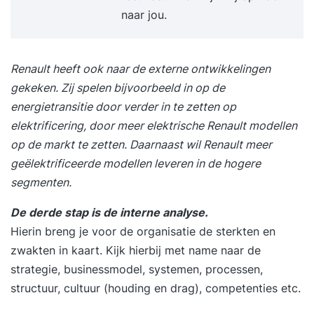
het leren van de meest voorkomende valkuilen
naar jou.
OKR proces – uitleg van de OKR-cyclus, uitleg
over de voorwaarden van elke stap en het
behandelen van randvoorwaarden voor
Renault heeft ook naar de externe ontwikkelingen
verandering Inrichting – Start met beleggen van
gekeken. Zij spelen bijvoorbeeld in op de
rollen en verantwoordelijkheden, check de
energietransitie door verder in te zetten op
randvoorwaarden en te maken afspraken t.b.v. de
elektrificering, door meer elektrische Renault modellen
inrichting en leer de verschillende manieren om te
op de markt te zetten. Daarnaast wil Renault meer
sturen met OKR’s Klaar voor verandering – Leer
geëlektrificeerde modellen leveren in de hogere
de zes essentiële randvoorwaarden die nodig zijn
segmenten.
voor succesvolle verandering Leiderschap tijdens
De derde stap is de interne analyse.
verandering – Inzicht in het type leiderschap dat
Hierin breng je voor de organisatie de sterkten en
nodig is tijdens veranderingsproces
zwakten in kaart. Kijk hierbij met name naar de
strategie, businessmodel, systemen, processen,
structuur, cultuur (houding en drag), competenties etc.