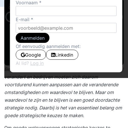
Voornaam
Cover stories
E-mail
Aanmelden
Of eenvoudig aanmelden met:
Google
Linkedin
Al lid?
Log in
Bedrijven bevinden zich in een speelveld dat razendsnel
verandert en bedrijven moeten zich daarom
voortdurend kunnen aanpassen aan de veranderende
omstandigheden om waardevol te blijven. Maar om
waardevol te zijn en te blijven is een goed doordachte
strategie nodig. Daarbij is het van essentieel belang om
goede strategische keuzes te maken.
Om goede weloverwogen strategische keuzes te