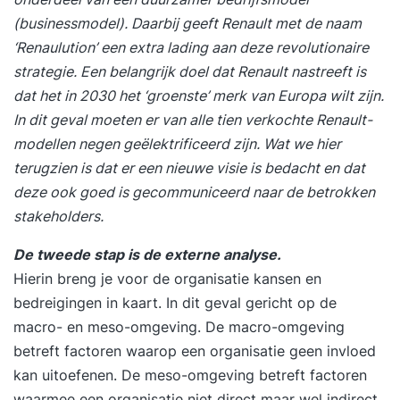
om van visie naar strategie te gaan Strategisch
(businessmodel). Daarbij geeft Renault met de naam
Kader – Begrip van de samenhang tussen missie,
‘Renaulution’ een extra lading aan deze revolutionaire
visie, ambitie, en strategie Strategiebeoordeling –
strategie. Een belangrijk doel dat Renault nastreeft is
Kennis om een goede strategie te herkennen en
dat het in 2030 het ‘groenste’ merk van Europa wilt zijn.
te onderscheiden van een slechte OKR-methodiek
In dit geval moeten er van alle tien verkochte Renault-
– Focus, samenhang, eigenaarschap,
modellen negen geëlektrificeerd zijn. Wat we hier
wendbaarheid en grip verbeteren Theoretische
terugzien is dat er een nieuwe visie is bedacht en dat
basiskennis – Grondig begrip van de theorie van
deze ook goed is gecommuniceerd naar de betrokken
de OKR-methode Formuleren – Kennis om
stakeholders.
krachtige en effectieve Objectives en Key Results
De tweede stap is de externe analyse.
op te stellen OKR-cyclus – Stappen, timing en
Hierin breng je voor de organisatie kansen en
deelnemers van de cyclus Veranderen –
bedreigingen in kaart. In dit geval gericht op de
Identificeren van weerstand en handvaten hoe
macro- en meso-omgeving. De macro-omgeving
hier mee om te gaan Inrichting – Rollen,
betreft factoren waarop een organisatie geen invloed
verantwoordelijkheden, proces en teams bij het
kan uitoefenen. De meso-omgeving betreft factoren
OKR-proces Leiderschap – Persoonlijke sterke
waarmee een organisatie niet direct maar wel indirect