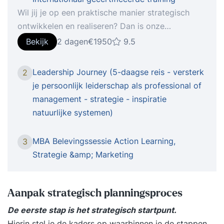
Wil jij je op een praktische manier strategisch
ontwikkelen en realiseren? Dan is onze
training Strategie laten werken helemaal geschikt
Bekijk
2 dagen
€1950
9.5
voor jou. Deze internationaal gecertificeerde
training focust zich op het ontwikkelen en
Leadership Journey (5-daagse reis - versterk
2
implementeren van succesvolle strategie. Je leert
je persoonlijk leiderschap als professional of
de 4 stappen van visie naar strategie, het
management - strategie - inspiratie
verbeteren van jouw strategische besluitvorming,
natuurlijke systemen)
het implementeren van strategie met behulp van
OKR’s en de 5 uitdagingen bij het uitvoeren van
MBA Belevingssessie Action Learning,
3
strategie. Bij de opdrachten is jouw organisatie
Strategie &amp; Marketing
het uitgangspunt waardoor je de theorie direct
kunt vertalen naar jouw eigen praktijk. Optioneel
is het verkrijgen van het internationale
Aanpak strategisch planningsproces
certificaat OKR-Practioner. We bieden tegen een
De eerste stap is het strategisch startpunt.
gereduceerd tarief een online examen aan bij
Hierin stel je de kaders op waarbinnen je de stappen