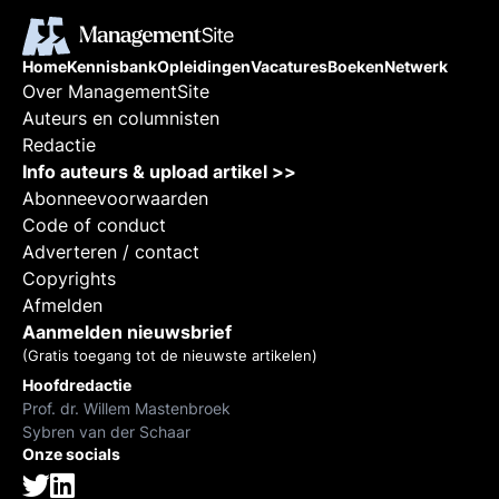
Home
Kennisbank
Opleidingen
Vacatures
Boeken
Netwerk
Over ManagementSite
Auteurs en columnisten
Redactie
Info auteurs & upload artikel >>
Abonneevoorwaarden
Code of conduct
Adverteren / contact
Copyrights
Afmelden
Aanmelden nieuwsbrief
(Gratis toegang tot de nieuwste artikelen)
Hoofdredactie
Prof. dr. Willem Mastenbroek
Sybren van der Schaar
Onze socials