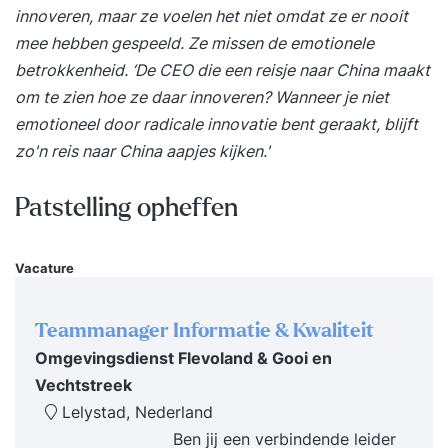
levert het je op? Strategisch inzicht in de digitale
innoveren, maar ze voelen het niet omdat ze er nooit
revolutie rond geld en betalingen Begrip van de
mee hebben gespeeld. Ze missen de emotionele
risico’s én kansen van crypto, DeFi en tokenized
betrokkenheid. ‘De CEO die een reisje naar China maakt
assets Praktische handvatten om risico’s te
om te zien hoe ze daar innoveren? Wanneer je niet
herkennen en je organisatie te positioneren
emotioneel door radicale innovatie bent geraakt, blijft
Actuele kennis van regelgeving en toezicht rond
zo'n reis naar China aapjes kijken.'
digitale financiële innovatie Voor wie is de
masterclass? Voor financiële professionals,
Patstelling opheffen
controllers, riskmanagers, investeerders en
analisten die willen begrijpen hoe geld zich
Vacature
ontwikkelt en welke impact dit heeft op hun
vakgebied. Objectives Van Bitcoin tot CBDC’s:
ontdek hoe digitale innovaties het financiële
Teammanager Informatie & Kwaliteit
landschap veranderen. Student profile Geld
Omgevingsdienst Flevoland & Gooi en
digitaliseert razendsnel. Van crypto en DeFi tot
Vechtstreek
CBDC’s en tokenized assets: financiële innovatie
Lelystad, Nederland
schept kansen, maar brengt ook serieuze risico’s
Ben jij een verbindende leider