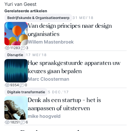
Yuri van Geest
Gerelateerde artikelen
Bedrijfskunde & Organisatieontwerp
31 MEI‘18
Van design principes naar design
organisaties
Willem Mastenbroek
11283
3
Disruptie
17 MEI‘18
Hoe spraakgestuurde apparaten uw
keuzes gaan bepalen
Marc Cloosterman
9354
0
Digitale transformatie
5 DEC.‘17
Denk als een startup - het is
aanpassen of uitsterven
mike hoogveld
18251
6