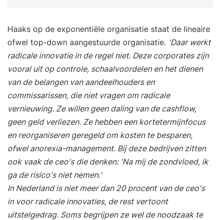
investeren bedrijven en beleggers grootschalig in
crypto-assets en blockchaintechnologie.
Haaks op de exponentiële organisatie staat de lineaire
Tegelijkertijd worstelen toezichthouders
ofwel top-down aangestuurde organisatie.
'Daar werkt
wereldwijd met het groeiende risico op fraude,
radicale innovatie in de regel niet. Deze corporates zijn
witwassen en systeeminstabiliteit. De toekomst
vooral uit op controle, schaalvoordelen en het dienen
van geld wordt nu geschreven – en raakt elk
van de belangen van aandeelhouders en
bedrijf dat met financiële transacties werkt. Wat
commissarissen, die niet vragen om radicale
ga je leren? Hoe geld verandert: van cash en
vernieuwing. Ze willen geen daling van de cashflow,
banken naar crypto, CBDC’s en digitale assets De
geen geld verliezen. Ze hebben een kortetermijnfocus
essentie van blockchain, smart contracts en DeFi
en reorganiseren geregeld om kosten te besparen,
– en hun rol in transacties De risico’s van
ofwel anorexia-management. Bij deze bedrijven zitten
digitalisering: van witwassen en fraude tot
ook vaak de ceo's die denken: 'Na mij de zondvloed, ik
volatiliteit en cybercrime Het speelveld van
ga de risico's niet nemen.'
regulering: MiCAR, AMLD5, DAC8 en andere
In Nederland is niet meer dan 20 procent van de ceo's
relevante kaders Hoe bedrijven inspelen op
in voor radicale innovaties, de rest vertoont
nieuwe technologieën en verdienmodellen Wat
uitstelgedrag. Soms begrijpen ze wel de noodzaak te