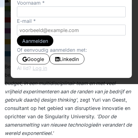
Voornaam
Cover stories
E-mail
Aanmelden
Of eenvoudig aanmelden met:
Google
Linkedin
Bedrijven die radicaal willen innoveren doen dat het
Al lid?
Log in
beste met lean start-ups.
'Die laat je met een eigen
budget, in een multidisciplinair team en met veel
vrijheid experimenteren aan de randen van je bedrijf en
gebruik daarbij design thinking'
, zegt Yuri van Geest,
consultant op het gebied van disruptieve innovatie en
oprichter van de Singularity University.
'Door de
samensmelting van nieuwe technologieën verandert de
wereld exponentieel.'