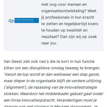
met zich mee. In deze masterclass krijg je inzicht
met oog voor mensen en
in de spelveranderaars van de toekomst – én in
organisatieontwikkeling? Weet
de gevolgen voor compliance, criminaliteit en
jij professionals in hun kracht
control.
te zetten en tegelijkertijd koers
te houden op kwaliteit en
resultaat? Dan zijn wij op zoek
naar jou.
Van Geest ziet ook ceo's die te kort in hun functie
zitten om een disruptieve omslag teweeg te brengen.
'Vanuit de top wordt er dan weliswaar een stap gezet,
maar dieper in de organisatie blijft de verdere uitlijning
('alignment'), de inpassing van de innovatiestrategie
stokken. Waardoor het middenkader gebukt gaat onder
een forse innovatieopdracht. Veranderingen moet je
daarom ook niet rigoreus in één keer doorvoeren. Je