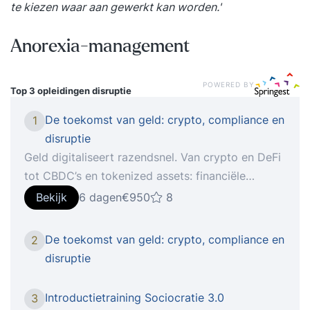
te kiezen waar aan gewerkt kan worden.'
Anorexia-management
POWERED BY
Top 3 opleidingen
disruptie
De toekomst van geld: crypto, compliance en
1
disruptie
Geld digitaliseert razendsnel. Van crypto en DeFi
tot CBDC’s en tokenized assets: financiële
innovatie schept kansen, maar brengt ook
Bekijk
6 dagen
€950
8
serieuze risico’s met zich mee. In deze
masterclass krijg je inzicht in de spelveranderaars
De toekomst van geld: crypto, compliance en
2
van de toekomst – én in de gevolgen voor
disruptie
compliance, criminaliteit en control. Geld is in
transitie. Waar contant geld terrein verliest en
Introductietraining Sociocratie 3.0
3
centrale banken werken aan digitale valuta,