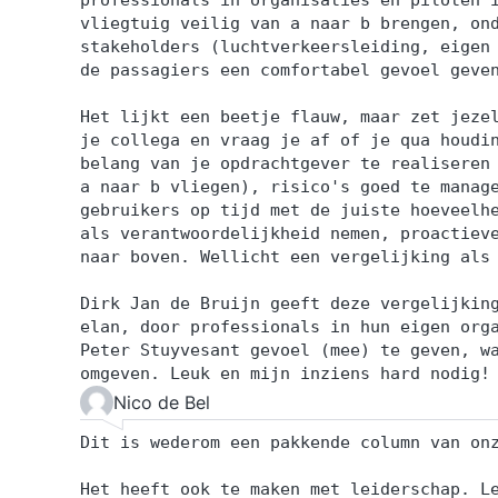
professionals in organisaties en piloten 
vliegtuig veilig van a naar b brengen, on
stakeholders (luchtverkeersleiding, eigen
de passagiers een comfortabel gevoel geve
Het lijkt een beetje flauw, maar zet jeze
je collega en vraag je af of je qua houdi
belang van je opdrachtgever te realiseren
a naar b vliegen), risico's goed te manag
gebruikers op tijd met de juiste hoeveelh
als verantwoordelijkheid nemen, proactiev
naar boven. Wellicht een vergelijking als
Dirk Jan de Bruijn geeft deze vergelijkin
elan, door professionals in hun eigen org
Peter Stuyvesant gevoel (mee) te geven, w
omgeven. Leuk en mijn inziens hard nodig!
Nico de Bel
Dit is wederom een pakkende column van on
Het heeft ook te maken met leiderschap. L