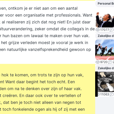
Personal B
ven, ontkom je er niet aan om een aantal
er voor een organisatie met professionals. Want
al realiseren zij zich dat nog niet! En juist daar
ultuurverandering, zeker omdat die collega’s in de
17077
or hun bazen om lawaai te maken over hun vak.
Zakelijke 
 het grijze verleden moest je vooral je werk in
 een natuurlijke vanzelfsprekendheid gewoon op
9720
Zakelijke 
e hok te komen, om trots te zijn op hun vak,
n! Want daar begint het toch echt. Een
en om na te denken over zijn of haar vak.
11063
 creëren. En daar ook over te vertellen of
k, dat ben je toch niet alleen van negen tot
gt toch fonkelende ogen als hij of zij met een