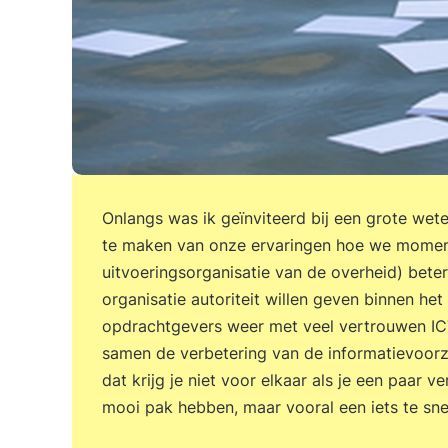
Onlangs was ik geïnviteerd bij een grote wet
te maken van onze ervaringen hoe we moment
uitvoeringsorganisatie van de overheid) beter
organisatie autoriteit willen geven binnen h
opdrachtgevers weer met veel vertrouwen ICT
samen de verbetering van de informatievoorz
dat krijg je niet voor elkaar als je een paar v
mooi pak hebben, maar vooral een iets te sne