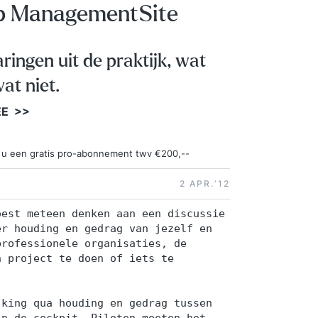
op ManagementSite
aringen uit de praktijk, wat
at niet.
EE >>
ngt u een gratis pro-abonnement twv €200,--
2 APR.‘12
oest meteen denken aan een discussie
er houding en gedrag van jezelf en
professionele organisaties, de
n project te doen of iets te
jking qua houding en gedrag tussen