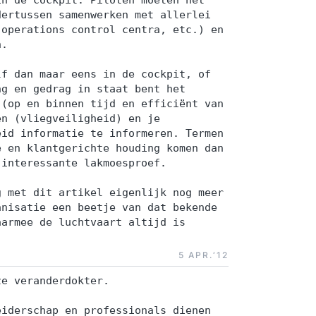
in de cockpit. Piloten moeten het
dertussen samenwerken met allerlei
 operations control centra, etc.) en
n.
lf dan maar eens in de cockpit, of
ng en gedrag in staat bent het
 (op en binnen tijd en efficiënt van
en (vliegveiligheid) en je
eid informatie te informeren. Termen
e en klantgerichte houding komen dan
 interessante lakmoesproef.
g met dit artikel eigenlijk nog meer
anisatie een beetje van dat bekende
aarmee de luchtvaart altijd is
5 APR.‘12
ze veranderdokter.
eiderschap en professionals dienen