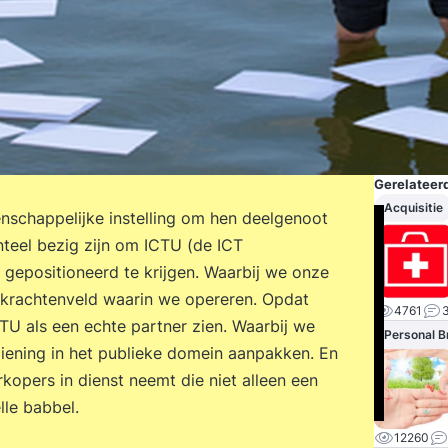
Gerelateerd
Acquisitie
enschappelijke instelling om hen deelgenoot
eel bezig zijn om ICTU (de ICT
 gepositioneerd te krijgen. Waarbij we onze
et krachtenveld waarin we opereren. Opdat
4761
U als een echte partner zien. Waarbij we
Personal B
iening in het publieke domein aanpakken. En
erkopers in dienst neemt die niet alleen een
lle babbel.
12260