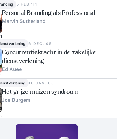
randing
5 FEB.‘11
Personal Branding als Professional
Marvin Sutherland
1
dienstverlening
6 DEC.‘05
Concurrentiekracht in de zakelijke
dienstverlening
Ed Auee
2
dienstverlening
18 JAN.‘05
Het grijze muizen syndroom
Jos Burgers
3