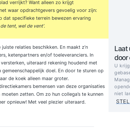
ad verrijkt? Want alleen zo krijgt
net waar opdrachtgevers gevoelig voor zijn:
 dat specifieke terrein bewezen ervaring
t de tent, wel de vent’
.
uiste relaties beschikken. En maakt z’n
Laat 
, ketenpartners en/of toeleveranciers. In
door
e versterken, uiteraard rekening houdend met
U krij
en gemeenschappelijk doel. En door te sturen op
gebase
aar de koek alleen maar groter.
Manage
e directiekamers bemensen van deze organisaties
opende
niet l
in moeten zetten. Om zo hun collega’s te kunnen
STEL
er opnieuw! Met veel plezier uiteraard.