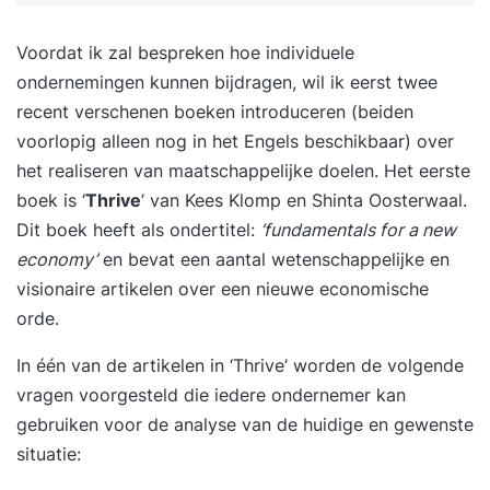
inspireren. Deze training wordt op aanvraag in
Voordat ik zal bespreken hoe individuele
gepland. Schrijf je in via de link van Springest. De
ondernemingen kunnen bijdragen, wil ik eerst twee
trainer zal telefonisch of per mail contact met je
recent verschenen boeken introduceren (beiden
opnemen voor de verder planning.
voorlopig alleen nog in het Engels beschikbaar) over
het realiseren van maatschappelijke doelen. Het eerste
boek is ‘
Thrive
’ van Kees Klomp en Shinta Oosterwaal.
Dit boek heeft als ondertitel:
‘fundamentals for a new
economy’
en bevat een aantal wetenschappelijke en
visionaire artikelen over een nieuwe economische
orde.
In één van de artikelen in ‘Thrive’ worden de volgende
vragen voorgesteld die iedere ondernemer kan
gebruiken voor de analyse van de huidige en gewenste
situatie: