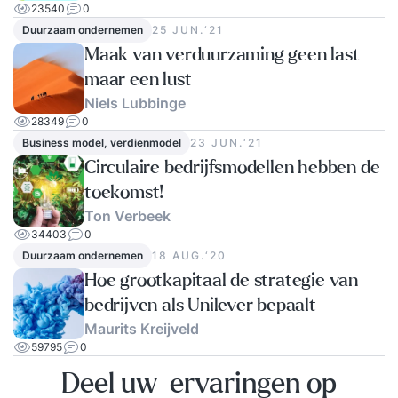
23540
0
Duurzaam ondernemen
25 JUN.‘21
Maak van verduurzaming geen last
maar een lust
Niels Lubbinge
28349
0
Business model, verdienmodel
23 JUN.‘21
Circulaire bedrijfsmodellen hebben de
toekomst!
Ton Verbeek
34403
0
Duurzaam ondernemen
18 AUG.‘20
Hoe grootkapitaal de strategie van
bedrijven als Unilever bepaalt
Maurits Kreijveld
59795
0
Deel uw ervaringen op