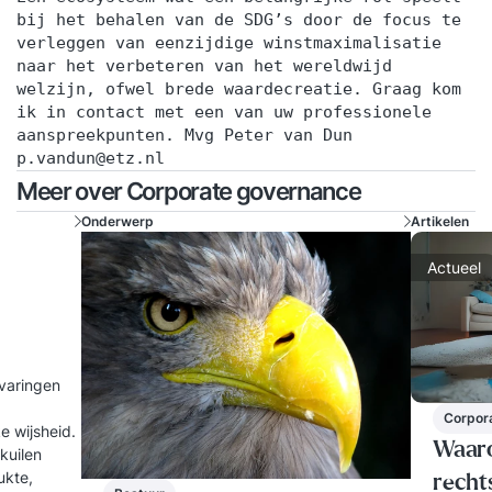
bij het behalen van de SDG’s door de focus te
verleggen van eenzijdige winstmaximalisatie
naar het verbeteren van het wereldwijd
welzijn, ofwel brede waardecreatie. Graag kom
ik in contact met een van uw professionele
aanspreekpunten. Mvg Peter van Dun
p.vandun@etz.nl
Meer over Corporate governance
Onderwerp
Artikelen
Actueel
rvaringen
Corpor
e wijsheid.
Waaro
kuilen
ukte,
recht