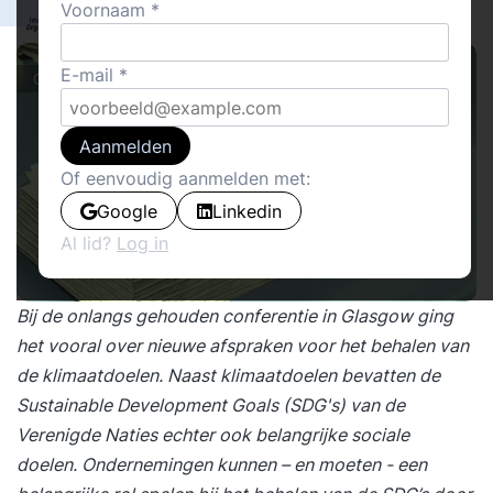
1
Voornaam
InnovatiefOrganiseren.nl
17
E-mail
Cover stories · Boeken
Aanmelden
Of eenvoudig aanmelden met:
Google
Linkedin
Al lid?
Log in
Bij de onlangs gehouden conferentie in Glasgow ging
het vooral over nieuwe afspraken voor het behalen van
de klimaatdoelen. Naast klimaatdoelen bevatten de
Sustainable Development Goals (SDG's) van de
Verenigde Naties echter ook belangrijke sociale
doelen. Ondernemingen kunnen – en moeten - een