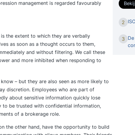
Audite
impression management is regarded favourably
Beki
trainin
In de t
ISO
2
voorbe
teamver
is the extent to which they are verbally
gedocu
De 
3
ves as soon as a thought occurs to them,
werkins
co
mediately and without filtering. We call these
comput
zich n
e slower and more inhibited when responding to
interv
verzam
onze t
o know – but they are also seen as more likely to
keuring
play discretion. Employees who are part of
levera
edly about sensitive information quickly lose
meetmi
y to be trusted with confidential information,
registr
ements of a brokerage role.
corrig
interne
on the other hand, have the opportunity to build
geaudi