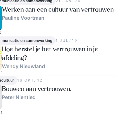
ommunicatie en samenwerking
21 JAN.‘20
Werken aan een cultuur van vertrouwen
Pauline Voortman
7
ommunicatie en samenwerking
1 JUL.‘19
Hoe herstel je het vertrouwen in je
afdeling?
Wendy Nieuwland
1
ecultuur
16 OKT.‘12
Bouwen aan vertrouwen.
Peter Nientied
1