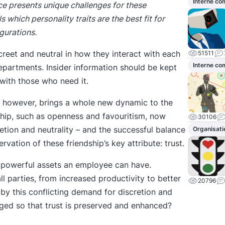
Interne c
e presents unique challenges for these
s which personality traits are the best fit for
igurations.
eet and neutral in how they interact with each
51511
Interne c
departments. Insider information should be kept
with those who need it.
, however, brings a whole new dynamic to the
dship, such as openness and favouritism, now
30106
etion and neutrality – and the successful balance
Organisati
rvation of these friendship’s key attribute: trust.
t powerful assets an employee can have.
ll parties, from increased productivity to better
20796
by this conflicting demand for discretion and
aged so that trust is preserved and enhanced?