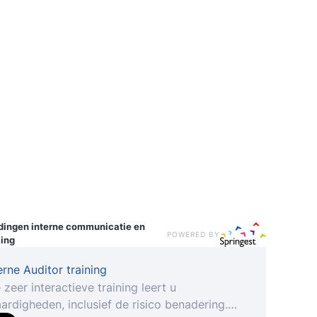
idingen
interne communicatie en
POWERED BY
ing
erne Auditor training
 zeer interactieve training leert u
ardigheden, inclusief de risico benadering.