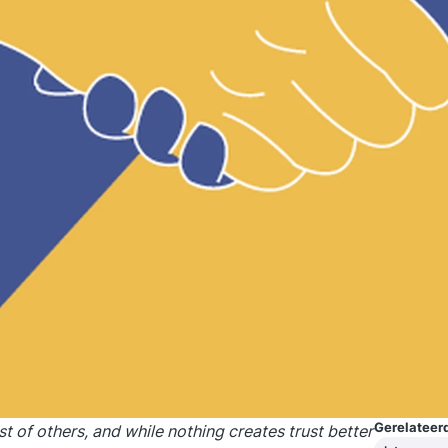
Gerelateerd
 of others, and while nothing creates trust better