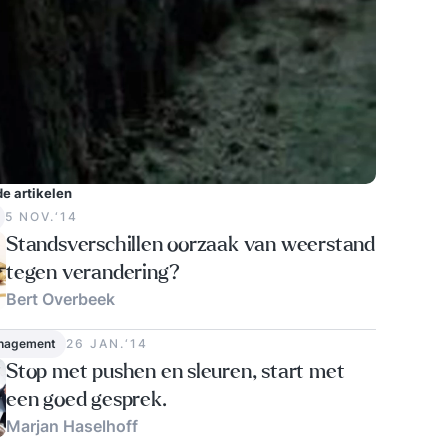
e artikelen
5 NOV.‘14
Standsverschillen oorzaak van weerstand
tegen verandering?
Bert Overbeek
nagement
26 JAN.‘14
Stop met pushen en sleuren, start met
een goed gesprek.
Marjan Haselhoff
1