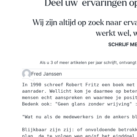
Deel uw ervaringen 
Wij zijn altijd op zoek naar erv
werkt wel, w
SCHRIJF M
Als u 3 of meer artikelen per jaar schrijft, ontva
Fred Janssen
In 1990 schreef Robert Fritz een boek met
aanrader. Wellicht kom je daarmee op bete
mensen echt aanspreken en waarmee je posi
Bedenk ook: "Geen glans zonder wrijving" 
"Wat nu als de medewerkers in de ankers b
Blijkbaar zijn zij: of onvoldoende betrok
plan, de te volgen weg en/of het einddoel