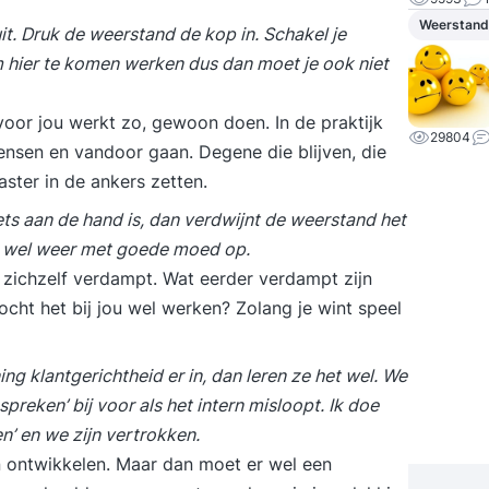
Weerstand
uit. Druk de weerstand de kop in. Schakel je
 hier te komen werken dus dan moet je ook niet
oor jou werkt zo, gewoon doen. In de praktijk
29804
mensen en vandoor gaan. Degene die blijven, die
aster in de ankers zetten.
ets aan de hand is, dan verdwijnt de weerstand het
t wel weer met goede moed op.
it zichzelf verdampt. Wat eerder verdampt zijn
cht het bij jou wel werken? Zolang je wint speel
ng klantgerichtheid er in, dan leren ze het wel. We
preken’ bij voor als het intern misloopt. Ik doe
en’ en we zijn vertrokken.
n ontwikkelen. Maar dan moet er wel een