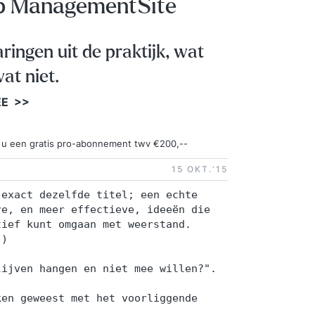
op ManagementSite
aringen uit de praktijk, wat
at niet.
EE >>
ngt u een gratis pro-abonnement twv €200,--
15 OKT.‘15
 exact dezelfde titel; een echte
re, en meer effectieve, ideeën die
tief kunt omgaan met weerstand.
:)
lijven hangen en niet mee willen?".
ken geweest met het voorliggende
.