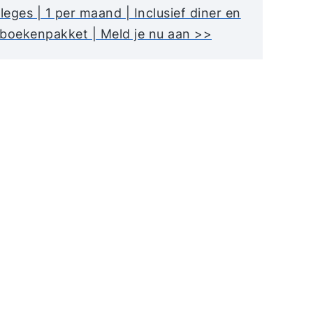
lleges | 1 per maand | Inclusief diner en
boekenpakket | Meld je nu aan >>