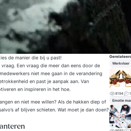
Gerelateerd
s de manier die bij u past!
Werkvloer
e vraag. Een vraag die meer dan eens door de
 medewerkers niet mee gaan in de verandering
betrokkenheid en past je aanpak aan. Van
iveren en inspireren in het hoe.
8194
1
Emotie ma
angen en niet mee willen? Als de hakken diep of
 salvo’s af blijven schieten. Wat moet je dan doen?
hanteren
9593