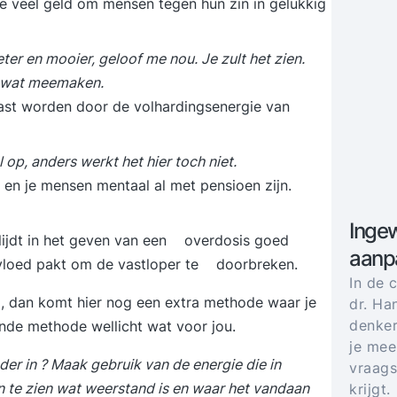
te veel geld om mensen tegen hun zin in gelukkig
er en mooier, geloof me nou. Je zult het zien.
at wat meemaken.
rast worden door de volhardingsenergie van
el op, anders werkt het hier toch niet.
bt en je mensen mentaal al met pensioen zijn.
Ingew
 glijdt in het geven van een overdosis goed
aanp
vloed pakt om de vastloper te doorbreken.
In de 
ooi, dan komt hier nog een extra methode waar je
dr. Ha
denker
nde methode wellicht wat voor jou.
je mee
der in ? Maak gebruik van de energie die in
vraags
n te zien wat weerstand is en waar het vandaan
krijgt.