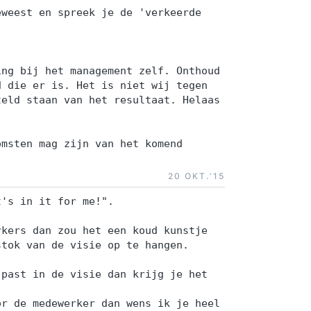
eweest en spreek je de 'verkeerde
ing bij het management zelf. Onthoud
d die er is. Het is niet wij tegen
teld staan van het resultaat. Helaas
omsten mag zijn van het komend
20 OKT.‘15
t's in it for me!".
rkers dan zou het een koud kunstje
stok van de visie op te hangen.
 past in de visie dan krijg je het
or de medewerker dan wens ik je heel