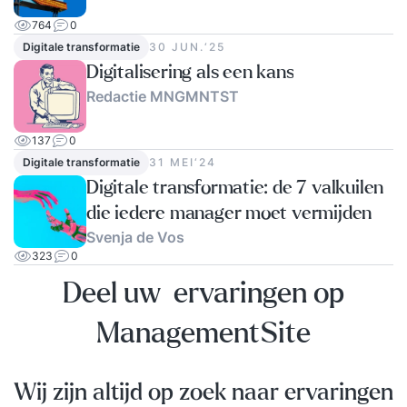
764
0
Digitale transformatie
30 JUN.‘25
Digitalisering als een kans
Redactie MNGMNTST
137
0
Digitale transformatie
31 MEI‘24
Digitale transformatie: de 7 valkuilen
die iedere manager moet vermijden
Svenja de Vos
323
0
Deel uw ervaringen op
ManagementSite
Wij zijn altijd op zoek naar ervaringen