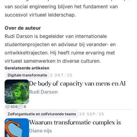
van social engineering blijven het fundament van
succesvol virtueel leiderschap.
Over de auteur
Rudi Darson is begeleider van internationale
studentenprojecten en adviseur bij verander- en
ontwikkeltrajecten. Hij heeft ruime ervaring met
virtueel samenwerken in diverse culturen.
Gerelateerde artikelen
Digitale transformatie
2 OKT.‘25
De body of capacity van mens en AI
Rudi Darson
608
4
Zelforganisatie en zelfsturende teams
30 SEP.‘25
Waarom transformatie complex is
Diane nijs