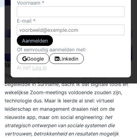
Voornaam
E-mail
Aanmelden
Of eenvoudig aanmelden met:
Google
Linkedin
Waar veel managers over struikelen
Al lid?
Log in
Toen ik voor het eerst studenten op afstand
begeleidde in Suriname, dacht ik dat digitale tools en
wekelijkse Zoom-meetings voldoende zouden zijn,
technologie dus. Maar ik leerde al snel: virtueel
leiderschap en management draaien niet om de
nieuwste app, maar om social engineering:
het
strategisch ontwerpen van sociale systemen die
vertrouwen, betrokkenheid en resultaten mogelijk