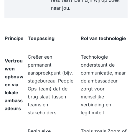
naar jou.
Principe
Toepassing
Rol van technologie
Creëer een
Technologie
Vertrou
permanent
ondersteunt de
wen
aanspreekpunt (bijv.
communicatie, maar
opbouw
stagebureau, People
de ambassadeur
en via
Ops-team) dat de
zorgt voor
lokale
brug slaat tussen
menselijke
ambass
teams en
verbinding en
adeurs
stakeholders.
legitimiteit.
Begin elke
Tools zoals Zoom of