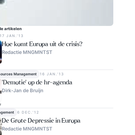
e artikelen
17 JAN.‘13
Hoe komt Europa uit de crisis?
Redactie MNGMNTST
1
sources Management
16 JAN.‘13
'Demotie’ op de hr-agenda
Dirk-Jan de Bruijn
7
agement
6 DEC.‘12
De Grote Depressie in Europa
Redactie MNGMNTST