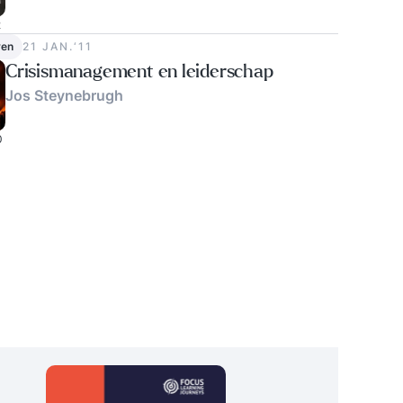
2
ven
21 JAN.‘11
Crisismanagement en leiderschap
Jos Steynebrugh
0