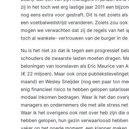
zij in het toch wel erg lastige jaar 2011 een bijzo
nog eens extra voor gestraft. Dit is net zoiets als
een voetbalwedstrijd veranderen. Zoiets zou ook
mogen we verwachten dat zij de regels van het s
toch al wankele- vertrouwen van de burger in de
Nu is het niet zo dat ik tegen een progressief bel
schouders de zwaarste lasten moeten dragen. Maa
beloningen van loonslaven als Eric Meurice van 
(€ 22 miljoen). Maar ook onze publiekslievelinget
maand) en Wesley Sneijder (nog een paar ton mee
enig financieel risico te hebben gelopen salariss
modaal inkomen bedragen. Waar ik het dan overig
managers en ondernemers die met alle stress net 
Waar ik het overigens ook niet over heb zijn die o
hebben gelopen, hun gezin verwaarloosd hebben en
vaker op het goede moment, een klapper maken.