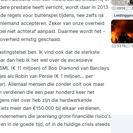
ndere prestatie heeft verricht, wordt daar in 2013
6958
 de regels voor buitenspel tijdens, nee zelfs ná
Leidingge
 niemand accepteren. Zeker van onze overheid
pel niet achteraf aanpast. Daarmee wordt het -
 overheid ernstig geschaad.
5378
astingstelsel ben. Ik vind ook dat de sterkste
r dan heb ik het wel over de excessieve
ASML (€ 11 miljoen) of Bob Diamond van Barclays
jes als Robin van Persie (€ 1 miljoen… per
r). Allemaal mensen die zonder ooit ook maar
en verdienen die een paar honderd keer het
ens niet over heb zijn die hardwerkende
iets meer dan €150.000 bij elkaar verdienen.
ndernemers die jarenlang grote financiële risico's
 in de goede tijd, of in de huidige crisis steeds