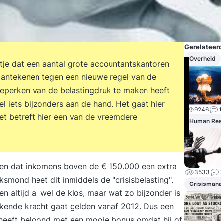
Gerelateerd
Overheid
ntje dat een aantal grote accountantskantoren
aantekenen tegen een nieuwe regel van de
 beperken van de belastingdruk te maken heeft
l iets bijzonders aan de hand. Het gaat hier
9246
het betreft hier een van de vreemdere
Human Re
oten dat inkomens boven de € 150.000 een extra
3533
smond heet dit inmiddels de "crisisbelasting".
Crisisman
n altijd al wel de klos, maar wat zo bijzonder is
rkende kracht gaat gelden vanaf 2012. Dus een
2 heeft beloond met een mooie bonus omdat hij of