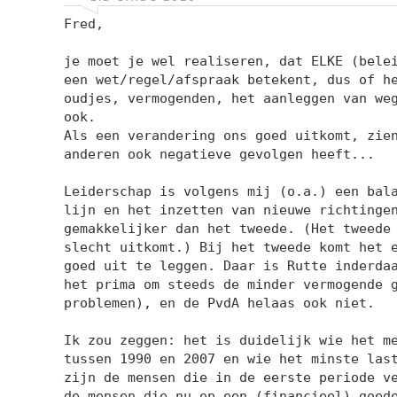
Fred,
je moet je wel realiseren, dat ELKE (bele
een wet/regel/afspraak betekent, dus of h
oudjes, vermogenden, het aanleggen van we
ook.
Als een verandering ons goed uitkomt, zie
anderen ook negatieve gevolgen heeft...
Leiderschap is volgens mij (o.a.) een bal
lijn en het inzetten van nieuwe richtinge
gemakkelijker dan het tweede. (Het tweede
slecht uitkomt.) Bij het tweede komt het 
goed uit te leggen. Daar is Rutte inderda
het prima om steeds de minder vermogende 
problemen), en de PvdA helaas ook niet.
Ik zou zeggen: het is duidelijk wie het m
tussen 1990 en 2007 en wie het minste las
zijn de mensen die in de eerste periode v
de mensen die nu op een (financieel) goed