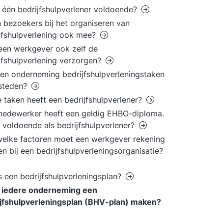
t één bedrijfshulpverlener voldoende?
n bezoekers bij het organiseren van
jfshulpverlening ook mee?
en werkgever ook zelf de
jfshulpverlening verzorgen?
en onderneming bedrijfshulpverleningstaken
esteden?
 taken heeft een bedrijfshulpverlener?
edewerker heeft een geldig EHBO-diploma.
t voldoende als bedrijfshulpverlener?
elke factoren moet een werkgever rekening
n bij een bedrijfshulpverleningsorganisatie?
s een bedrijfshulpverleningsplan?
 iedere onderneming een
ijfshulpverleningsplan (BHV-plan) maken?