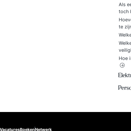
Als e
toch 
Hoeve
te zi
Welke
Welke
veili
Hoe i
Elekt
Pers
Vacatures
Boeken
Netwerk