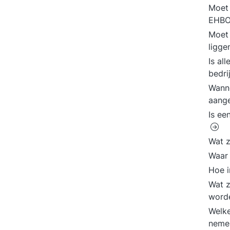
Moet 
EHBO
Moet 
ligg
Is al
bedri
Wanne
aang
Is ee
Wat z
Waar
Hoe i
Wat z
word
Welke
neme