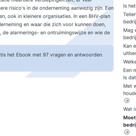
Is he
ere risico's in de onderneming aanwezig zijn. Een
Telle
en, ook in kleinere organisaties. In een BHV-plan
bedri
onderneming en waar die zich voor kunnen doen,
Mag e
, de alarmerings- en ontruimingswijze en wie de
bedri
Kan e
uitb
tis het Ebook met 97 vragen en antwoorden
Welke
Een m
Is da
Met w
houde
Wat i
Moet
bedr