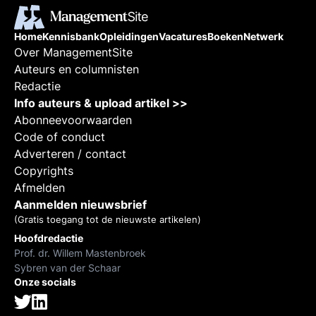
Home
Kennisbank
Opleidingen
Vacatures
Boeken
Netwerk
Over ManagementSite
Auteurs en columnisten
Redactie
Info auteurs & upload artikel >>
Abonneevoorwaarden
Code of conduct
Adverteren / contact
Copyrights
Afmelden
Aanmelden nieuwsbrief
(Gratis toegang tot de nieuwste artikelen)
Hoofdredactie
Prof. dr. Willem Mastenbroek
Sybren van der Schaar
Onze socials