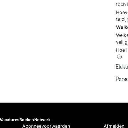
toch 
Hoeve
te zi
Welk
Welke
veili
Hoe i
Elekt
Pers
Vacatures
Boeken
Netwerk
Abonneevoorwaarden
Afmelden