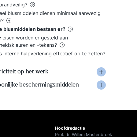
brandveilig?
el blusmiddelen dienen minimaal aanwezig
jn?
e blusmiddelen bestaan er?
 eisen worden er gesteld aan
gheidskleuren en -tekens?
s interne hulpverlening effectief op te zetten?
riciteit op het werk
oonlijke beschermingsmiddelen
Hoofdredactie
Prof. dr. Willem Mastenbroek