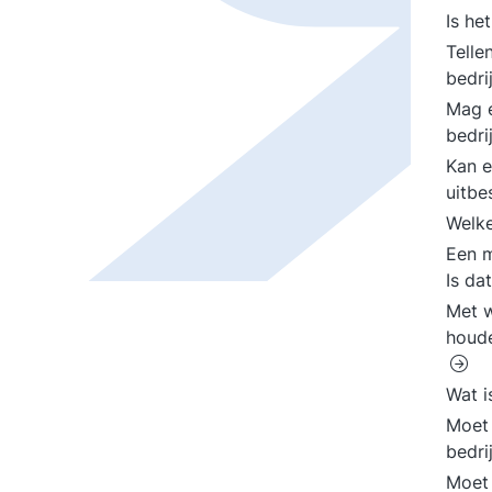
Is he
Telle
bedri
Mag e
bedri
Kan e
uitb
Welke
Een m
Is da
Met w
houde
Wat i
Moet
bedri
Moet 