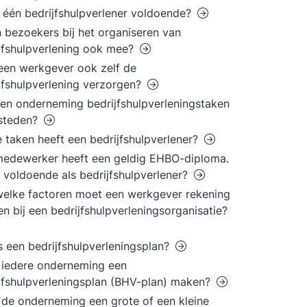
t één bedrijfshulpverlener voldoende?
n bezoekers bij het organiseren van
jfshulpverlening ook mee?
en werkgever ook zelf de
jfshulpverlening verzorgen?
en onderneming bedrijfshulpverleningstaken
esteden?
 taken heeft een bedrijfshulpverlener?
edewerker heeft een geldig EHBO-diploma.
t voldoende als bedrijfshulpverlener?
elke factoren moet een werkgever rekening
n bij een bedrijfshulpverleningsorganisatie?
s een bedrijfshulpverleningsplan?
 iedere onderneming een
jfshulpverleningsplan (BHV-plan) maken?
de onderneming een grote of een kleine