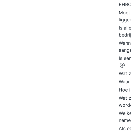
EHBO
Moet 
ligg
Is al
bedri
Wanne
aang
Is ee
Wat z
Waar
Hoe i
Wat z
word
Welke
neme
Als e