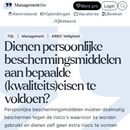
Word pro
Login
Kennisbank
Opleidingen
Vacatures
Boeken
Netwerk
TQL
Management
ARBO: Veiligheid
Dienen persoonlijke
beschermingsmiddelen
aan bepaalde
(kwaliteits)eisen te
voldoen?
Persoonlijke beschermingsmiddelen moeten doelmatig
beschermen tegen de risico's waarvoor ze worden
gebruikt en dienen zelf geen extra risico te vormen