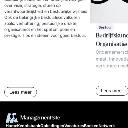
over visie, strategie, sturen op
verantwoordelijkheid en bestuurlijke wijsheid.
Ook de belangrijke bestuurlijke valkuilen
zoals: verhuftering, bestuurlijke drukte,
Bestuur
organisatierot en het spel om poen en
Bedrijfskun
prestige. Tips en ideeen voor goed bestuur.
Organisatie
Ondernemersch
maat, innovati
verbonden met
organisatieon
filosofie acht
elementen conc
Lees meer
Lees meer
betrokkenheid,
complexiteit, 
Rijnlandse Mod
innovatie.
Home
Kennisbank
Opleidingen
Vacatures
Boeken
Netwerk