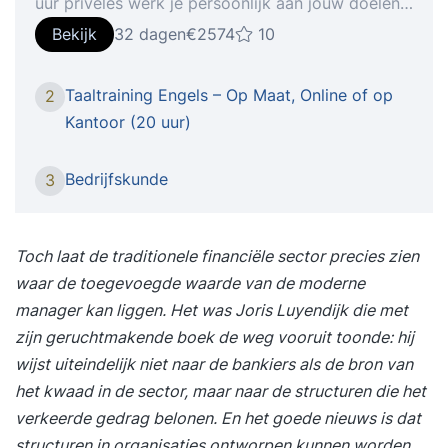
uur privéles werk je persoonlijk aan jouw doelen.
Je oefent veel en krijgt directe feedback. Zo
Bekijk
32 dagen
€2574
10
merk je snel vooruitgang. Maak een duidelijke
stap vooruit in je Nederlands. Je werkt aan
Taaltraining Engels – Op Maat, Online of op
2
grammatica, woordenschat en spreekvaardigheid
Kantoor (20 uur)
en groeit naar meer zelfstandigheid.Met deze
lessen voer je langere en meer samenhangende
Bedrijfskunde
3
gesprekken; gebruik je grammatica correcter en
bewuster; begrijp je langere teksten en kun je ze
navertellen; ontwikkel je een bredere en actievere
Toch laat de traditionele financiële sector precies zien
woordenschat.
waar de toegevoegde waarde van de moderne
manager kan liggen. Het was
Joris Luyendijk
die met
zijn geruchtmakende boek de weg vooruit toonde: hij
wijst uiteindelijk niet naar de bankiers als de bron van
het kwaad in de sector, maar naar de structuren die het
verkeerde gedrag belonen. En het goede nieuws is dat
structuren in organisaties ontworpen kunnen worden.