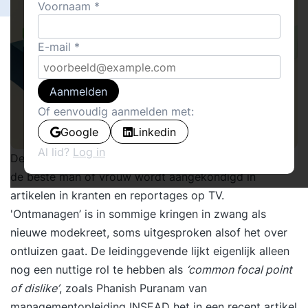
Voornaam
E-mail
Aanmelden
Of eenvoudig aanmelden met:
Google
Linkedin
Al lid?
Log in
De manager staat er niet al te best op. Het einde van
de beste man of vrouw wordt aangekondigd in
artikelen in kranten en
reportages op TV
.
'Ontmanagen’ is in sommige kringen in zwang als
nieuwe modekreet, soms uitgesproken alsof het over
ontluizen gaat. De leidinggevende lijkt eigenlijk alleen
nog een nuttige rol te hebben als
‘common focal point
of dislike’
, zoals Phanish Puranam van
managementopleiding INSEAD het in een
recent artikel