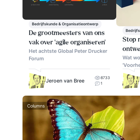
Bedrijfskunde & Organisatieontwerp
Bedrijf
De grootmeesters van ons
Stop 
vak over 'agile organiseren'
ontwe
Het achtste Global Peter Drucker
Wat wo
Forum
'Voorh
8733
Jeroen van Bree
1
Columns