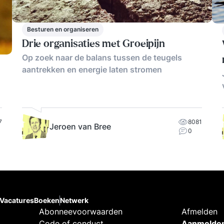
Besturen en organiseren
Drie organisaties met Groeipijn
Op zoek naar de balans tussen de teugels
aantrekken en energie laten stromen
7
8081
Jeroen van Bree
0
Vacatures
Boeken
Netwerk
Abonneevoorwaarden
Afmelden
Code of conduct
Aanmelden