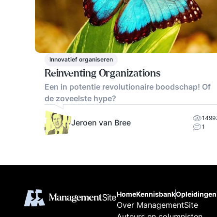
Innovatief organiseren
Reinventing Organizations
Een in potentie revolutionaire boodschap! Of
de zoveelste hype?
1499
Jeroen van Bree
1
Home
Kennisbank
Opleidingen
Over ManagementSite
Auteurs en columnisten