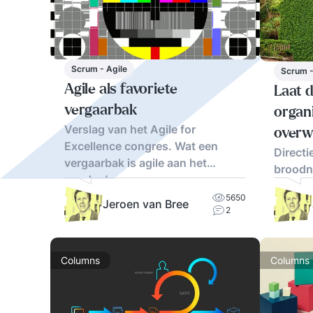
Scrum - Agile
Scrum -
Agile als favoriete
Laat 
vergaarbak
organi
Verslag van het Agile for
overw
Excellence congres. Wat een
Directi
vergaarbak is agile aan het
broodn
worden!
5650
Jeroen van Bree
2
Columns
Columns