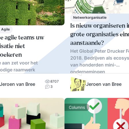
Netwerkorganisatie
Is nieuw organiseren i
 Agile
grote organisaties eind
de agile teams uw
aanstaande?
satie niet
Het Global Peter Drucker 
oekeren
2018. Bedrijven als ecos
e aan zet voor het
van honderden mini-
odige raamwerk
ondernemingen
8707
Jeroen van Bree
Jeroen van Bree
3
Columns