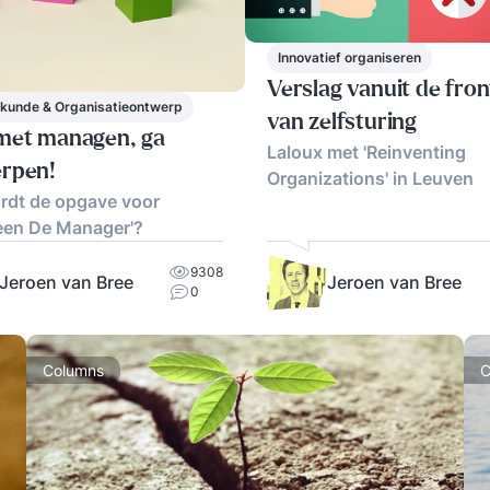
Innovatief organiseren
Verslag vanuit de front
skunde & Organisatieontwerp
van zelfsturing
met managen, ga
Laloux met 'Reinventing
rpen!
Organizations' in Leuven
rdt de opgave voor
een De Manager'?
9308
Jeroen van Bree
Jeroen van Bree
0
Columns
C