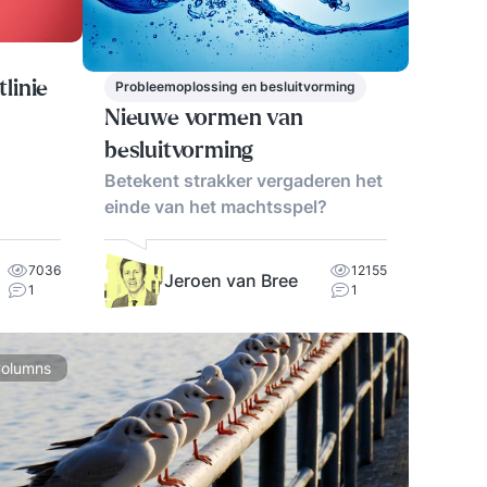
Probleemoplossing en besluitvorming
linie
Nieuwe vormen van
besluitvorming
Betekent strakker vergaderen het
einde van het machtsspel?
7036
12155
Jeroen van Bree
1
1
olumns