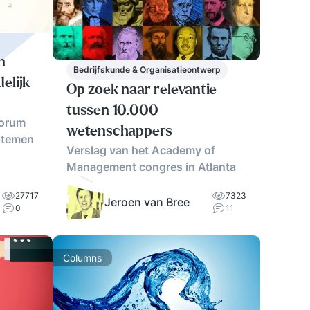
n
Bedrijfskunde & Organisatieontwerp
elijk
Op zoek naar relevantie
tussen 10.000
Forum
wetenschappers
ystemen
Verslag van het Academy of
Management congres in Atlanta
27717
7323
Jeroen van Bree
0
11
Columns