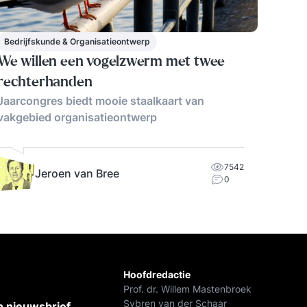
Bedrijfskunde & Organisatieontwerp
We willen een vogelzwerm met twee
rechterhanden
Jaarcongres biedt mooie staalkaart van
vakgebied organisatieontwerp
7542
Jeroen van Bree
0
Hoofdredactie
Prof. dr. Willem Mastenbroek
Sybren van der Schaar
 nieuwsbrief