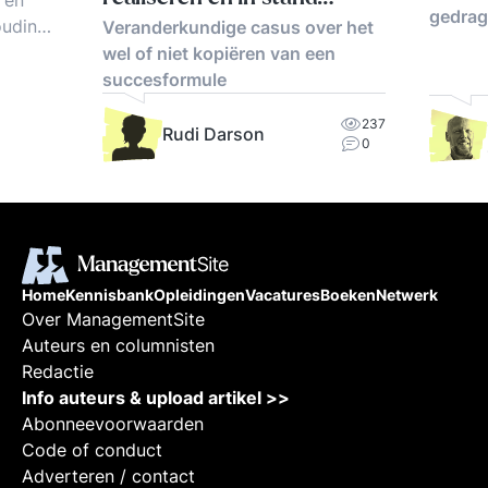
 en
gedrag
ouding
Veranderkundige casus over het
houden
ijn
wel of niet kopiëren van een
om,
succesformule
egels.
237
ermee
Rudi Darson
0
Home
Kennisbank
Opleidingen
Vacatures
Boeken
Netwerk
Over ManagementSite
Auteurs en columnisten
Redactie
Info auteurs & upload artikel >>
Abonneevoorwaarden
Code of conduct
Adverteren / contact