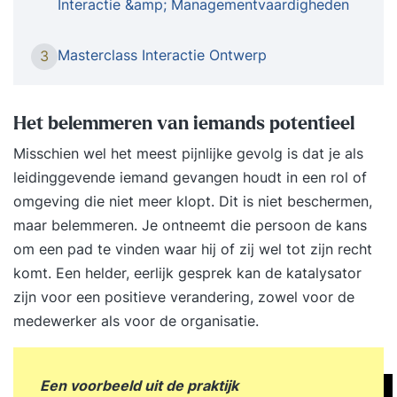
Interactie &amp; Managementvaardigheden
anderen en welke patronen jouw communicatie
beïnvloeden. Je leert hoe je duidelijk je grenzen
Masterclass Interactie Ontwerp
3
aangeeft zonder weerstand op te roepen, hoe je
oprechte verbinding maakt in gesprekken en hoe
je met overtuigingskracht je boodschap
Het belemmeren van iemands potentieel
overbrengt. Of het nu gaat om een lastige
Misschien wel het meest pijnlijke gevolg is dat je als
onderhandeling, een gesprek met je
leidinggevende iemand gevangen houdt in een rol of
leidinggevende of een spontaan overleg: na deze
omgeving die niet meer klopt. Dit is niet beschermen,
training communiceer je met meer rust,
maar belemmeren. Je ontneemt die persoon de kans
zelfvertrouwen en effectiviteit. De training
om een pad te vinden waar hij of zij wel tot zijn recht
Persoonlijke Communicatie en Interactie is de
komt. Een helder, eerlijk gesprek kan de katalysator
doorontwikkeling van de KIG – een training die
zijn voor een positieve verandering, zowel voor de
zich al sinds 1985 bewijst als een van de best
medewerker als voor de organisatie.
gewaardeerde en meest effectieve
communicatietrainingen van Nederland. In
Persoonlijke Communicatie en Interactie staat de
Een voorbeeld uit de praktijk