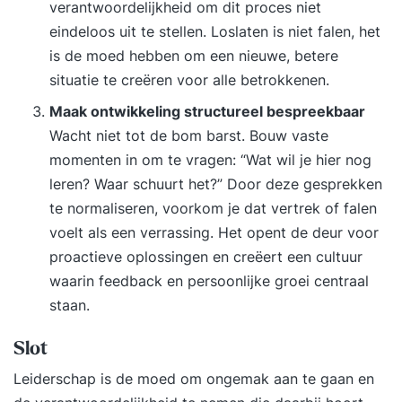
verantwoordelijkheid om dit proces niet
uitwisseling en praktijkoefeningen in een groep
eindeloos uit te stellen. Loslaten is niet falen, het
van maximaal 12 deelnemers. In
is de moed hebben om een nieuwe, betere
communicatieoefeningen met andere
situatie te creëren voor alle betrokkenen.
groepsleden ervaar je het effect van
Maak ontwikkeling structureel bespreekbaar
verschillende gesprekstechnieken en sociale
Wacht niet tot de bom barst. Bouw vaste
vaardigheden. In module 2 is er een
momenten in om te vragen: “Wat wil je hier nog
boksworskhop en in de laatste module oefen je
leren? Waar schuurt het?” Door deze gesprekken
met acteurs aan de hand van jouw casuïstiek op
te normaliseren, voorkom je dat vertrek of falen
nieuw gedrag. Module 1: Ik en mijn
voelt als een verrassing. Het opent de deur voor
communicatie De eerste module gaat in op de
proactieve oplossingen en creëert een cultuur
basis van communicatie en interactie. Je leert dat
waarin feedback en persoonlijke groei centraal
waarnemen vier niveaus heeft en oefent met een
staan.
model dat richting geeft aan hoe je
communiceert. Gesprekstechniek is ook
Slot
onderdeel van deze module. - Inzicht in de basis
Leiderschap is de moed om ongemak aan te gaan en
van communicatie en interactie (4 niveaus: