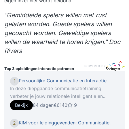
eigen inzet niet wordt beloond.
"Gemiddelde spelers willen met rust
gelaten worden. Goede spelers willen
gecoacht worden. Geweldige spelers
willen de waarheid te horen krijgen." Doc
Rivers
POWERED BY
Top 3 opleidingen
interactie patronen
Persoonlijke Communicatie en Interactie
1
In deze diepgaande communicatietraining
verbeter je jouw relationele intelligentie en
vergroot je jouw zelfvertrouwen en je
Bekijk
84 dagen
€6140
9
persoonlijke effectiviteit voor de rest van je
leven. In de training Persoonlijke Communicatie
KIM voor leidinggevenden: Communicatie,
2
en Interactie ontdek je hoe jij overkomt op