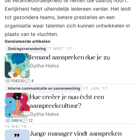
de verantwoordelijkheid te nemen die daarbij hoort.
mentaal, fysiek, emotioneel en
Eerlijkheid helpt uiteindelijk iedereen verder. Het leidt
energetisch/spiritueel, zender & ontvanger,
tot gezondere teams, betere prestaties en een
interpretatie). - Je ontdekt hoe je overkomt op
organisatie waar talenten zich kunnen ontwikkelen in
anderen en hoe je communiceert. - Je ziet
plaats van te vluchten.
verschil tussen je eigen aandeel en dat van de
Gerelateerde artikelen
ander. Module 2: Ik en jij in communicatie In
Gedragsverandering
7 MRT.‘17
module twee duik je dieper in je eigen patronen
Iemand aanspreken doe je zo
en leer je hoe dit jouw effectiviteit in gesprekken
Gytha Heins
kan vergroten. We besteden aandacht aan het
stellen van vragen, feedback geven en ontvangen
108330
4
en het omgaan met lastige situaties. - Je gaat je
Interne communicatie en samenwerking
17 JAN.‘17
eigen patronen en de functie daarvan verder
Hoe creëer je nou écht een
ontdekken. - Je ontdekt hoe jij grenzen stelt in
aanspreekcultuur?
een boksworkshop. - Je oefent met diverse
Gytha Heins
interactievormen: vragen stellen, ondertitelen,
39914
12
15 MEI‘16
samenvatten, jezelf uitspreken, feedback geven
Jonge manager vindt aanspreken
en vragen. Module 3: Ik in mijn context In