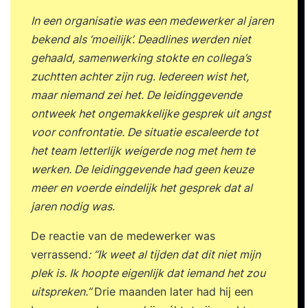
essentie van communicatie centraal. Tijdens de
In een organisatie was een medewerker al jaren
training ga je terug naar de basis: écht contact
bekend als ‘moeilijk’. Deadlines werden niet
maken en helder communiceren, ondanks de ruis
gehaald, samenwerking stokte en collega’s
en snelheid van onze moderne werkcontext. Wil
zuchtten achter zijn rug. Iedereen wist het,
jij je meer uit durven spreken tijdens meetings?
maar niemand zei het. De leidinggevende
Minder vanuit aannames spreken? Wil jij meer
ontweek het ongemakkelijke gesprek uit angst
nieuwsgierig en minder oplossingsgericht
voor confrontatie. De situatie escaleerde tot
luisteren? Moeiteloos ‘nee’ kunnen zeggen?
het team letterlijk weigerde nog met hem te
Goede gesprekstechnieken en effectieve
werken. De leidinggevende had geen keuze
interactie zijn onmisbaar geworden, zeker nu we
meer en voerde eindelijk het gesprek dat al
voortdurend schakelen tussen online meetings, e-
jaren nodig was.
mails en berichten. In deze training leer je je
bewust te worden van jouw eigen communicatie,
De reactie van de medewerker was
ontdek je wat je belemmert én wat je helpt om je
verrassend
: “Ik weet al tijden dat dit niet mijn
boodschap authentiek over te brengen. Dit
plek is. Ik hoopte eigenlijk dat iemand het zou
gaat dieper dan een standaard cursus
uitspreken.”
Drie maanden later had hij een
gesprekstechnieken: dankzij interactieve