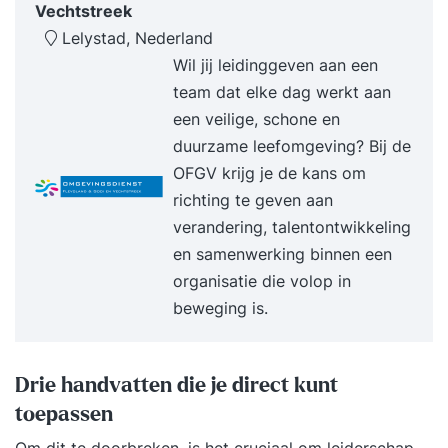
Vechtstreek
Door praktische technieken te combineren met
Lelystad, Nederland
diepgaand zelfinzicht leer je hoe je op een
Wil jij leidinggeven aan een
natuurlijke en krachtige manier contact maakt
team dat elke dag werkt aan
met anderen. Dit zorgt niet alleen voor
een veilige, schone en
effectievere communicatie, maar ook voor meer
duurzame leefomgeving? Bij de
rust, minder misverstanden en een sterkere
OFGV krijg je de kans om
verbinding met je omgeving. Wat heb je aan
richting te geven aan
deze training? Je verbetert je communicatie- en
verandering, talentontwikkeling
gespreksvaardigheden en persoonlijke
en samenwerking binnen een
effectiviteit op een duurzame manier. Daar heb je
organisatie die volop in
zelf veel aan, maar je organisatie en omgeving
beweging is.
profiteren mee. Hieronder vind je voorbeelden
van wat de training bij je teweegbrengt: - Je
krijgt grip op je communicatie en spreekt je
Drie handvatten die je direct kunt
gemakkelijker uit, zelfs in lastige situaties. - Je
toepassen
overtuigingskracht groeit en je leert effectiever
Om dit te doorbreken, is het cruciaal om leiderschap