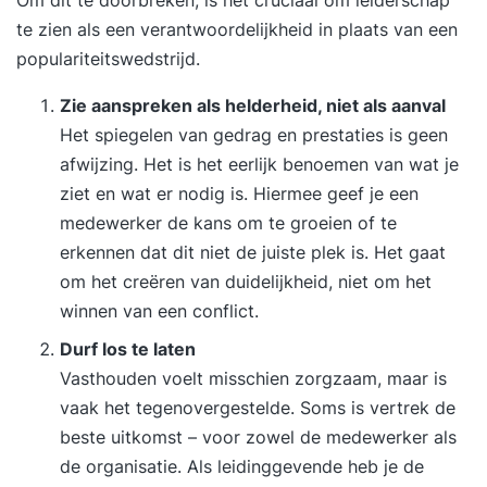
je grenzen aan te geven. - Je bespaart tijd en
te zien als een verantwoordelijkheid in plaats van een
energie door moeiteloos en doelgericht te
populariteitswedstrijd.
communiceren. - Je leert omgaan met
weerstand en spanning in gesprekken. - Je voelt
Zie aanspreken als helderheid, niet als aanval
je zekerder in je professionele interacties en
Het spiegelen van gedrag en prestaties is geen
maakt meer impact binnen je organisatie. Tijdens
afwijzing. Het is het eerlijk benoemen van wat je
trainingen van vanHarte&Lingsma ligt de focus
ziet en wat er nodig is. Hiermee geef je een
altijd op het hier en nu. Wat jij tijdens de training
medewerker de kans om te groeien of te
laat zien, vormt de basis voor je groei. Onze
erkennen dat dit niet de juiste plek is. Het gaat
trainers stellen zich kwetsbaar op, spiegelen jouw
om het creëren van duidelijkheid, niet om het
gedrag en dagen je uit om dieper te kijken naar
winnen van een conflict.
wat er écht speelt. Voorbij jouw professionaliteit,
Durf los te laten
naar wie jij bent als mens: emotioneel, cognitief,
Vasthouden voelt misschien zorgzaam, maar is
fysiek, en op het gebied van zingeving. Dat
vaak het tegenovergestelde. Soms is vertrek de
maakt de gedragsverandering die je met deze
beste uitkomst – voor zowel de medewerker als
training bereikt écht duurzaam. De training
de organisatie. Als leidinggevende heb je de
omvat een mix van theorie, informatie-