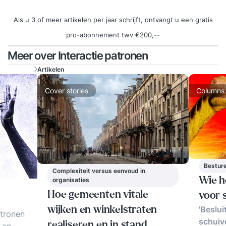
Als u 3 of meer artikelen per jaar schrijft, ontvangt u een gratis
pro-abonnement twv €200,--
Meer over Interactie patronen
Artikelen
Cover stories
Columns
Besture
Complexiteit versus eenvoud in
Wie h
organisaties
Hoe gemeenten vitale
voor 
'Beslui
wijken en winkelstraten
atronen
schuive
realiseren en in stand