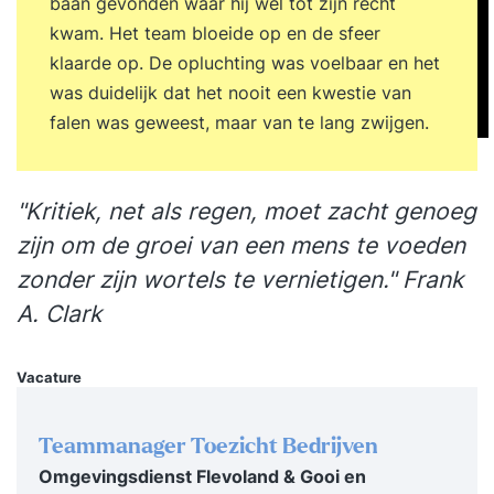
baan gevonden waar hij wél tot zijn recht
oefeningen en reflectie krijg je zicht op je
kwam. Het team bloeide op en de sfeer
patronen en leer je praktische
klaarde op. De opluchting was voelbaar en het
communicatievaardigheden, die je direct kunt
was duidelijk dat het nooit een kwestie van
toepassen. Denk hierbij aan effectief vragen
falen was geweest, maar van te lang zwijgen.
stellen, actief luisteren, duidelijk begrenzen en
overtuigend communiceren. Door diepgaande
inzichten te combineren met praktische
"Kritiek, net als regen, moet zacht genoeg
oefeningen, boek je niet alleen direct resultaat in
zijn om de groei van een mens te voeden
je werk, maar ervaar je ook meer rust en
zonder zijn wortels te vernietigen." Frank
zelfvertrouwen in je communicatie. Deze training
A. Clark
is voor jou als je effectiever en authentieker wil
leren communiceren. Je wil meer inzicht krijgen in
je persoonlijke communicatiepatronen en
Vacature
ontdekken hoe je helder en overtuigend kunt
communiceren zonder jezelf te forceren of juist
Teammanager Toezicht Bedrijven
te veel terug te trekken. Tijdens de training stel jij
Omgevingsdienst Flevoland & Gooi en
je open op en kies je om in de spiegel te kijken.