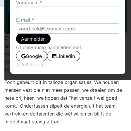
Voornaam
E-mail
Er is één ongemakkelijke waarheid waar veel
Aanmelden
leidinggevenden liever omheen lopen: als je een
Of eenvoudig aanmelden met:
medewerker niet aanspreekt, ben jíj
Google
Linkedin
medeverantwoordelijk voor het probleem dat blijft
Al lid?
Log in
bestaan.
Toch gebeurt dit in talloze organisaties. We houden
mensen vast die niet meer passen, we draaien om de
hete brij heen, we hopen dat “het vanzelf wel goed
komt.” Ondertussen sijpelt de energie uit het team,
vertrekken de talenten die wél willen en blijft de
middelmaat stevig zitten.