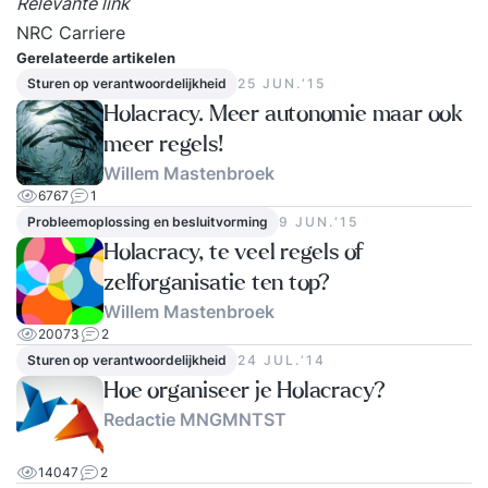
Relevante link
NRC Carriere
Gerelateerde artikelen
Sturen op verantwoordelijkheid
25 JUN.‘15
Holacracy. Meer autonomie maar ook
meer regels!
Willem Mastenbroek
6767
1
Probleemoplossing en besluitvorming
9 JUN.‘15
Holacracy, te veel regels of
zelforganisatie ten top?
Willem Mastenbroek
20073
2
Sturen op verantwoordelijkheid
24 JUL.‘14
Hoe organiseer je Holacracy?
Redactie MNGMNTST
14047
2