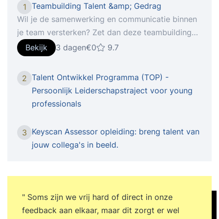
Teambuilding Talent &amp; Gedrag
1
Wil je de samenwerking en communicatie binnen
je team versterken? Zet dan deze teambuilding
in. Op een laagdrempelige en positieve wijze
Bekijk
3 dagen
€0
9.7
krijgen de deelnemers inzicht in hun eigen
gedrag- en communicatiestijl en leren ze dat van
Talent Ontwikkel Programma (TOP) -
2
een ander herkennen. Hierdoor kunnen ze
Persoonlijk Leiderschapstraject voor young
effectiever communiceren. Daarbij leren de
professionals
deelnemers hun eigen talenten en die van hun
teamleden kennen. Zodat ze weten wie ze het
Keyscan Assessor opleiding: breng talent van
3
beste in kunnen zetten op bepaalde
jouw collega's in beeld.
werkzaamheden. Dit is de basis voor een
topteam! Wat levert deze teambuilding op? Meer
Zelfinzicht Feedback geven en ontvangen Betere
Samenwerking Effectievere communicatie
" Soms zijn we vrij hard of direct in onze
Talenten inzetten op de juiste plaats Inhoud
feedback aan elkaar, maar dit zorgt er wel
trainingDe training bestaat uit de volgende