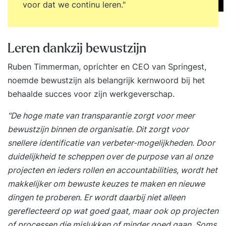
voor dat we continu leren."
onderdelen: Eigenschappen Deelnemers starten
met het uitkiezen van gedragseigenschappen die
bij zichzelf of de anderen passen. Deze
Leren dankzij bewustzijn
eigenschappen staan op speelkaarten. Feedback
Plenair bespreken we welke speelkaarten we
Ruben Timmerman
, oprichter en CEO van Springest,
voor onszelf en de ander hebben gekozen. Men
noemde bewustzijn als belangrijk kernwoord bij het
geeft elkaar op een positieve manier feedback.
behaalde succes voor zijn werkgeverschap.
Vooraf geven we aan op welke manier je
"De hoge mate van transparantie zorgt voor meer
positieve feedback kan geven. Gedragsprofiel Op
bewustzijn binnen de organisatie. Dit zorgt voor
basis van de uitkomsten stellen we een
snellere identificatie van verbeter-mogelijkheden. Door
gedragsprofiel op. Hierdoor leren de deelnemers
duidelijkheid te scheppen over de purpose van al onze
hun eigen en elkaars voorkeursgedrag kennen,
projecten en ieders
rollen en accountabilities
, wordt het
welke communicatiestijlen zij gebruiken en hoe je
makkelijker om bewuste keuzes te maken en nieuwe
hier het beste mee om kunt gaan. Talenten Met
dingen te proberen. Er wordt daarbij niet alleen
behulp van een beslisboom stellen we vast welke
gereflecteerd op wat goed gaat, maar ook op projecten
talenten er in het team aanwezig zijn. Hiermee
of processen die mislukken of minder goed gaan. Soms