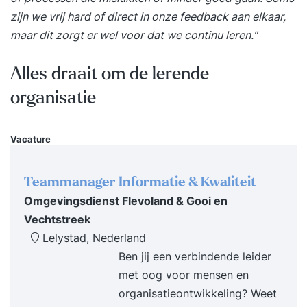
krijgen deelnemers inzicht in welke taken en
zijn we vrij hard of direct in onze feedback aan elkaar,
werkzaamheden het beste passen bij de
maar dit zorgt er wel voor dat we continu leren."
individuele medewerkers. De uitkomsten worden
vastgelegd in een totaaloverzicht per team,
Alles draait om de lerende
zodat we visueel hebben wie welk gedrag
organisatie
vertoont en voor welke werkzaamheden zij het
beste ingezet kunnen worden.
Vacature
Teammanager Informatie & Kwaliteit
Omgevingsdienst Flevoland & Gooi en
Vechtstreek
Lelystad, Nederland
Ben jij een verbindende leider
met oog voor mensen en
organisatieontwikkeling? Weet