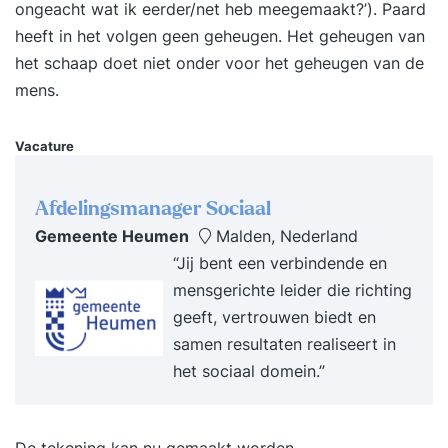
ongeacht wat ik eerder/net heb meegemaakt?’). Paard
op het werk als in je privéleven, om oude bagage
heeft in het volgen geen geheugen. Het geheugen van
los te laten en nieuwe doelen te
het schaap doet niet onder voor het geheugen van de
stellen.Toonaangevende methodiekenDe Duik is
mens.
een dynamische training persoonlijke
ontwikkeling met veel variatie. Niet alleen kennis
Vacature
en begrip, maar vooral de diepgaande directe
ervaring zorgen voor zelfinzicht en verandering.
Afdelingsmanager Sociaal
Er wordt gebruik gemaakt van de meest
Gemeente Heumen
Malden, Nederland
toonaangevende methoden zoals o.a.:
“Jij bent een verbindende en
mindfulness, lichaamswerk, familieopstellingen,
mensgerichte leider die richting
ontspanningstechnieken en counselingtechnieken.
geeft, vertrouwen biedt en
Het proces wordt begeleid door Joost Harends
samen resultaten realiseert in
samen met een co-trainer in een respectvolle,
het sociaal domein.”
veilige en open sfeer.Wat levert de training je
op? Meer zelfinzicht Zelfvertrouwen en
levensvreugde Beter en vrijer functioneren