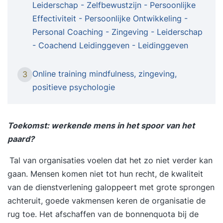
Leiderschap - Zelfbewustzijn - Persoonlijke
persoonlijke ontwikkeling. TRAINING DE DUIK |
Effectiviteit - Persoonlijke Ontwikkeling -
5-daagse training voor persoonlijke ontwikkeling
Personal Coaching - Zingeving - Leiderschap
en groei.LAAT OUDE BALLST LOS, INNERLIJKE
- Coachend Leidinggeven - Leidinggeven
RUST, ZELFVERTROUWEN, KRACHT, PASSIE EN
ZINGEVING Als je verlangt naar meer diepgang
Online training mindfulness, zingeving,
3
en kwaliteit in je leven, als dingen niet gaan zoals
positieve psychologie
je wilt, als je je potentieel volledig wilt benutten,
zelfverzekerder wilt zijn of meer evenwicht
zoekt, dan is Training de Duik iets voor jou.Je
Toekomst: werkende mens in het spoor van het
werkelijke drijfveren boven water Training de
paard?
Duik is erop gericht om jou beter zicht te bieden
Tal van organisaties voelen dat het zo niet verder kan
op wat je werkelijke drijfveren zijn. Om helder te
gaan. Mensen komen niet tot hun recht, de kwaliteit
krijgen wat je echt wilt in het leven, te ervaren
van de dienstverlening galoppeert met grote sprongen
wat belangrijk is voor jou. Je zult je eigen kracht
achteruit, goede vakmensen keren de organisatie de
en potentieel ontdekken om je leven op jouw
rug toe. Het afschaffen van de bonnenquota bij de
manier vorm te geven en authentiek, autonoom