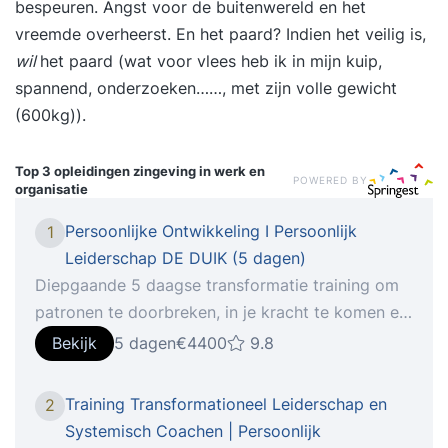
bespeuren. Angst voor de buitenwereld en het
vreemde overheerst. En het paard? Indien het veilig is,
wil
het paard (wat voor vlees heb ik in mijn kuip,
spannend, onderzoeken……, met zijn volle gewicht
(600kg)).
Top 3 opleidingen
zingeving in werk en
POWERED BY
organisatie
Persoonlijke Ontwikkeling I Persoonlijk
1
Leiderschap DE DUIK (5 dagen)
Diepgaande 5 daagse transformatie training om
patronen te doorbreken, in je kracht te komen en
je potentieel volledig te benutten. Een
Bekijk
5 dagen
€4400
9.8
levensveranderende ervaring voor velen. Meer
dan 15 jaar bewezen. Leer tijdens deze 5-daagse
Training Transformationeel Leiderschap en
2
training om inzicht te krijgen in wat jouw
Systemisch Coachen | Persoonlijk
werkelijke drijfveren zijn en werk aan je