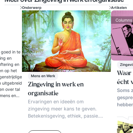
dromen. Mijn vooraf gestelde doelen waren op
Onderwerp
Artikelen
de laatste dag zo onwerkelijk en onbelangrijk.
Columns
Mijn echte 'doel' is helder binnengekomen. Deze
training is de start van de rest van mijn leven. Ik
ga vanaf nu met vertrouwen mijn nieuwe leven
LEVEN. Dank aan Joost, Brechtje, Sandra en de
 goed in te
rest van de groep die ik in mijn hart heb gesloten.
ling en
Wat een warm bad. Onvergetelijk!'' Louise
uftering en
Zingevi
en op het
Waar 
Mens en Werk
genstrijdige
écht 
 uitgebreid
Zingeving in werk en
en over tal
Soms z
organisatie
 mens en
gespre
Ervaringen en ideeën om
hebbe
zingeving meer kans te geven.
Betekenisgeving, ethiek, passie.
Zinvol werk. Duurzaamheid. Hoe
aanpakken? Voorbeelden, tips &