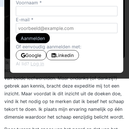
Voornaam
E-mail
Aanmelden
Of eenvoudig aanmelden met:
Google
Linkedin
Ik heb me begeven in de wereld van de paarden en
Al lid?
Log in
schapen. Ik wist en weet weinig van beide dieren en
van beide leefwerelden. Maar ondanks (of dankzij?)
gebrek aan kennis, bracht deze expeditie mij tot een
inzicht. Maar voordat ik dit inzicht uit de doeken doe,
vind ik het nodig op te merken dat ik besef het schaap
tekort te doen. Ik plaats mijn ervaring namelijk op één
dimensie waardoor het schaap eenzijdig belicht wordt.