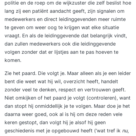
politie en de roep om de wijkzuster die zelf beslist hoe
en vrij te leven.Ervaringsgerichte aanpak De Duik
lang zij een patiënt aandacht geeft, zijn signalen om
is ontwikkeld in 2008 op basis van tientallen
medewerkers en direct leidinggevenden meer ruimte
jaren ervaring en ontwikkeling op het gebied van
te geven om weer oog te krijgen wat elke situatie
persoonlijke ontwikkeling, coaching en
vraagt. En als de leidinggevende dat belangrijk vindt,
training. Het biedt een ervaringsgerichte aanpak
dan zullen medewerkers ook die leidinggevende
waardoor je de aangeboden kennis direct kunt
volgen zonder dat er lijstjes aan te pas hoeven te
toepassen, wat vaak leidt tot blijvende resultaten
komen.
in werk, relaties, gezondheid en meer.Kleine
groep, 5-daagse trainingDe training duurt 5
Zie het paard. Die volgt je. Maar alleen als je een leider
dagen en vindt plaats op een mooie en rustige
bent die weet wat hij wil, overzicht heeft, handelt
locatie in Nederland met slechts 6 tot 10
zonder veel te denken, respect en vertrouwen geeft.
deelnemers. Je gaat met diepgaande gerichte
Niet omkijken of het paard je volgt (controleren), want
oefeningen je eigen onderzoek aan. Je krijgt
dan stopt hij onmiddellijk je te volgen. Maar doe je het
krachtige en effectieve instrumenten aangereikt
daarna weer goed, ook al is hij om deze reden vele
om je belemmeringen de baas te kunnen en je
keren gestopt, dan volgt hij je alsof hij geen
leven op eigen wijze vorm te geven. De
geschiedenis met je opgebouwd heeft (‘wat tref ik
nu
,
aangereikte tools zijn overal toepasbaar, zowel