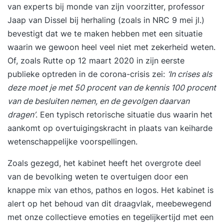
van experts bij monde van zijn voorzitter, professor
dat mensen écht luisteren. Presenteren wordt
Jaap van Dissel bij herhaling (zoals in NRC 9 mei jl.)
leuk (ja, echt)! Presentatietraining met veel
bevestigt dat we te maken hebben met een situatie
persoonlijke aandacht Deze training is praktisch,
waarin we gewoon heel veel niet met zekerheid weten.
interactief en direct toepasbaar. Je werkt aan je
Of, zoals Rutte op 12 maart 2020 in zijn eerste
eigen casus en krijgt veel persoonlijke feedback.
publieke optreden in de corona-crisis zei:
‘In crises als
De groep is klein (max. 6 deelnemers), zodat je
deze moet je met 50 procent van de kennis 100 procent
volop kunt oefenen. Geen droge theorie, maar
van de besluiten nemen, en de gevolgen daarvan
échte verhalen die je presentaties
dragen’
. Een typisch retorische situatie dus waarin het
transformeren.Aan het eind van de dag ga je naar
aankomt op overtuigingskracht in plaats van keiharde
huis met een krachtige presentatie die je meteen
wetenschappelijke voorspellingen.
kunt gebruiken. Klaar om impact te maken met je
verhaal? "Vanaf de eerste minuut weet Erik
Zoals gezegd, het kabinet heeft het overgrote deel
tijdens de cursus presenteren je aandacht vast te
van de bevolking weten te overtuigen door een
houden. Zijn verhalen roepen veel herkenning op.
knappe mix van ethos, pathos en logos. Het kabinet is
De tips zijn duidelijk. Hier kan ik wel wat mee.
alert op het behoud van dit draagvlak, meebewegend
Mijn hoofd tolt alweer van de ideeën. Absolute
met onze collectieve emoties en tegelijkertijd met een
aanrader!" -- Nicole Gout, Nationale-