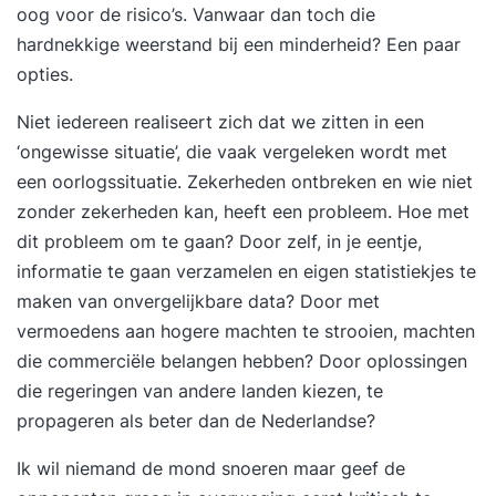
oog voor de risico’s. Vanwaar dan toch die
Nederlanden Inhoud van de training Je zie
hardnekkige weerstand bij een minderheid? Een paar
voorbeelden, past gemakkelijk de storytelling- en
opties.
presentatietheorie toe in kleine opdrachten en
werkt daarbij aan een eigen casus. Aan bod komt
Niet iedereen realiseert zich dat we zitten in een
ondermeer: Wat is storytelling en waarom werkt
‘ongewisse situatie’, die vaak vergeleken wordt met
het zo goed? Overtuigend presenteren: begin bij
een oorlogssituatie. Zekerheden ontbreken en wie niet
het begin Op zoek naar een goed verhaal om je
zonder zekerheden kan, heeft een probleem. Hoe met
boodschap over te brengen Hoe maak je het
dit probleem om te gaan? Door zelf, in je eentje,
Betoverend, Overtuigend en Onvergetelijk? Het
informatie te gaan verzamelen en eigen statistiekjes te
verhaal slim integreren je presentatie Boeiend
maken van onvergelijkbare data? Door met
vertellen Heel veel experimenteren en oefenen!
vermoedens aan hogere machten te strooien, machten
Je krijgt feedback van de groep en van mij: hoe
die commerciële belangen hebben? Door oplossingen
ervaren we het, welke boodschap horen we, wat
die regeringen van andere landen kiezen, te
is goed, wat kan beter? We kijken naar je
propageren als beter dan de Nederlandse?
lichaamstaal, stemgebruik, gebaren, in- en uit het
Ik wil niemand de mond snoeren maar geef de
verhaal stappen, interactie met je publiek, etc.