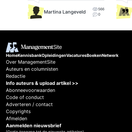
566
Martina Langeveld
0
Home
Kennisbank
Opleidingen
Vacatures
Boeken
Netwerk
Over ManagementSite
Auteurs en columnisten
Redactie
Info auteurs & upload artikel >>
Abonneevoorwaarden
Code of conduct
Adverteren / contact
Copyrights
Afmelden
Aanmelden nieuwsbrief
(Gratis toegang tot de nieuwste artikelen)