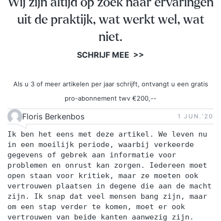
Wij zijn altijd op zoek naar ervaringen
bedrijven en geef presentaties en trainingen bij
bedrijven en op congressen. Dit krijg je allemaal
uit de praktijk, wat werkt wel, wat
Training in kleine groep (max. 6 deelnemers) met
niet.
persoonlijke aandacht Het boek Storytelling voor
SCHRIJF MEE >>
managers om thuis verder te leren Gratis
persoonlijke coaching na afloop bij een verhaal
naar keuze Certificaat van deelname Koffie, thee,
Als u 3 of meer artikelen per jaar schrijft, ontvangt u een gratis
snacks en fruit gedurende de dag
pro-abonnement twv €200,--
Floris Berkenbos
1 JUN.‘20
Ik ben het eens met deze artikel. We leven nu
in een moeilijk periode, waarbij verkeerde
gegevens of gebrek aan informatie voor
problemen en onrust kan zorgen. Iedereen moet
open staan voor kritiek, maar ze moeten ook
vertrouwen plaatsen in degene die aan de macht
zijn. Ik snap dat veel mensen bang zijn, maar
om een stap verder te komen, moet er ook
vertrouwen van beide kanten aanwezig zijn.