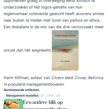
opponenten graag in overweging eerst kritisch te
Maar bovenal hoe ben je ECHT en overtuigend. Ik
onderzoeken of het logos-gehalte van hun
help je uit die stijve 'presentatiemodus' te
tegenverhaal voldoende gewicht heeft alvorens ermee
stappen, zodat je authentiek presenteert. Deze
naar buiten te treden met inzet van pathos en ethos.
gerichte persoonlijke feedback verandert je
Een disbalans in de mix van die drie veroorzaakt meer
ingesleten presentatiestijl: je zult merken dat
mensen ineens écht naar je luisteren!
Experimenteren, proberen, oefenen De hele
training is een mengelmoes van theorie,
onrust dan het wegneemt.
voorbeelden zien en horen, je verhaal bijschaven,
zelf uitproberen en veel oefenen. Je werkt aan
een eigen presentatie die je ooit gaf, of
binnenkort zult geven. Bij de oefeningen krijg je
Harm Klifman, auteur van
Cicero leest Covey.
Retorica
soms de vraag om iets nog eens opnieuw te
in populaire managementboeken.
doen, maar dan anders. Bij jezelf en de andere
Gerelateerde artikelen
deelnemers gaan dan de ogen open en denk je:
Management modellen
31 JAN.‘20
'verdraaid, het werkt écht!' Wie is je trainer? Je
Een andere blik op
krijgt van mij eerlijke feedback—ook als die