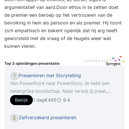
argumentatief van aard.Door ethos in te zetten doet
de premier een beroep op het vertrouwen van de
bevolking in hem als persoon en als premier. Hij toont
zich empathisch en bekent openlijk dat hij erg heeft
geworsteld met de vraag of de teugels weer wat
kunnen vieren.
POWERED BY
Top 3 opleidingen
presentatie
Presenteren met Storytelling
1
Van PowerPoint naar PowerStory Je hebt een
belangrijke boodschap. Maar terwijl jij praat,
dwalen blikken af. Je ziet mensen naar hun
Bekijk
1 dag
€495
9.4
telefoon grijpen. Weer een standaard
PowerPoint… zucht. Dat kan anders. Goede
Zelfverzekerd presenteren
2
sprekers vertellen verhalen. Ze nemen hun