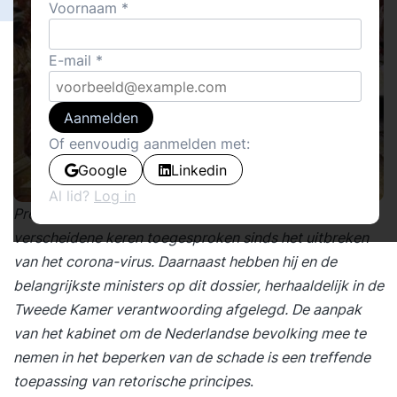
Voornaam
E-mail
Aanmelden
Of eenvoudig aanmelden met:
Google
Linkedin
Al lid?
Log in
Premier Rutte heeft ons, inwoners van Nederland, nu
verscheidene keren toegesproken sinds het uitbreken
van het corona-virus. Daarnaast hebben hij en de
belangrijkste ministers op dit dossier, herhaaldelijk in de
Tweede Kamer verantwoording afgelegd. De aanpak
van het kabinet om de Nederlandse bevolking mee te
nemen in het beperken van de schade is een treffende
toepassing van retorische principes
.