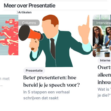
Meer over Presentatie
Artikelen
Columns
Intervie
Intern
Overt
Presentatie
allee
Beter presenteren: hoe
n met
inhou
bereid je je speech voor?
Wat is 
de
In 5 stappen een verhaal
je die?'
 Geen
schrijven dat raakt