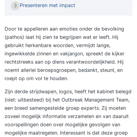
publiek mee, boeien van begin tot eind en zorgen
Presenteren met impact
3
dat de boodschap blijft hangen. Na deze training
kun jij dat ook. Transformeer je presentaties van
droge powerpoint naar een fascinerend verhaal.
Door te appelleren aan emoties onder de bevolking
In deze hands-on training leer je hoe je zelfs de
(pathos) laat hij zien te begrijpen wat er leeft. Hij
meest technische informatie omzet in boeiende
gebruikt herkenbare woorden, vermijdt lange,
verhalen die blijven hangen. Dit is de training
ingewikkelde zinnen en vakjargon, spreekt de kijker
voor jou als... Je regelmatig presenteert aan je
rechtstreeks aan op diens verantwoordelijkheid. Hij
team, klanten of management Je merkt dat
noemt allerlei beroepsgroepen, bedankt, steunt, en
mensen afhaken of je presentaties te langdradig
roept op om vol te houden.
vinden Bang bent dingen te vergeten of juist
Zijn derde strijdwapen, logos, heeft het kabinet belegd
teveel zaken erbij haalt Je boodschap niet altijd
(niet: uitbesteed) bij het Outbreak Management Team,
goed overkomt of blijft hangen Wat levert het je
een breed samengestelde groep experts. Zij moeten
op? Na deze training hangt je publiek aan je
zoveel mogelijk informatie verzamelen en van daaruit
lippen – zelfs aan het einde van een lange
voorspellingen doen over mogelijke gevolgen van
vergaderdag. Je spreekt met zelfvertrouwen,
mogelijke maatregelen. Interessant is dat deze groep
brengt je boodschap overtuigend over en merkt