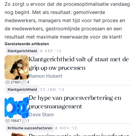
Zo zorgt u ervoor dat de procesoptimalisatie vandaag
doorbreken? Op welke wijze helpt de kunst van
nog begint. Met als resultaat: gemotiveerde
het omdenken jou bij het realiseren van je
medewerkers, managers met tijd voor het proces en
doelen? Hoe doorloop jij bij tegenslag of
de medewerkers, gestroomlijnde processen en een
verandering de fasen van ontkenning, weerstand
resultaat met maximale meerwaarde voor de klant!
en kansen zien naar proactiviteit? Wat zijn
Gerelateerde artikelen
vragen en/of klachten die jij krijgt van anderen en
Klantgerichtheid
9 SEP.‘13
hoe kun je die voorkomen door proactief
Klantgerichtheid valt of staat met de
handelen? Hoe kun je jouw invloed en
grip op uw processen
overtuigingskracht vergroten? Je maakt kennis
Ramon Hubert
met de zes beïnvloedingsstrategieën van Robert
27661
4
Cialdini. Hoe vertaal je jouw sterke punten in
Klantgerichtheid
25 JAN.‘13
voordelen voor jouw omgeving? Hoe kun je jouw
De hype van procesverbetering en
gunfactor vergroten? Hoe maak je het verschil
procesmanagement
met aansprekende resultaten? Verankering Na
Dave Stam
afloop van de training ontvang je een bericht met
16647
1
de meest belangrijke inzichten over het
Kritische succesfactoren
8 NOV.‘12