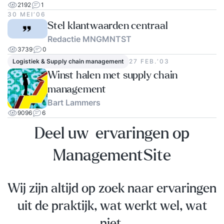
2192
1
30 MEI‘06
Stel klantwaarden centraal
Redactie MNGMNTST
3739
0
Logistiek & Supply chain management
27 FEB.‘03
Winst halen met supply chain
management
Bart Lammers
9096
6
Deel uw ervaringen op
ManagementSite
Wij zijn altijd op zoek naar ervaringen
uit de praktijk, wat werkt wel, wat
niet.