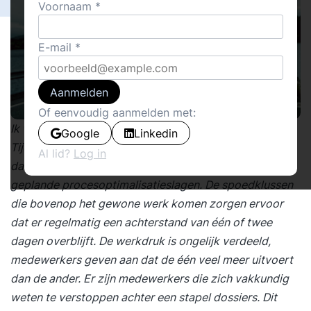
Voornaam
E-mail
Aanmelden
Of eenvoudig aanmelden met:
Ik was laatst bij een bedrijf dat strak georganiseerd is.
Google
Linkedin
Tijdens mijn rondgang vertellen de medewerkers mij
Al lid?
Log in
dat ze het veel te druk hebben om te starten met de
geplande procesoptimalisatieslagen. De spoedklussen
die bovenop het gewone werk komen zorgen ervoor
dat er regelmatig een achterstand van één of twee
dagen overblijft. De werkdruk is ongelijk verdeeld,
medewerkers geven aan dat de één veel meer uitvoert
dan de ander. Er zijn medewerkers die zich vakkundig
weten te verstoppen achter een stapel dossiers. Dit