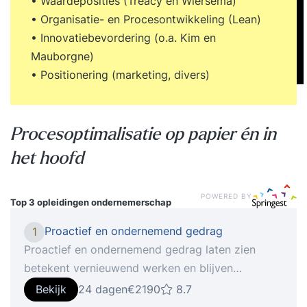
• Waardeposities (Treacy en Wiersema)
• Organisatie- en Procesontwikkeling (Lean)
• Innovatiebevordering (o.a. Kim en
Mauborgne)
• Positionering (marketing, divers)
Procesoptimalisatie op papier én in
het hoofd
POWERED BY
Top 3 opleidingen
ondernemerschap
Proactief en ondernemend gedrag
1
Proactief en ondernemend gedrag laten zien
betekent vernieuwend werken en blijven
investeren in jezelf. Iedereen levert toegevoegde
Bekijk
24 dagen
€2190
8.7
waarde met zijn of haar specifieke kwaliteiten.