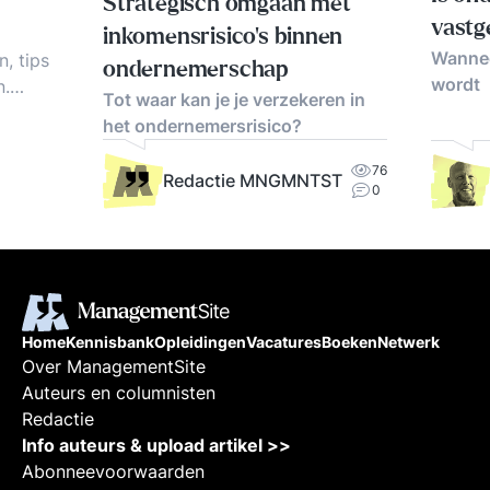
Strategisch omgaan met
vastg
inkomensrisico's binnen
Wannee
n, tips
ondernemerschap
wordt
n.
Tot waar kan je je verzekeren in
het ondernemersrisico?
ieve
76
Redactie MNGMNTST
0
Home
Kennisbank
Opleidingen
Vacatures
Boeken
Netwerk
Over ManagementSite
Auteurs en columnisten
Redactie
Info auteurs & upload artikel >>
Abonneevoorwaarden