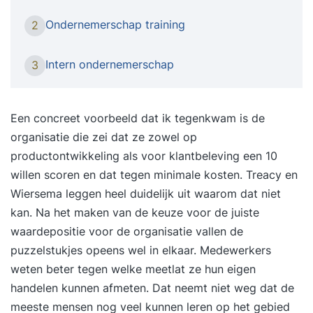
Toegevoegde waarde die gekoppeld is aan de
Ondernemerschap training
2
fase waarin de organisatie zich op dat moment
bevindt. Hoe je kansen kunt zien, benutten en op
Intern ondernemerschap
3
een proactieve manier waarde kunt creëren voor
jouw bedrijf en (toekomstige) werk- en
opdrachtgevers, leer je tijdens de
Een concreet voorbeeld dat ik tegenkwam is de
training Proactief en ondernemend gedrag.
organisatie die zei dat ze zowel op
Onderwerpen Tijdens de training komen onder
productontwikkeling als voor klantbeleving een 10
meer de volgende onderwerpen aan bod,
willen scoren en dat tegen minimale kosten. Treacy en
waardoor je ondernemerschap en initiatiefrijke
Wiersema leggen heel duidelijk uit waarom dat niet
handelen wordt vergroot: Welke vorm van
kan. Na het maken van de keuze voor de juiste
ondernemerschap past het beste bij jouw
waardepositie voor de organisatie vallen de
waarden en drijfveren? Wat is jouw gedragsstijl
puzzelstukjes opeens wel in elkaar. Medewerkers
en hoe kun je binnen die gedragsstijl proactief en
weten beter tegen welke meetlat ze hun eigen
ondernemend handelen? Op welke momenten
handelen kunnen afmeten. Dat neemt niet weg dat de
en/of in welke contexten wil je meer initiatief en
meeste mensen nog veel kunnen leren op het gebied