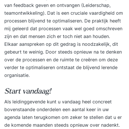
ondernemend gedrag vertonen? Wat zijn jouw
van feedback geven en ontvangen (Leiderschap,
resultaat-, activiteiten- en gedragsdoelstellingen
teamontwikkeling). Dat is een cruciale vaardigheid om
in die situaties? Hoe ziet jouw gedrag als
processen blijvend te optimaliseren. De praktijk heeft
succesfactor eruit? Passion - love. Waar hou ik
mij geleerd dat processen vaak wel goed omschreven
van? (drijfveren) Vision - create. Wat wil ik
zijn en dat mensen zich er toch niet aan houden.
creëren in de wereld? Mission - contribute. Wat
Elkaar aanspreken op dit gedrag is noodzakelijk, dit
wil ik bijdragen? Ambition - achieve. Wat wil ik
gebeurt te weinig. Door steeds opnieuw na te denken
bereiken? Role - become. Wat wil ik worden?
over de processen en de ruimte te creëren om deze
Welk gedrag wil je meer inzetten, welk gedrag
verder te optimaliseren ontstaat de blijvend lerende
minder, wat voor nieuw gedrag wil je tonen en
organisatie.
van welk gedrag wil je afscheid nemen om zo
meer kansen te zien, te benutten en waarde te
Start vandaag!
creëren? Welke personal branding vloeit voort uit
Als leidinggevende kunt u vandaag heel concreet
het voorgaande die aansluit bij jouw specifieke
bovenstaande onderdelen een aantal keer in uw
persoonlijke kwaliteit en kracht? Hoe blokkeer je
agenda laten terugkomen om zeker te stellen dat u er
jezelf waardoor je gewenst gedrag niet laat zien
de komende maanden steeds opnieuw over nadenkt.
en hoe kun je dat ineffectieve gedrag