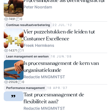
Procesinnovatie als overlevingsfactor
onderwerp Proactief en ondernemend
Peter Noordam
gedrag. Daarnaast verto
7491
0
Continue resultaatverbetering
22 JUL.‘12
Vier puzzelstukken die leiden tot
Customer Excellence
Freek Hermkens
14371
1
Lean management en werken
16 JUN.‘08
Is procesmanagement de kern van
organisatiekunde
Redactie MNGMNTST
25528
0
Performance management
18 APR.‘07
Tast procesmanagement de
flexibiliteit aan?
Redactie MNGMNTST