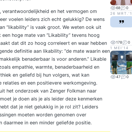
68
0
, verantwoordelijkheid en het vermogen om
26 MRT.‘
eer voelen leiders zich echt gelukkig? De wens
 “likability” is vaak groot. We weten ook uit
 een hoge mate van “Likability” tevens hoog
maakt dat dit zo hoog correleert en waar hebben
178
0
1 MEI‘14
nde definitie aan likability: “de mate waarin een
emakkelijk benaderbaar is voor anderen.” Likable
zoals empathie, warmte, benaderbaarheid en
ek en geliefd bij hun volgers, wat kan
47
0
e relaties en een positievere werkomgeving​.
uit het onderzoek van Zenger Folkman naar
moet je doen als je als leider deze kenmerken
ebt dat je niet gelukkig in je rol zit? Leiders
eslissingen moeten worden genomen over
n daarmee in een minder geliefde positie.