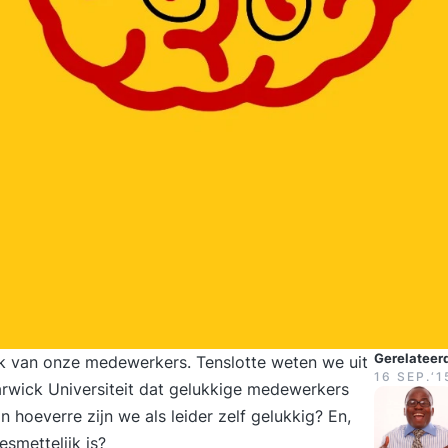
Gerelateerd
uk van onze medewerkers. Tenslotte weten we uit
16 SEP.‘1
rwick Universiteit dat gelukkige medewerkers
 hoeverre zijn we als leider zelf gelukkig? En,
besmettelijk is?