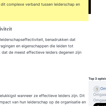
dit complexe verband tussen leiderschap en
iviteit
iderschapseffectiviteit, benadrukken dat
ragingen en eigenschappen die leiden tot
 dat de meest effectieve leiders degenen zijn
Top 3 ople
Om
1
Omgaan
lukkigst wanneer ze effectieve leiders zijn. Dit
Omgaan
impact van hun leiderschap op de organisatie en
deelne