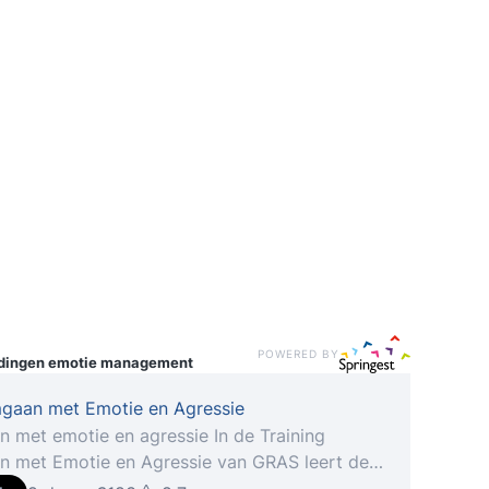
POWERED BY
idingen
emotie management
gaan met Emotie en Agressie
 met emotie en agressie In de Training
 met Emotie en Agressie van GRAS leert de
mer om te gaan met situaties waar emoties