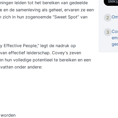
Beki
ningen leiden tot het bereiken van gedeelde
hoog o
e en de samenleving als geheel, ervaren ze een
gedrag
Om
en zich in hun zogenoemde “Sweet Spot” van
2
met de
vervol
gedrag 
Co
3
om te buigen. 
em
reacti
ge
y Effective People," legt de nadruk op
spanni
 van effectief leiderschap. Covey's zeven
en vlu
n hun volledige potentieel te bereiken en een
overzi
mvatten onder andere:
is emot
beïnvl
spanni
grenze
tijden
Niveau: op 
Deelnemer is zich bewust van eig
deze z
e worden