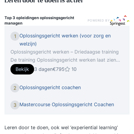
Leren door te doen is actief
Top 3 opleidingen
oplossingsgericht
POWERED BY
managen
Oplossingsgericht werken (voor zorg en
1
welzijn)
Oplossingsgericht werken – Driedaagse training
De training Oplossingsgericht werken laat zien
dat werken met cliënten, collega’s en andere
Bekijk
3 dagen
€795
10
mensen om je heen vaak beter, sneller en ook
leuker kan. Je helpt hen om de aandacht te
Oplossingsgericht coachen
2
richten op de sterke kanten en hulpbronnen die
ze bezitten en kunnen inzetten om hun
Mastercourse Oplossingsgericht Coachen
3
toekomstbeeld werkelijkheid te laten worden.
Oplossingsgericht werken komt van de
oplossingsgerichte therapie en is de
Leren door te doen, ook wel ‘experiential learning’
pragmatische toepassing van een aantal