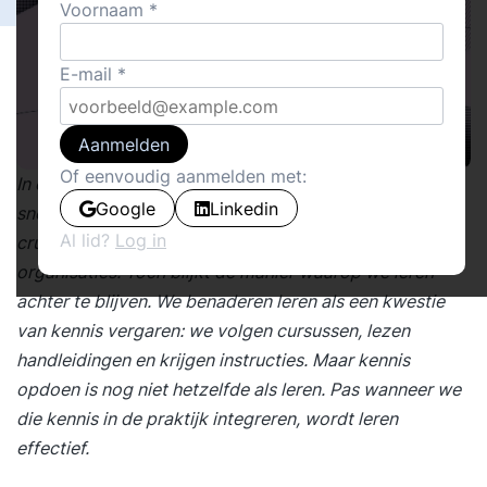
Voornaam
E-mail
Aanmelden
Of eenvoudig aanmelden met:
In een wereld waarin veranderingen zich in
Google
Linkedin
sneltreinvaart voltrekken, zijn leren en ontwikkelen
Al lid?
Log in
cruciaal voor het succes van zowel medewerkers als
organisaties. Toch blijkt de manier waarop we leren
achter te blijven. We benaderen leren als een kwestie
van kennis vergaren: we volgen cursussen, lezen
handleidingen en krijgen instructies. Maar kennis
opdoen is nog niet hetzelfde als leren. Pas wanneer we
die kennis in de praktijk integreren, wordt leren
effectief.