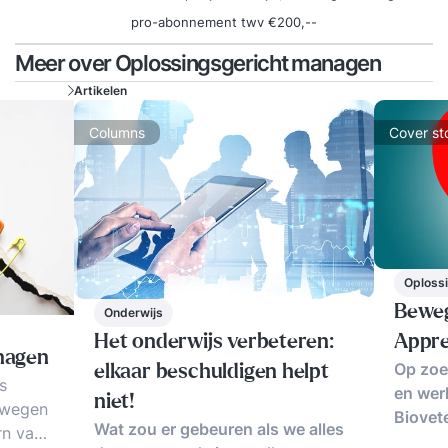
pro-abonnement twv €200,--
Meer over Oplossingsgericht managen
Artikelen
Columns
Cover st
Oploss
Beweg
Onderwijs
Appre
Het onderwijs verbeteren:
nagen
Op zoe
elkaar beschuldigen helpt
s
en wer
niet!
mwegen
Biovet
Wat zou er gebeuren als we alles
rn van