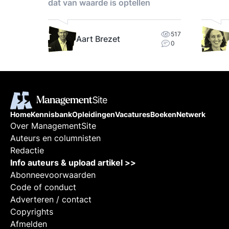
dat van waarde is optellen
en
’.
517
Aart Brezet
chten,
0
 van
ericht
 en
en,
Home
Kennisbank
Opleidingen
Vacatures
Boeken
Netwerk
Over ManagementSite
Auteurs en columnisten
Redactie
Info auteurs & upload artikel >>
Abonneevoorwaarden
Code of conduct
Adverteren / contact
Copyrights
Afmelden