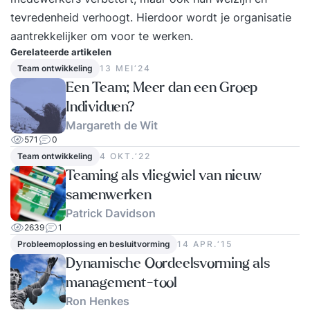
tevredenheid verhoogt. Hierdoor wordt je organisatie
aantrekkelijker om voor te werken.
Gerelateerde artikelen
Team ontwikkeling
13 MEI‘24
Een Team; Meer dan een Groep
Individuen?
Margareth de Wit
571
0
Team ontwikkeling
4 OKT.‘22
Teaming als vliegwiel van nieuw
samenwerken
Patrick Davidson
2639
1
Probleemoplossing en besluitvorming
14 APR.‘15
Dynamische Oordeelsvorming als
management-tool
Ron Henkes