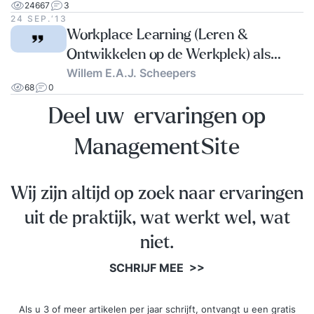
24667
3
24 SEP.‘13
Workplace Learning (Leren &
Ontwikkelen op de Werkplek) als
Willem E.A.J. Scheepers
Redding van onze Economie.
68
0
Deel uw ervaringen op
ManagementSite
Wij zijn altijd op zoek naar ervaringen
uit de praktijk, wat werkt wel, wat
niet.
SCHRIJF MEE >>
Als u 3 of meer artikelen per jaar schrijft, ontvangt u een gratis