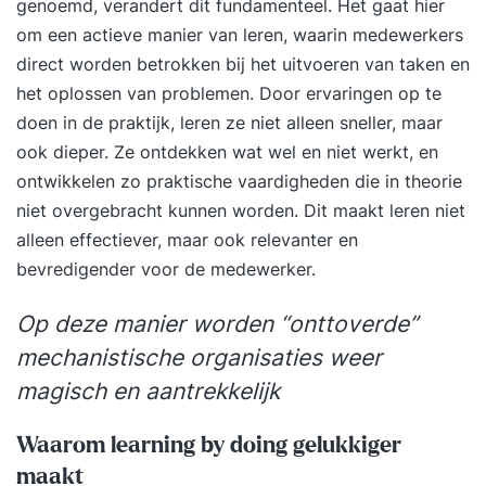
genoemd, verandert dit fundamenteel. Het gaat hier
principes, die wellicht het beste te omschrijven is
om een actieve manier van leren, waarin medewerkers
als het vinden van de meest directe weg naar wat
direct worden betrokken bij het uitvoeren van taken en
werkt. Dat kan voor iedereen anders zijn.
het oplossen van problemen. Door ervaringen op te
Oplossingsgericht werken kan worden
doen in de praktijk, leren ze niet alleen sneller, maar
beschouwd als een vorm van cognitieve
ook dieper. Ze ontdekken wat wel en niet werkt, en
gedragstherapie, waarbij de focus niet ligt op de
ontwikkelen zo praktische vaardigheden die in theorie
reductie of het verdwijnen van ongewenst
niet overgebracht kunnen worden. Dit maakt leren niet
(probleem)gedrag, maar op de toename van
alleen effectiever, maar ook relevanter en
gewenst gedrag. Het gaat hierbij om het gebruik
bevredigender voor de medewerker.
van oplossingstaal en de nuances in taalgebruik.
De toepassing hiervan ga je leren in deze
Op deze manier worden “onttoverde”
driedaagse training.
mechanistische organisaties weer
magisch en aantrekkelijk
Waarom learning by doing gelukkiger
maakt