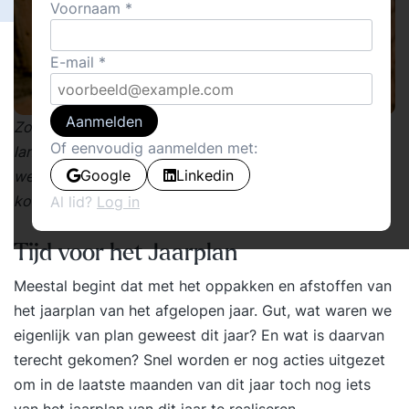
Voornaam
E-mail
Aanmelden
Zo.... de zomer is weer dik voorbij en de herfst is
Of eenvoudig aanmelden met:
langzaam aan weer in aantocht. Tja, en dan weet u het
Google
Linkedin
wel. Het is weer tijd voor de jaarplannen voor het
komend jaar.
Al lid?
Log in
Tijd voor het Jaarplan
Meestal begint dat met het oppakken en afstoffen van
het jaarplan van het afgelopen jaar. Gut, wat waren we
eigenlijk van plan geweest dit jaar? En wat is daarvan
terecht gekomen? Snel worden er nog acties uitgezet
om in de laatste maanden van dit jaar toch nog iets
van het jaarplan van dit jaar te realiseren.