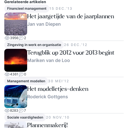
Gerelateerde artikelen
Financieel management
15 DEC.‘13
Het jaargetijde van de jaarplannen
Jan van Diepen
3956
2
Zingeving in werk en organisatie
26 DEC.‘12
Terugblik op 2012 voor 2013 begint
Mariken van de Loo
4361
0
Management modellen
30 MEI‘12
Het modelletjes-denken
Roderick Gottgens
8283
7
Sociale vaardigheden
20 NOV.‘10
Plannenmakerij!