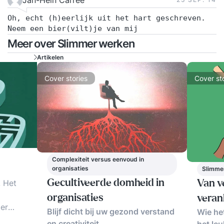
Jan-Hein Carree
Oh, echt (h)eerlijk uit het hart geschreven.
Neem een bier(vilt)je van mij
Meer over Slimmer werken
Artikelen
Cover stories
Cover st
Complexiteit versus eenvoud in
organisaties
Slimme
! Het
Gecultiveerde domheid in
Van v
organisaties
veran
er
Blijf dicht bij uw gezond verstand
Wie het
 cases
en creativiteit