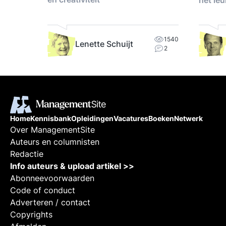
het leu
werken.
1540
Lenette Schuijt
2
Home
Kennisbank
Opleidingen
Vacatures
Boeken
Netwerk
Over ManagementSite
Auteurs en columnisten
Redactie
Info auteurs & upload artikel >>
Abonneevoorwaarden
Code of conduct
Adverteren / contact
Copyrights