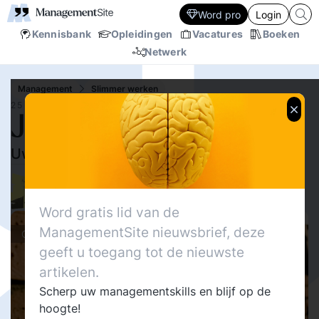
Word pro
Login
Kennisbank
Opleidingen
Vacatures
Boeken
Netwerk
Management
Slimmer werken
25 SEP.‘14
Jaarplan stress
Uw jaarplan op een bierviltje
21334
Delen
1
Bart Groothuis
17
Word gratis lid van de
ManagementSite nieuwsbrief, deze
Columns
geeft u toegang tot de nieuwste
artikelen.
Scherp uw managementskills en blijf op de
hoogte!