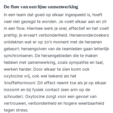
van effectieve leermethoden en strategieën en
De flow van een fijne samenwerking
weet hierdoor de betrokkenheid, motivatie en
In een team dat goed op elkaar ingespeeld is, hoeft
retentie van de cursisten te bevorderen. Naast
veel niet gezegd te worden. Je voelt elkaar aan en zit
het begeleiden van een training, kun je deze ook
in een flow. Hiermee werk je snel, effectief en het voelt
zelf opbouwen en ontwerpen. Wat ga je leren:
prettig: je ervaart verbondenheid. Hersenonderzoekers
Fasen en sturing van het groepsproces
ontdekten wat er op zo’n moment met de hersenen
Didactische werkvormen Hoe leren cursisten het
gebeurt: hersengolven van de teamleden gaan letterlijk
beste Vertaling van de theorie naar training
synchroniseren. De hersengebieden die te maken
Gedragsmodellering Vaardigheden leren in 4
hebben met samenwerking, zoals sympathie en taal,
fasen Mentale voorstelling bij leren en
werken harder. Door elkaar te zien komt ook
gebruikenvaardigheden Het opbouwen van een
oxytocine vrij, ook wel bekend als het
trainingsmodule Het belang van een goede start
‘knuffelhormoon’. Dit effect neemt toe als je op elkaar
Demonstraties (rollenspellen) begeleiden Omgaan
inzoomt en bij fysiek contact (een arm op de
met weerstand Feedback geven aan cursisten De
schouder). Oxytocine zorgt voor een gevoel van
rol van de trainer in rollenspellen Omgaan met
vertrouwen, verbondenheid en hogere weerbaarheid
storend gedrag
tegen stress.