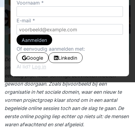
Voornaam
E-mail
Aanmelden
Of eenvoudig aanmelden met:
Google
Linkedin
Door de huidige crisis werken we ineens en
Al lid?
Log in
onverwachts thuis. Veel zaken liggen stil of staan op
een laag pitje. Maar sommige activiteiten moeten
gewoon doorgaan. Zoals bijvoorbeeld bij een
organisatie in het sociale domein, waar een nieuw te
vormen projectgroep klaar stond om in een aantal
begeleide online sessies toch aan de slag te gaan. De
eerste online poging liep echter op niets uit: de mensen
waren afwachtend en snel afgeleid.