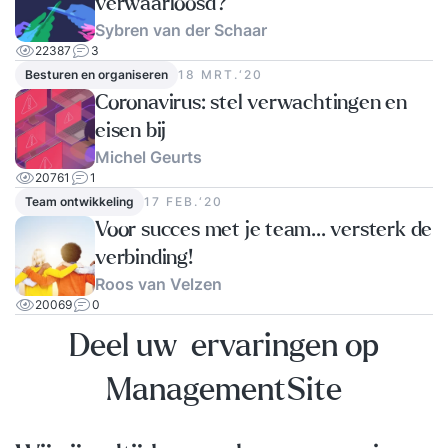
verwaarloosd?
Sybren van der Schaar
22387
3
Besturen en organiseren
18 MRT.‘20
Coronavirus: stel verwachtingen en
eisen bij
Michel Geurts
20761
1
Team ontwikkeling
17 FEB.‘20
Voor succes met je team... versterk de
verbinding!
Roos van Velzen
20069
0
Deel uw ervaringen op
ManagementSite