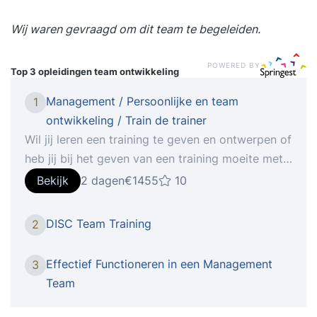
Wij waren gevraagd om dit team te begeleiden.
POWERED BY
Top 3 opleidingen
team ontwikkeling
Management / Persoonlijke en team
1
ontwikkeling / Train de trainer
Wil jij leren een training te geven en ontwerpen of
heb jij bij het geven van een training moeite met
het overbrengen van de theorie en het
Bekijk
2 dagen
€1455
10
vasthouden van de aandacht van cursisten? Dan
is de training Train de trainer iets voor jou! In
DISC Team Training
2
deze training leer je jouw didactische
vaardigheden op de juiste manier in te zetten. Je
Effectief Functioneren in een Management
3
leert situaties binnen het (groeps-)proces te
Team
herkennen en dit optimaal te begeleiden. Je
beschikt na de training over kennis op het gebied