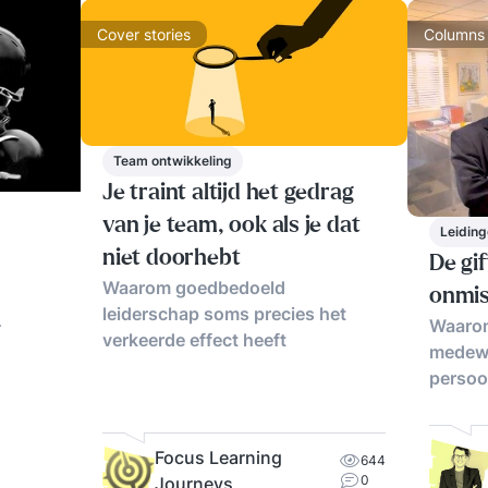
Cover stories
Columns
Team ontwikkeling
Je traint altijd het gedrag
van je team, ook als je dat
Leidin
niet doorhebt
De gif
Waarom goedbedoeld
onmi
leiderschap soms precies het
Waarom
verkeerde effect heeft
s. In
medewe
doelen
persoon
aten.
an de
oneert
Focus Learning
644
0
Journeys