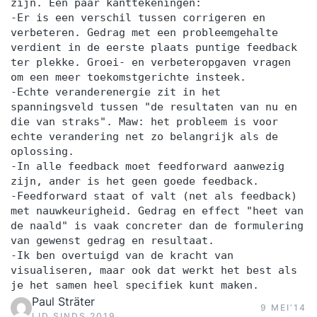
zijn. Een paar kanttekeningen:
beantwoorden elke vraag voor je en je mag ons
-Er is een verschil tussen corrigeren en
altijd bellen. Ook bellen wij jou zo nu en dan eens
verbeteren. Gedrag met een probleemgehalte
op om te vragen hoe het gaat. We willen namelijk
verdient in de eerste plaats puntige feedback
ter plekke. Groei- en verbeteropgaven vragen
dat je blijvend tevreden bent met de training.
om een meer toekomstgerichte insteek.
Vragen aan Supertrainer?Heb je een vraag die
-Echte veranderenergie zit in het
nog niet is beantwoord? Vraag dan de gratis
spanningsveld tussen "de resultaten van nu en
die van straks". Maw: het probleem is voor
brochure aan. Zo kunnen we contact met je
echte verandering net zo belangrijk als de
opnemen en je verder helpen. Hopelijk tot snel!
oplossing.
-In alle feedback moet feedforward aanwezig
zijn, ander is het geen goede feedback.
-Feedforward staat of valt (net als feedback)
met nauwkeurigheid. Gedrag en effect "heet van
de naald" is vaak concreter dan de formulering
van gewenst gedrag en resultaat.
-Ik ben overtuigd van de kracht van
visualiseren, maar ook dat werkt het best als
je het samen heel specifiek kunt maken.
Paul Sträter
9 MEI‘14
LID SINDS 2019