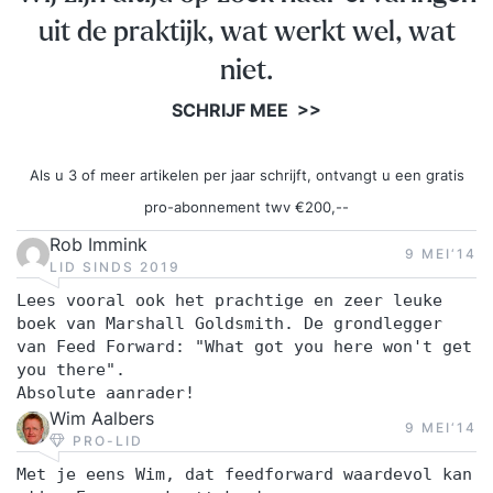
de beste training als die is afgestemd op jouw
uit de praktijk, wat werkt wel, wat
behoeften. Daarom brengen we samen jouw
situatie in kaart. Dat kan telefonisch en duurt
niet.
maximaal 30 minuten. Tegelijkertijd kan jij ook
SCHRIJF MEE >>
alles aan ons vragen om zo te beslissen of we bij
je passen. Persoonlijke brochure (vrijblijvend)Na
Als u 3 of meer artikelen per jaar schrijft, ontvangt u een gratis
het intakegesprek krijg je binnen enkele dagen
pro-abonnement twv €200,--
jouw persoonlijke brochure. Daarin kan je het
inhoudelijk programma vinden samen met
Rob Immink
9 MEI‘14
LID SINDS 2019
informatie over ons, onze werkwijze en
referenties. TrainingKorte sessies die praktisch
Lees vooral ook het prachtige en zeer leuke
boek van Marshall Goldsmith. De grondlegger
ingesteld zijn. Bij jou op locatie of bij ons, wat jij
van Feed Forward: "What got you here won't get
het prettigst vindt. Van het drielandenpunt tot
you there".
Terschelling. SupportNa de training blijft
Absolute aanrader!
Wim Aalbers
Supertrainer voor je klaarstaan. Je krijgt een
9 MEI‘14
PRO-LID
hand-out en persoonlijk actieplan. Daarnaast mag
Met je eens Wim, dat feedforward waardevol kan
je gebruik blijven maken van ons, we