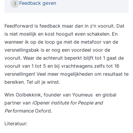
Feedback geven
3
geven en ontvangen. Maar ook hoe je deze
manier overbrengt op anderen in jouw team en
organisatie zodat er een positieve cultuur
Feedforward is feedback maar dan in z’n vooruit. Dat
ontstaat. Daarnaast kunnen we andere
is niet moeilijk en kost hooguit even schakelen. En
onderwerpen meenemen in deze training zoals
wanneer ik op de loop ga met de metafoor van de
het omgaan met conflicten wanneer deze
versnellingsbak is er nog een voordeel voor de
onverhoopt toch plaatsvinden. Deze training is
vooruit. Waar de achteruit beperkt blijft tot 1 gaat de
afgestemd op jouw behoeften en wordt
vooruit van 1 tot 5 en bij vrachtwagens zelfs tot 16
individueel gegeven. We bekijken jouw situatie en
versnellingen! Veel meer mogelijkheden om resultaat te
niveau en passen ons programma op jou aan. Jij
bereiken. Tel uit je winst.
bent uniek en hebt waarschijnlijk nét iets anders
Wim Oolbekkink, founder van
Youmeus
en global
nodig dan een ander. Vraagstukken die we in de
partner van
iOpener institute for People and
training beantwoorden zijn bijvoorbeeld: Hoe
Performance
Oxford.
vertel ik datgene wat ik wil op een duidelijke
manier? Hoe ontstaan miscommunicaties? Hoe
Literatuur:
zorg ik voor een gevoel van controle en rust bij