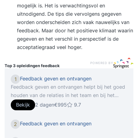
mogelijk is. Het is verwachtingsvol en
uitnodigend. De tips die vervolgens gegeven
worden onderscheiden zich vaak nauwelijks van
feedback. Maar door het positieve klimaat waarin
gegeven en het verschil in perspectief is de
acceptatiegraad veel hoger.
POWERED BY
Top 3 opleidingen
feedback
Feedback geven en ontvangen
1
Feedback geven en ontvangen helpt bij het goed
houden van de relaties in het team en bij het
verbeteren van elkaars prestaties. Daarom is het
Bekijk
2 dagen
€995
9.7
belangrijk om dit op een goede en impactvolle
manier te doen. Zo voorkom je dat conflicten
Feedback geven en ontvangen
2
onderhuids sluimeren. In de training leer je niet
alleen hoe jij op een goede manier kan feedback