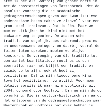
stem ik net als Godfroij van ganser harte in
met de constateringen van Mastenbroek. Met de
absolute voorrang die de academische
gedragswetenschappen geven aan kwantitatieve
onderzoeksmethoden maken ze zichzelf voor een
groot deel irrelevant. Dat is één. Maar we
moeten uitkijken het kind niet met het
badwater weg te gooien. De academische
traditie van degelijk, abstraherend, precies
en onderbouwend betogen, en daarbij vooral de
feiten laten spreken, moeten we blijven
koesteren. De verenging van die traditie tot
een aantal kwantitatieve routines is een
aberratie, maar het blijft een traditie om
zuinig op te zijn, ook al heet zij
positivisme. Dat is mijn tweede opmerking:
leve het positivisme, nog altijd. Voor meer
details verwijs ik naar mijn publicatie uit
2004, genoemd door Godfroij. Dan nu mijn derde
opmerking. Die is cultuur-historisch van aard.
Het ontsporen van de gedragswetenschappen waar
Mastenbroek en Godfroij het over hebben is