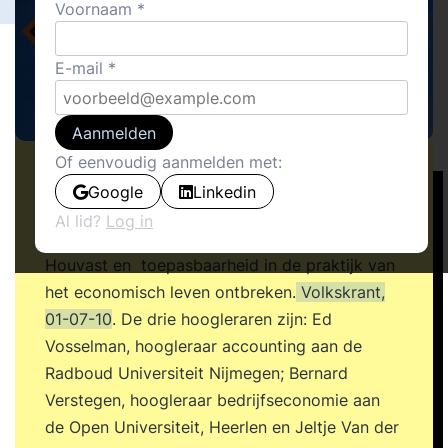
Voornaam
E-mail
Aanmelden
Of eenvoudig aanmelden met:
Recent kwamen drie hoogleraren aan
Google
Linkedin
Nederlandse universiteiten met scherpe kritiek
Al lid?
Log in
op de economische wetenschapsbeoefening:
Houvast en toepasbaarheid in de praktijk van
het economisch leven ontbreken.
Volkskrant,
01-07-10
. De drie hoogleraren zijn: Ed
Vosselman, hoogleraar accounting aan de
Radboud Universiteit Nijmegen; Bernard
Verstegen, hoogleraar bedrijfseconomie aan
de Open Universiteit, Heerlen en Jeltje Van der