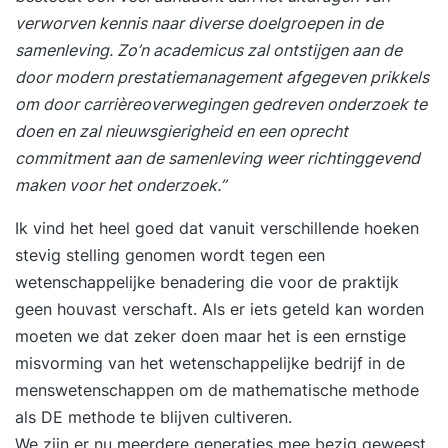
verworven kennis naar diverse doelgroepen in de
weet je bewust te communiceren tijdens kritieke
samenleving. Zo’n academicus zal ontstijgen aan de
momenten en vergroot je invloed in uitdagende
door modern prestatiemanagement afgegeven prikkels
situaties. Je boekt zichtbaar betere resultaten en
om door carrièreoverwegingen gedreven onderzoek te
ervaart meer energie en voldoening in je werk.
doen en zal nieuwsgierigheid en een oprecht
Programma Dag 1 09:30 uur Start training Wat
commitment aan de samenleving weer richtinggevend
effectief timemanagement werkelijk is en wat het
maken voor het onderzoek.”
van jou vraagt. Inzicht in hoe jij je tijd momenteel
besteedt en waar winst te behalen is.
Ik vind het heel goed dat vanuit verschillende hoeken
Energiegevers en energievreters: waar laad je van
stevig stelling genomen wordt tegen een
op en waar loop je leeg. De relatie tussen
wetenschappelijke benadering die voor de praktijk
aandacht, focus en prestaties. Herkennen en
geen houvast verschaft. Als er iets geteld kan worden
doorbreken van belemmerende denk- en
moeten we dat zeker doen maar het is een ernstige
gedragspatronen. Prioriteiten stellen op basis van
misvorming van het wetenschappelijke bedrijf in de
impact in plaats van urgentie. Regie nemen over
menswetenschappen om de mathematische methode
je agenda, taken en verwachtingen. Formuleren
als DE methode te blijven cultiveren.
van persoonlijke leerdoelen en actiepunten voor
We zijn er nu meerdere generaties mee bezig geweest