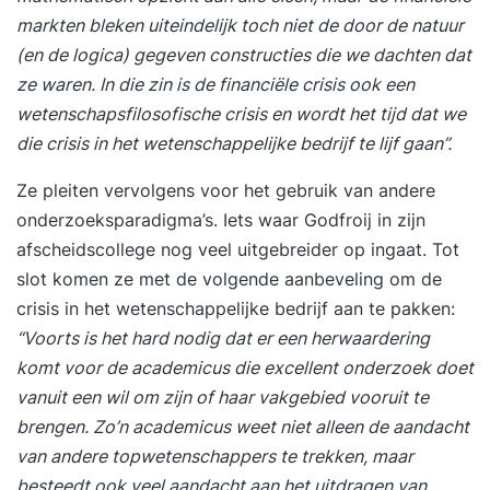
je werk én in je energie. Iets voor jou De training
markten bleken uiteindelijk toch niet de door de natuur
‘Timemanagement’ is bedoeld voor professionals
(en de logica) gegeven constructies die we dachten dat
die meer rendement, voldoening en focus uit hun
ze waren. In die zin is de financiële crisis ook een
werkdag willen halen. Wat deze tweedaagse
wetenschapsfilosofische crisis en wordt het tijd dat we
training uniek maakt In de training
die crisis in het wetenschappelijke bedrijf te lijf gaan”.
‘Timemanagement’ worden gedragspsychologie,
Ze pleiten vervolgens voor het gebruik van andere
effectiviteitstechnieken en leiderschapsprincipes
onderzoeksparadigma’s. Iets waar Godfroij in zijn
gecombineerd. Je leert niet alleen je tijd te
afscheidscollege nog veel uitgebreider op ingaat. Tot
managen, maar vooral het managen van jezelf.
slot komen ze met de volgende aanbeveling om de
Voordelen van deze tweedaagse opzet: Inzicht in
crisis in het wetenschappelijke bedrijf aan te pakken:
je persoonlijke gedragspatronen en tijdverbruik.
“Voorts is het hard nodig dat er een herwaardering
Meer focus op wat echt belangrijk is. Praktische
komt voor de academicus die excellent onderzoek doet
tools voor directe toepassing in je werk.
vanuit een wil om zijn of haar vakgebied vooruit te
Resultaat Na deze training weet je hoe je een
brengen. Zo’n academicus weet niet alleen de aandacht
optimaal productiviteitsritme creëert. Je hebt
van andere topwetenschappers te trekken, maar
overzicht, focus en controle over je werk. Je
besteedt ook veel aandacht aan het uitdragen van
werkt met meer impact en minder stress. Ook