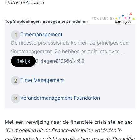
status behouden.
POWERED BY
Top 3 opleidingen
management modellen
Timemanagement
1
De meeste professionals kennen de principes van
timemanagement. Ze hebben er ooit iets over
gelezen of zelfs een training gevolgd. Toch
Bekijk
2 dagen
€1395
9.8
vervallen velen na korte tijd weer in hun oude
werkpatronen. De reden? Ze richten zich op trucs
Time Management
2
en tools in plaats van op gedrag. In de training
‘Timemanagement’ leer je niet wat je hóórt te
Verandermanagement Foundation
3
doen, maar ontdek je hoe jíj omgaat met tijd,
focus en prioriteiten. Je krijgt inzicht in je eigen
gedragspatronen en leert hoe je vanuit
Met een verwijzing naar de financiële crisis stellen ze:
bewustzijn structureel effectiever wordt. Een
“
De modellen uit de finance-discipline voldeden in
praktische training die direct resultaat oplevert in
mathematisch opzicht aan alle eisen, maar de financiële