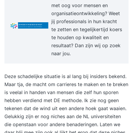
met oog voor mensen en
persoonlijke leerdoelen toelichten? Dan plannen
organisatieontwikkeling? Weet
we graag een telefonisch intakegesprek met je in.
jij professionals in hun kracht
Op basis van je leerdoelen, achtergrond en
te zetten en tegelijkertijd koers
aandachtspunten plaatsen we je in een
te houden op kwaliteit en
trainingsgroep met vergelijkbare professionals.
resultaat? Dan zijn wij op zoek
Zo sluit de training optimaal aan op jouw situatie
naar jou.
en ontwikkelbehoefte. Stap 2. Je volgt een
inspirerende en praktijkgerichte training De
tweedaagse training Timemanagement wordt
Deze schadelijke situatie is al lang bij insiders bekend.
verspreid over twee weken gegeven. De
Maar tja, de macht om carrieres te maken en te breken
trainingsdagen bestaan uit inspirerende
is veelal in handen van mensen die zelf hun sporen
inleidingen, praktische opdrachten en
hebben verdiend met DE methode. Ik zie nog geen
reflectiemomenten die direct toepasbaar zijn in je
tekenen dat de wind uit een andere hoek gaat waaien.
werk. Tussen de twee trainingsdagen door pas je
Gelukkig zijn er nog niches aan de NL universiteiten
het geleerde meteen toe in de praktijk. Tijdens de
die openstaan voor andere benaderingen. Laten we
tweede bijeenkomst bespreek je samen met de
daar blij mee zijn ook al lijkt het erop dat deze niches