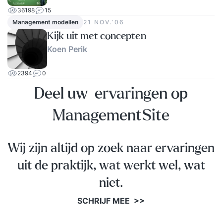
observatievermogen met een persoonlijke en
36198
15
positieve aanpak. Ze confronteren op een
Management modellen
21 NOV.‘06
respectvolle manier, dagen je uit en helpen je om
Kijk uit met concepten
het maximale uit jezelf te halen.
Koen Perik
2394
0
Deel uw ervaringen op
ManagementSite
Wij zijn altijd op zoek naar ervaringen
uit de praktijk, wat werkt wel, wat
niet.
SCHRIJF MEE >>