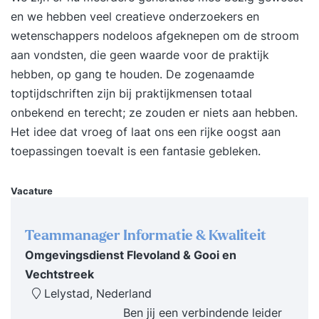
de komende periode. 17:00 uur Einde training
en we hebben veel creatieve onderzoekers en
Dag 2 09:30 uur Start training Terugkoppeling op
wetenschappers nodeloos afgeknepen om de stroom
de tussenliggende periode en behaalde
aan vondsten, die geen waarde voor de praktijk
resultaten. Afrekenen met tijdverspillers,
hebben, op gang te houden. De zogenaamde
onderbrekingen en uitstelgedrag. Omgaan met
toptijdschriften zijn bij praktijkmensen totaal
werkdruk en stress zonder productiviteit te
onbekend en terecht; ze zouden er niets aan hebben.
verliezen. Grenzen stellen en effectief
Het idee dat vroeg of laat ons een rijke oogst aan
verwachtingsmanagement. Focus houden in een
toepassingen toevalt is een fantasie gebleken.
dynamische en veeleisende werkomgeving.
Helder en daadkrachtig communiceren over
Vacature
prioriteiten en keuzes. Borgen van nieuw gedrag
voor duurzame effectiviteit. Evaluatie van de
Teammanager Informatie & Kwaliteit
training en opstellen van een persoonlijk
Omgevingsdienst Flevoland & Gooi en
praktijkgericht actieplan. 17:00 uur Einde training
Vechtstreek
Je training in 3 stappen Stap 1. Je start met een
Lelystad, Nederland
persoonlijke intake Voorafgaand aan de training
Ben jij een verbindende leider
vul je een online intake in. Wil je liever je