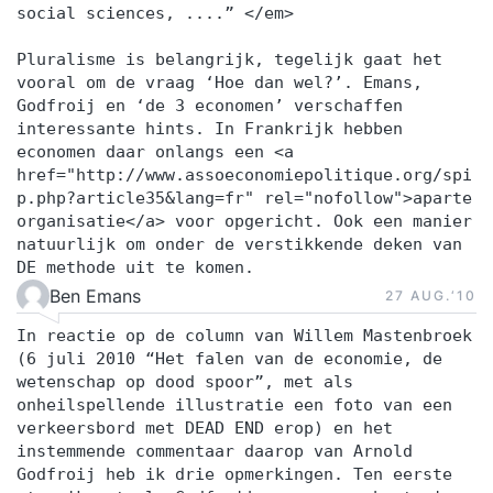
social sciences, ....” </em>
Pluralisme is belangrijk, tegelijk gaat het
vooral om de vraag ‘Hoe dan wel?’. Emans,
Godfroij en ‘de 3 economen’ verschaffen
interessante hints. In Frankrijk hebben
economen daar onlangs een <a
href="http://www.assoeconomiepolitique.org/spi
p.php?article35&lang=fr" rel="nofollow">aparte
organisatie</a> voor opgericht. Ook een manier
natuurlijk om onder de verstikkende deken van
DE methode uit te komen.
Ben Emans
27 AUG.‘10
In reactie op de column van Willem Mastenbroek
(6 juli 2010 “Het falen van de economie, de
wetenschap op dood spoor”, met als
onheilspellende illustratie een foto van een
verkeersbord met DEAD END erop) en het
instemmende commentaar daarop van Arnold
Godfroij heb ik drie opmerkingen. Ten eerste