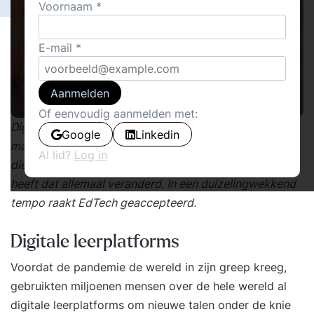
Voornaam
E-mail
Aanmelden
Of eenvoudig aanmelden met:
Digitaal leren bestaat al zo lang er computers bestaan,
Google
Linkedin
maar de acceptatie op scholen en universiteiten liep al
Al lid?
Log in
die jaren achter bij de mogelijkheden: het coronavirus
heeft dat allemaal veranderd. In een duizelingwekkend
tempo raakt EdTech geaccepteerd.
Digitale leerplatforms
Voordat de pandemie de wereld in zijn greep kreeg,
gebruikten miljoenen mensen over de hele wereld al
digitale leerplatforms om nieuwe talen onder de knie