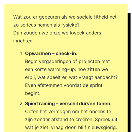
krijgt tools en handvatten die helpen in situaties
waar je tegenaan loopt. We delen de training het
Wat zou er gebeuren als we sociale fitheid net
liefst op in kortere sessies. Zo heb je tussendoor
zo serieus namen als fysieke?
tijd om te oefenen en aan de slag te gaan met de
Dan zouden we onze werkweek anders
geleerde stof. Daarbij heb je nog een telefonisch
inrichten.
contactmoment met de trainer waarin je kan
bespreken hoe het gaat. Zo bouwen we stukje
Opwarmen – check-in.
voor stukje, in plaats van dat we je in 1x
Begin vergaderingen of projecten met
overspoelen met alle nieuwe informatie. Daarbij
een korte warming-up: hoe zitten we
krijg je van ons een hand-out waarin je de inhoud
erbij, wat speelt er, wat vraagt aandacht?
van de training nog eens kan doorlezen en je
Even afstemmen voordat de sprint
eigen persoonlijke plan van aanpak waarin jouw
begint.
leerdoelen en de weg daarnaartoe beschreven
Spiertraining – verschil durven tonen.
staat. Tevens staan we na de training altijd voor
Oefen het vermogen om het oneens te
je klaar met onze support. Benieuwd geworden?
zijn zonder afstand te creëren. Spreek uit
Vraag dan nu de gratis brochure aan en laat je e-
wat je ziet, vraag door, blijf nieuwsgierig.