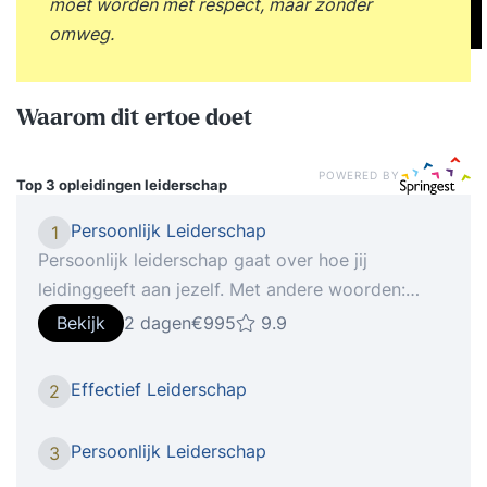
moet worden met respect, maar zonder
omweg.
Waarom dit ertoe doet
POWERED BY
Top 3 opleidingen
leiderschap
Persoonlijk Leiderschap
1
Persoonlijk leiderschap gaat over hoe jij
leidinggeeft aan jezelf. Met andere woorden:
“Hoe haal jij het meeste uit jezelf?”. Dit kan gaan
Bekijk
2 dagen
€995
9.9
van het doelgericht en zelfverzekerd houden van
gesprekken tot aan het effectief indelen van je
Effectief Leiderschap
2
eigen tijd. Minder energie uitgeven aan meer
resultaat. De training is soms confronterend en
Persoonlijk Leiderschap
3
leidt tot zelfreflectie, deze momenten gebruik je