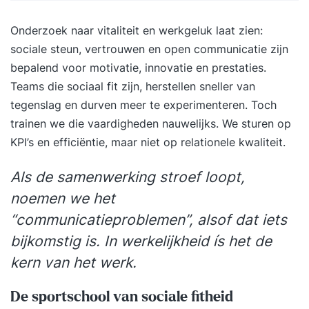
om een nog betere versie van jezelf te worden.
Dat stopt niet na de training, je krijgt de juiste
Onderzoek naar vitaliteit en werkgeluk laat zien:
mindset en tools om dit blijvend op jezelf toe te
sociale steun, vertrouwen en open communicatie zijn
passen. Deze training is afgestemd op jouw
bepalend voor motivatie, innovatie en prestaties.
behoeften en wordt individueel gegeven. We
Teams die sociaal fit zijn, herstellen sneller van
bekijken jouw situatie en niveau en passen ons
tegenslag en durven meer te experimenteren. Toch
programma op jou aan. Jij bent uniek en hebt
trainen we die vaardigheden nauwelijks. We sturen op
waarschijnlijk nét iets anders nodig dan een
KPI’s en efficiëntie, maar niet op relationele kwaliteit.
ander. Vraagstukken die we in de training
beantwoorden zijn bijvoorbeeld: Hoe verhoog ik
Als de samenwerking stroef loopt,
mijn productiviteit? Hoe houd ik meer energie
noemen we het
over? Hoe zorg ik voor een gevoel van
“communicatieproblemen”, alsof dat iets
zelfverzekerdheid en rust bij mezelf? En hoe blijf
bijkomstig is. In werkelijkheid ís het de
ik mezelf ontwikkelen? In het vrijblijvende
kern van het werk.
intakegesprek vragen we naar de specifieke
vragen die jij hebt. Deze nemen we mee in het
De sportschool van sociale fitheid
programma. De training is praktisch ingesteld. Je