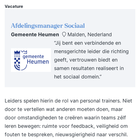
brochure (vrijblijvend)Na het intakegesprek krijg
Vacature
je binnen enkele dagen jouw persoonlijke
brochure. Daarin kan je het inhoudelijk
Afdelingsmanager Sociaal
programma vinden samen met informatie over
Gemeente Heumen
Malden, Nederland
ons, onze werkwijze en referenties. TrainingKorte
“Jij bent een verbindende en
sessies die praktisch ingesteld zijn. Bij jou op
mensgerichte leider die richting
locatie of bij ons, wat jij het prettigst vindt. Van
geeft, vertrouwen biedt en
het drielandenpunt tot Terschelling. SupportNa
samen resultaten realiseert in
de training blijft Supertrainer voor je klaarstaan.
het sociaal domein.”
Je krijgt een hand-out en persoonlijk actieplan.
Daarnaast mag je gebruik blijven maken van ons,
we beantwoorden elke vraag voor je en je mag
Leiders spelen hierin de rol van personal trainers. Niet
ons altijd bellen. Ook bellen wij jou zo nu en dan
door te vertellen wat anderen moeten doen, maar
eens op om te vragen hoe het gaat. We willen
door omstandigheden te creëren waarin teams zélf
namelijk dat je blijvend tevreden bent met de
leren bewegen: ruimte voor feedback, veiligheid om
training. Vragen aan Supertrainer?Heb je een
fouten te bespreken, nieuwsgierigheid naar verschil.
vraag die nog niet is beantwoord? Vraag dan de