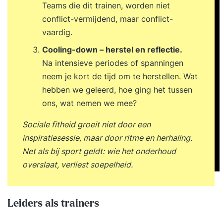
mailadres en/of telefoonnummer achter. Dan
Teams die dit trainen, worden niet
neemt Supertrainer z.s.m. contact met je op om
conflict-vermijdend, maar conflict-
de training vorm te geven. Liever incompany
vaardig.
voor een groep? Dat kan ook, dan schrijven wij
Cooling-down – herstel en reflectie.
een voorstel op maat. Voor wie? Professionals,
Na intensieve periodes of spanningen
leidinggevenden en iedereen die persoonlijk
neem je kort de tijd om te herstellen. Wat
leiderschap wil bezitten. Resultaat Na de training
hebben we geleerd, hoe ging het tussen
beschik je over tools en handvatten om op een
ons, wat nemen we mee?
zelfverzekerde en effectieve manier persoonlijk
leiderschap op je eigen leven toe te passen.
Sociale fitheid groeit niet door een
Werkwijze van Supertrainer Intakegesprek
inspiratiesessie, maar door ritme en herhaling.
(vrijblijvend)Jij krijgt de beste training als die is
Net als bij sport geldt: wie het onderhoud
afgestemd op jouw behoeften. Daarom brengen
overslaat, verliest soepelheid.
we samen jouw situatie in kaart. Dat kan
telefonisch en duurt maximaal 30 minuten.
Tegelijkertijd kan jij ook alles aan ons vragen om
Leiders als trainers
zo te beslissen of we bij je passen. Persoonlijke