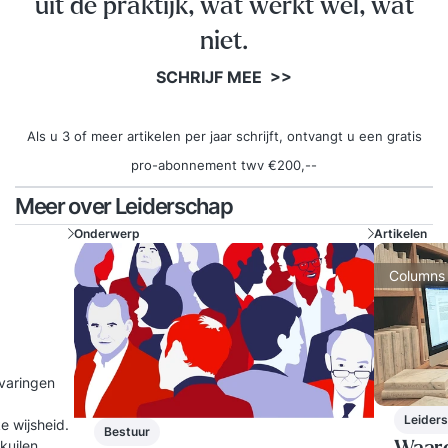
uit de praktijk, wat werkt wel, wat
niet.
SCHRIJF MEE >>
Als u 3 of meer artikelen per jaar schrijft, ontvangt u een gratis
pro-abonnement twv €200,--
Meer over Leiderschap
Onderwerp
Artikelen
Columns
rvaringen
Leider
e wijsheid.
Bestuur
kuilen