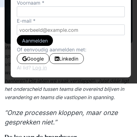
Voornaam
E-mail
Aanmelden
We trainen massaal onze lichamen en breinen met
Of eenvoudig aanmelden met:
sportscholen, mindfulness-apps en
Google
Linkedin
vitaliteitsprogramma’s. Maar de sociale spieren
Al lid?
Log in
waarmee we samenwerken, luisteren en conflicten
hanteren? Die laten we vaak verslappen. Juist dáár ligt
het onderscheid tussen teams die overeind blijven in
verandering en teams die vastlopen in spanning.
“Onze processen kloppen, maar onze
gesprekken niet.”