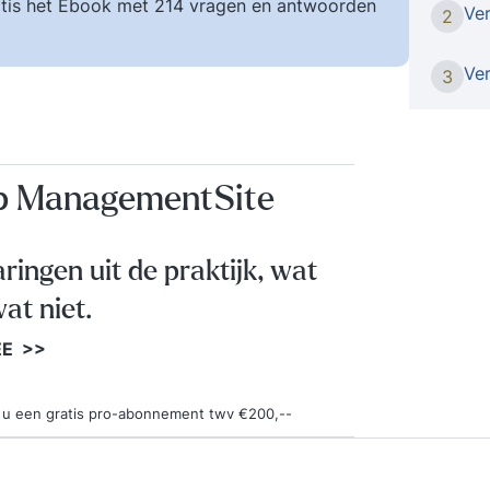
tis het Ebook met 214 vragen en antwoorden
Ve
2
maar v
oftewe
manage
Ve
3
krijg 
Verand
de bela
het ge
op ManagementSite
ga je a
medecur
oefenin
aringen uit de praktijk, wat
kunt br
at niet.
bovend
examen
EE >>
certif
direct
operat
ngt u een gratis pro-abonnement twv €200,--
verand
verande