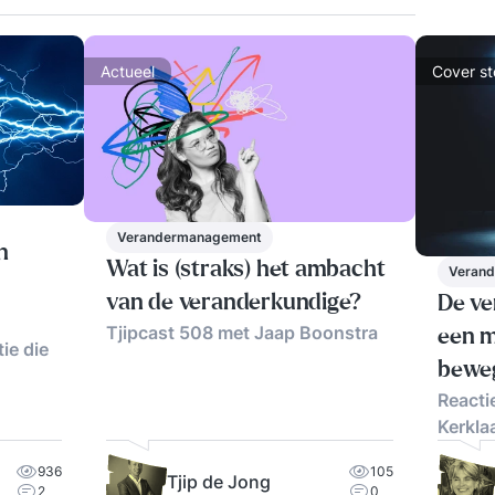
ls voorkennis.
Actueel
Cover st
Verandermanagement
n
Wat is (straks) het ambacht
Veran
van de veranderkundige?
De ve
Tjipcast 508 met Jaap Boonstra
een m
ie die
beweg
Reacti
Kerkla
936
105
Tjip de Jong
2
0