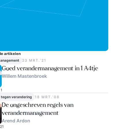
e artikelen
management
23 MRT.‘21
Goed verandermanagement in 1 A4tje
Willem Mastenbroek
1
 tegen verandering
18 MRT.‘08
De ongeschreven regels van
verandermanagement
Arend Ardon
21