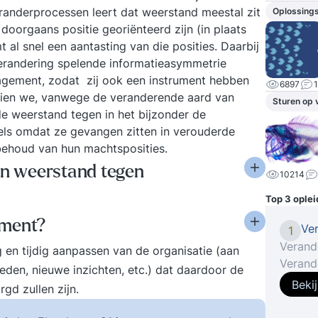
randerprocessen leert dat weerstand meestal zit
Oplossing
orgaans positie georiënteerd zijn (in plaats
 al snel een aantasting van die posities. Daarbij
erandering spelende informatieasymmetrie
agement, zodat zij ook een instrument hebben
6897
zien we, vanwege de veranderende aard van
Sturen op 
de weerstand tegen in het bijzonder de
eels omdat ze gevangen zitten in verouderde
behoud van hun machtsposities.
van weerstand tegen
10214
Top 3 ople
ement?
Ve
1
Verand
en tijdig aanpassen van de organisatie (aan
Verand
en, nieuwe inzichten, etc.) dat daardoor de
verand
Beki
d zullen zijn.
snelle
vereis