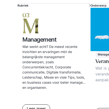
Rubriek
Onderwerp
03
M
Management
Wat werkt echt? De meest recente
inzichten en ervaringen mbt de
Manag
belangrijkste management
Vera
onderwerpen, zoals
Concurrentiekracht, Corporate
Wat is
communicatie, Digitale transformatie,
verand
Leiderschap, Missie en visie Tips, tools,
aanpak
en business cases voor beter managen
Verand
en organiseren.
De 3 su
Voorbee
Lees meer