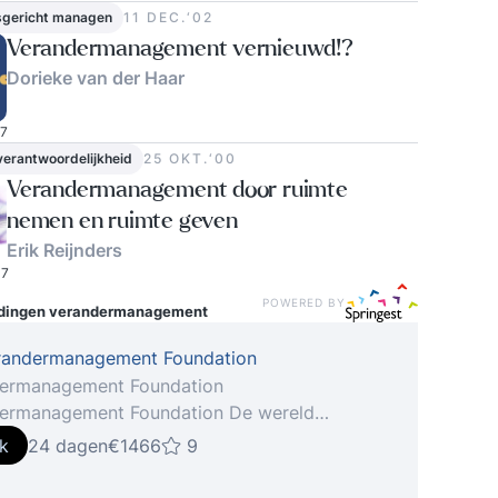
sgericht managen
11 DEC.‘02
Verandermanagement vernieuwd!?
Dorieke van der Haar
17
verantwoordelijkheid
25 OKT.‘00
Verandermanagement door ruimte
nemen en ruimte geven
Erik Reijnders
7
POWERED BY
idingen
verandermanagement
randermanagement Foundation
ermanagement Foundation
ermanagement Foundation De wereld
ert voortdurend. Organisaties moeten steeds
jk
24 dagen
€1466
9
r op deze veranderingen kunnen inspelen. Dit
t niet alleen een uitstekend projectmanagement,