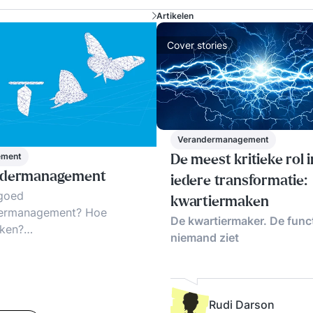
nodig a
Artikelen
Cover stories
Verandermanagement
ement
De meest kritieke rol i
ndermanagement
iedere transformatie:
 goed
kwartiermaken
ermanagement? Hoe
De kwartiermaker. De funct
ken?
niemand ziet
ermanagement naar de lijn!
cces-principes.
lden, tips en trends
Rudi Darson