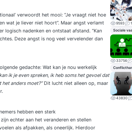
ationaal’ verwoordt het mooi: “Je vraagt niet hoe
en wat je liever niet hoort”. Maar angst verlamt
9593
eer logisch nadenken en ontstaat afstand. “Kan
Sociale va
dachtes. Deze angst is nog veel vervelender dan
33756
lgende gedachte: Wat kan je nou werkelijk
Conflictha
kan ik je even spreken, ik heb soms het gevoel dat
at het anders moet?”
Dit lucht niet alleen op, maar
r.
43830
knemers hebben een sterk
zijn echter aan het veranderen en stellen
elen als afpakken, als oneerlijk. Hierdoor