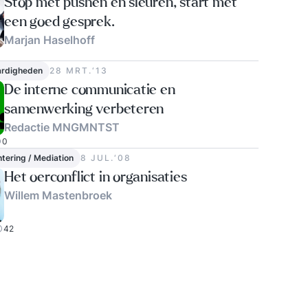
Stop met pushen en sleuren, start met
een goed gesprek.
Marjan Haselhoff
1
ardigheden
28 MRT.‘13
De interne communicatie en
samenwerking verbeteren
Redactie MNGMNTST
0
ntering / Mediation
8 JUL.‘08
Het oerconflict in organisaties
Willem Mastenbroek
42