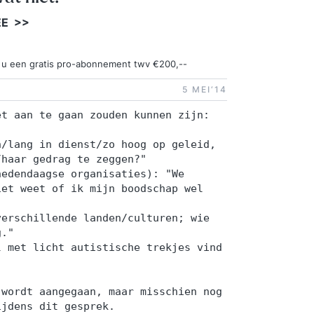
EE >>
ngt u een gratis pro-abonnement twv €200,--
5 MEI‘14
et aan te gaan zouden kunnen zijn:
n/lang in dienst/zo hoog op geleid,
/haar gedrag te zeggen?"
hedendaagse organisaties): "We
iet weet of ik mijn boodschap wel
verschillende landen/culturen; wie
g."
l met licht autistische trekjes vind
 wordt aangegaan, maar misschien nog
ijdens dit gesprek.