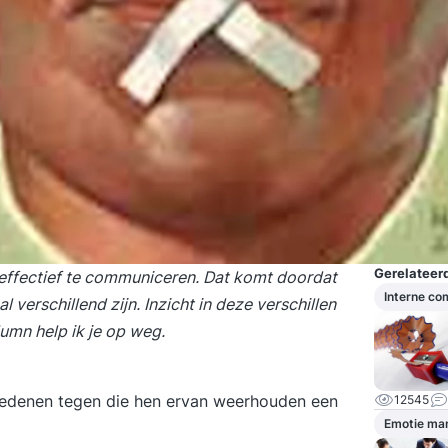
Gerelateerd
n effectief te communiceren. Dat komt doordat
Interne c
erschillend zijn. Inzicht in deze verschillen
umn help ik je op weg.
redenen tegen die hen ervan weerhouden een
12545
Emotie ma