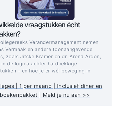
ikkelde vraagstukken écht
akken?
collegereeks Verandermanagement nemen
ns Vermaak en andere toonaangevende
s, zoals Jitske Kramer en dr. Arend Ardon,
 in de logica achter hardnekkige
tukken – en hoe je er wél beweging in
lleges | 1 per maand | Inclusief diner en
boekenpakket | Meld je nu aan >>