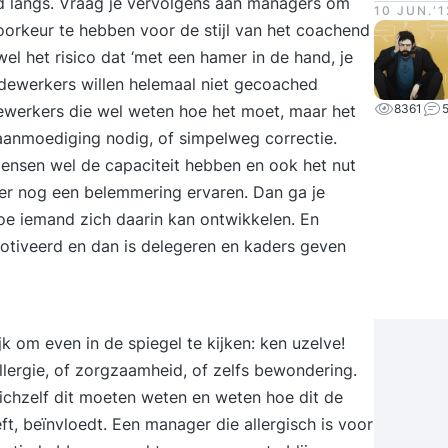
rd langs. Vraag je vervolgens aan managers om
10 JUN.‘1
voorkeur te hebben voor de stijl van het coachend
wel het risico dat ‘met een hamer in de hand, je
edewerkers willen helemaal niet gecoached
edewerkers die wel weten hoe het moet, maar het
8361
 aanmoediging nodig, of simpelweg correctie.
mensen wel de capaciteit hebben en ook het nut
ier nog een belemmering ervaren. Dan ga je
e iemand zich daarin kan ontwikkelen. En
otiveerd en dan is delegeren en kaders geven
jk om even in de spiegel te kijken: ken uzelve!
allergie, of zorgzaamheid, of zelfs bewondering.
ichzelf dit moeten weten en weten hoe dit de
ft, beïnvloedt. Een manager die allergisch is voor