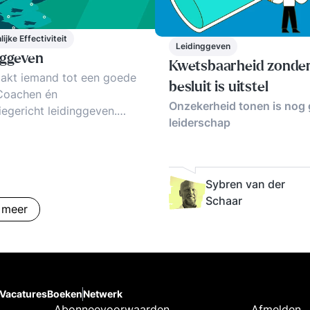
ijke Effectiviteit
Leidinggeven
nggeven
Kwetsbaarheid zonde
akt iemand tot een goede
besluit is uitstel
Coachen én
Onzekerheid tonen is nog
iegericht leidinggeven.
leiderschap
en faalfactoren vd
onele manager. Testen,
tips, tricks.
Sybren van der
Schaar
 meer
Vacatures
Boeken
Netwerk
Abonneevoorwaarden
Afmelden