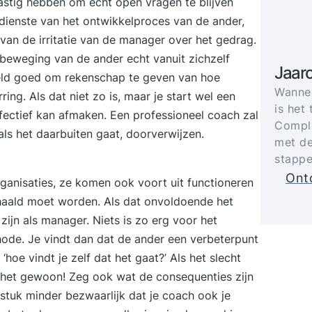
 lastig hebben om echt open vragen te blijven
 dienste van het ontwikkelproces van de ander,
van de irritatie van de manager over het gedrag.
 beweging van de ander echt vanuit zichzelf
Jaar
eeld goed om rekenschap te geven van hoe
Wannee
ing. Als dat niet zo is, maar je start wel een
is het 
effectief kan afmaken. Een professioneel coach zal
Comple
als het daarbuiten gaat, doorverwijzen.
met de
stappe
Ontd
n organisaties, ze komen ook voort uit functioneren
ehaald moet worden. Als dat onvoldoende het
 zijn als manager. Niets is zo erg voor het
de. Je vindt dan dat de ander een verbeterpunt
oe vindt je zelf dat het gaat?’ Als het slecht
zeg het gewoon! Zeg ook wat de consequenties zijn
 stuk minder bezwaarlijk dat je coach ook je