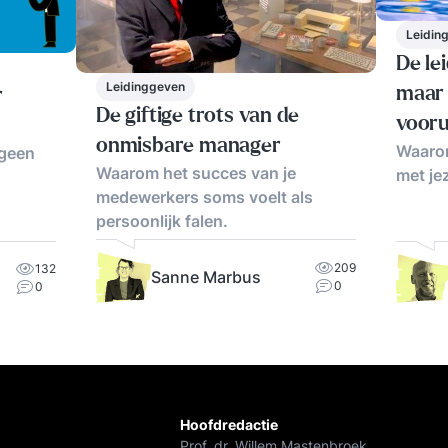
Leidin
De le
Leidinggeven
maar
r
De giftige trots van de
vooru
onmisbare manager
Waarom
 geen
Waarom het succes van je
met je
medewerkers soms voelt als
persoonlijk falen.
209
132
Sanne Marbus
0
0
Hoofdredactie
Prof. dr. Willem Mastenbroek