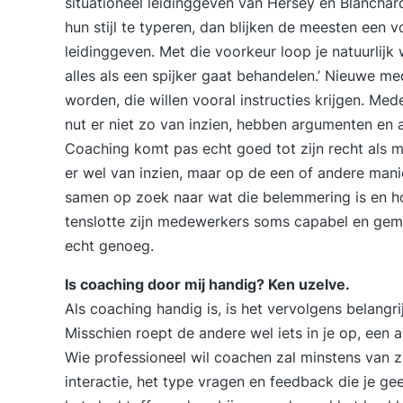
situationeel leidinggeven van Hersey en Blancha
hun stijl te typeren, dan blijken de meesten een 
leidinggeven. Met die voorkeur loop je natuurlijk 
alles als een spijker gaat behandelen.’ Nieuwe m
worden, die willen vooral instructies krijgen. M
nut er niet zo van inzien, hebben argumenten en
Coaching komt pas echt goed tot zijn recht als 
er wel van inzien, maar op de een of andere man
samen op zoek naar wat die belemmering is en ho
tenslotte zijn medewerkers soms capabel en gem
echt genoeg.
Is coaching door mij handig? Ken uzelve.
Als coaching handig is, is het vervolgens belangri
Misschien roept de andere wel iets in je op, een 
Wie professioneel wil coachen zal minstens van z
interactie, het type vragen en feedback die je gee