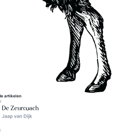
e artikelen
3
De Zeurcoach
Jaap van Dijk
2