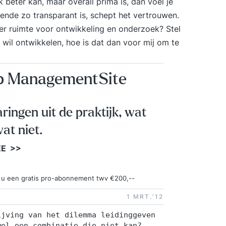
 beter kan, maar overall prima is, dan voel je
ende zo transparant is, schept het vertrouwen.
s er ruimte voor ontwikkeling en onderzoek? Stel
f wil ontwikkelen, hoe is dat dan voor mij om te
op ManagementSite
aringen uit de praktijk, wat
at niet.
EE >>
ngt u een gratis pro-abonnement twv €200,--
1 MRT.‘12
ijving van het dilemma leidinggeven
wel een combinatie die niet kan?