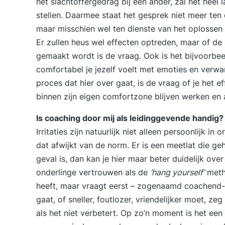
het slachtoffergedrag bij een ander, zal het heel
stellen. Daarmee staat het gesprek niet meer ten
maar misschien wel ten dienste van het oplossen 
Er zullen heus wel effecten optreden, maar of de
gemaakt wordt is de vraag. Ook is het bijvoorb
comfortabel je jezelf voelt met emoties en verwarr
proces dat hier over gaat, is de vraag of je het 
binnen zijn eigen comfortzone blijven werken en 
Is coaching door mij als leidinggevende handig?
Irritaties zijn natuurlijk niet alleen persoonlijk i
dat afwijkt van de norm. Er is een meetlat die g
geval is, dan kan je hier maar beter duidelijk over
onderlinge vertrouwen als de
‘hang yourself’
metho
heeft, maar vraagt eerst – zogenaamd coachend- ‘h
gaat, of sneller, foutlozer, vriendelijker moet, 
als het niet verbetert. Op zo’n moment is het een