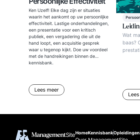
Persoonlijke Effectiviteit
Ken Uzelf! Elke dag zijn er situaties
waarin het aankomt op uw persoonlijke
Persoonl
effectiviteit. Lastige onderhandelingen,
Leidi
een presentatie voor een kritisch
Wat ma
publiek, een vergadering die uit de
baas? 
hand loopt, een acquisitie gesprek
prestat
waar u tegenop kijkt. Doe uw voordeel
met de handreikingen binnen de
Slaag- 
kennisbank.
operati
trends, 
Lees meer
Lees
Home
Kennisbank
Opleidingen
Over ManagementSite