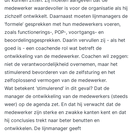
uit kunnen zitten. Zij moeten aangeven dat de
talent management. ProgrammaDag 1 Voor veel
medewerker waardevoller is voor de organisatie als hij
OR-en is personeelsbeleid een belangrijk en
zichzelf ontwikkelt. Daarnaast moeten lijnmanagers de
herkenbaar thema. We beginnen daarom met een
‘formele’ gesprekken met hun medewerkers voeren,
korte inleiding over de belangrijkste
zoals functionerings-, POP-, voortgangs- en
arbeidswetten. Ook bespreken we uw rol bij
beoordelingsgesprekken. Daarin vervullen zij - als het
regelingen uit de cao of het personeelsreglement.
goed is - een coachende rol wat betreft de
Veel is hierin geregeld, maar vaak lang niet alles.
ontwikkeling van de medewerker. Coachen wil zeggen:
Dat betekent dat de OR zich bijna altijd zal
niet de verantwoordelijkheid overnemen, maar het
moeten uitspreken over wijzigingen in collectieve
stimulerend bevorderen van de zelfsturing en het
personeelsregelingen. Zo heeft een OR
zelfoplossend vermogen van de medewerker.
instemmingsrecht bij regelingen rond pensioenen,
Wat betekent ‘stimulerend’ in dit geval? Dat de
winstdeling, werktijden en tijdsregistratie,
manager de ontwikkeling van de medewerkers (steeds
vakantie en verlof, functiewaardering en beloning,
weer) op de agenda zet. En dat hij verwacht dat de
opleiding, functioneren en beoordelingen,
medewerker zijn sterke en zwakke kanten kent en dat
werkoverleg, privacy en klachten. In de middag
hij conclusies trekt naar beter benutten en
behandelen we een casus: hoe reageert de OR op
ontwikkelen. De lijnmanager geeft