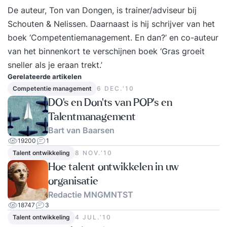
De auteur,
Ton van Dongen, is trainer/adviseur bij
Schouten & Nelissen
. Daarnaast is hij schrijver van het
boek ‘Competentiemanagement. En dan?’ en co-auteur
van het binnenkort te verschijnen boek ‘Gras groeit
sneller als je eraan trekt.’
Gerelateerde artikelen
Competentie management
6 DEC.‘10
DO's en Don'ts van POP's en
Talentmanagement
Bart van Baarsen
19200
1
Talent ontwikkeling
8 NOV.‘10
Hoe talent ontwikkelen in uw
organisatie
Redactie MNGMNTST
18747
3
Talent ontwikkeling
4 JUL.‘10