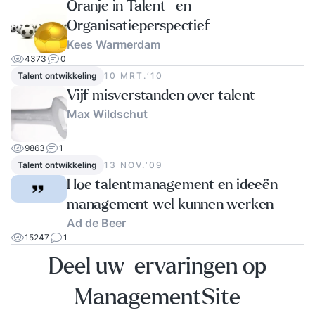
Oranje in Talent- en
Organisatieperspectief
Kees Warmerdam
4373
0
Talent ontwikkeling
10 MRT.‘10
Vijf misverstanden over talent
Max Wildschut
9863
1
Talent ontwikkeling
13 NOV.‘09
Hoe talentmanagement en ideeën
management wel kunnen werken
Ad de Beer
15247
1
Deel uw ervaringen op
ManagementSite