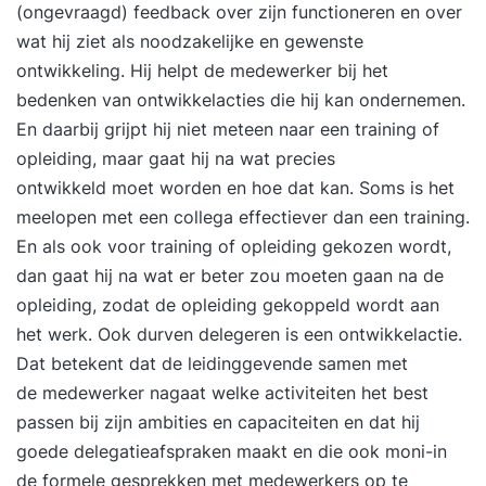
een concreet instemmingsverzoek van de
(ongevraagd) feedback over zijn functioneren en over
bestuurder? Aan het eind van de dag krijgt u
wat hij ziet als noodzakelijke en gewenste
uitleg over de Quickscan ‘OR &
ontwikkeling. Hij helpt de medewerker bij het
organisatieveranderingen'. Dag 2 We bespreken
bedenken van ontwikkelacties die hij kan ondernemen.
de quickscan met de groep, elke deelnemer krijgt
En daarbij grijpt hij niet meteen naar een training of
zo mogelijk actiepunten en individuele adviezen.
opleiding, maar gaat hij na wat precies
De ochtend besteden we verder aan de rol van
ontwikkeld moet worden en hoe dat kan. Soms is het
de OR bij organisatieveranderingen. De
meelopen met een collega effectiever dan een training.
bestuurder is verplicht de OR om advies te
En als ook voor training of opleiding gekozen wordt,
vragen bij verhuizingen, bedrijfssluitingen, fusies,
dan gaat hij na wat er beter zou moeten gaan na de
overnames en reorganisaties, detachering en
opleiding, zodat de opleiding gekoppeld wordt aan
inlening. In werkgroepen bereiden we de
het werk. Ook durven delegeren is een ontwikkelactie.
beantwoording van een concrete adviesaanvraag
Dat betekent dat de leidinggevende samen met
bij reorganisaties voor. 's Middags staan trends in
de medewerker nagaat welke activiteiten het best
organisaties centraal, zoals Het Nieuwe Werken,
passen bij zijn ambities en capaciteiten en dat hij
leeftijdsbewust personeelsbeleid, duurzaamheid
goede delegatieafspraken maakt en die ook moni-in
& vitaliteit of talent management. Welk standpunt
de formele gesprekken met medewerkers op te