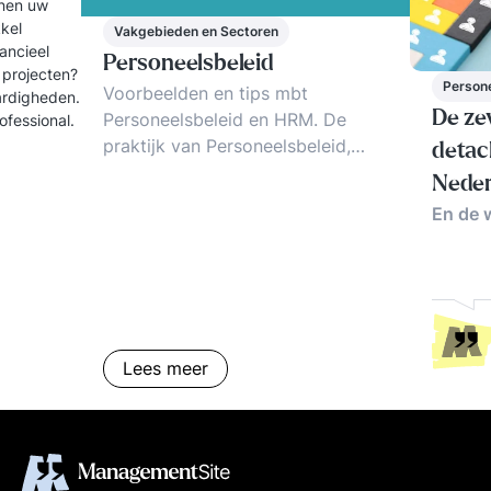
nnen uw
kel
Vakgebieden en Sectoren
ancieel
Personeelsbeleid
 projecten?
Person
Voorbeelden en tips mbt
ardigheden.
De ze
Personeelsbeleid en HRM. De
ofessional.
praktijk van Personeelsbeleid,
detac
Strategisch
Neder
Personeelsmanagement, Werven,
En de w
(2026
Beoordelen en Management
Development
Lees meer