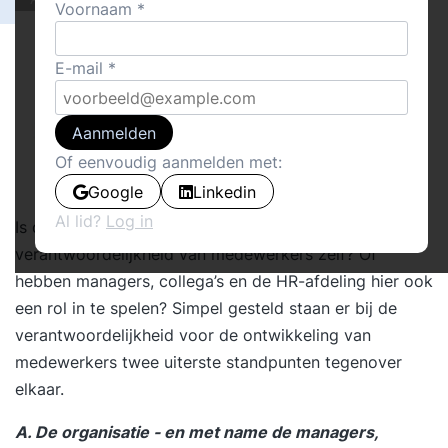
Voornaam
E-mail
Aanmelden
Of eenvoudig aanmelden met:
Google
Linkedin
Al lid?
Log in
Is de ontwikkeling van het talent in uw organisatie een
verantwoordelijkheid van medewerkers zelf? Of
hebben managers, collega’s en de HR-afdeling hier ook
een rol in te spelen? Simpel gesteld staan er bij de
verantwoordelijkheid voor de ontwikkeling van
medewerkers twee uiterste standpunten tegenover
elkaar.
A. De organisatie - en met name de managers,