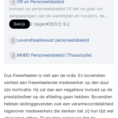
OR en Personeelsbeleid
1
Invloed op personeelsbeleid Of het nu gaat om
aanpassingen van de werktijden en roosters, het
invoeren van beoordelingsgesprekken, het
Bekijk
2 dagen
€855
9.2
veranderen van arbeidsvoorwaarden of het
invoeren van een nieuw
Levensfasebewust personeelsbeleid
2
functiewaarderingsysteem: zonder uw
instemming of advies mag de bestuurder geen
MHBO Personeelsbeleid (Thuisstudie)
3
belangrijke wijzigingen voor het personeel
doorvoeren. Personeelsbeleid of sociaal beleid is
dus een belangrijk aandachtsgebied voor uw OR.
Dus freewheelen is niet aan de orde. En bovendien
Tijdens de Basiscursus OR & Personeel leert u
verliest een freewheelende medewerker op den duur
alles over uw rechten en bevoegdheden rondom
zijn motivatie. Hij zal dan een negatieve invloed op de
arbeidsvoorwaarden, arbeidstijden en
prestatiesfeer op de afdeling gaan hebben. Bovendien
reorganisaties. En hoe u als OR de regie houdt bij
hebben leidinggevenden ook een verantwoordelijkheid
trends als Het Nieuwe Werken, leeftijdsbewust
tegenover medewerkers die denken dat zij hun tijd wel
personeelsbeleid, duurzaamheid & vitaliteit of