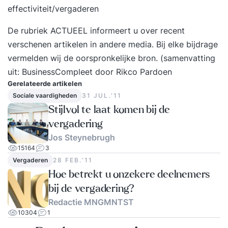
effectiviteit/vergaderen
team, klanten of management Je merkt dat
mensen afhaken of je presentaties te langdradig
De rubriek ACTUEEL informeert u over recent
vinden Bang bent dingen te vergeten of juist
verschenen artikelen in andere media. Bij elke bijdrage
teveel zaken erbij haalt Je boodschap niet altijd
vermelden wij de oorspronkelijke bron. (samenvatting
goed overkomt of blijft hangen Wat levert het je
uit:
BusinessCompleet
door Rikco Pardoen
op? Na deze training hangt je publiek aan je
Gerelateerde artikelen
lippen – zelfs aan het einde van een lange
Sociale vaardigheden
31 JUL.‘11
vergaderdag. Je spreekt met zelfvertrouwen,
Stijlvol te laat komen bij de
brengt je boodschap overtuigend over en merkt
vergadering
dat mensen écht luisteren. Presenteren wordt
Jos Steynebrugh
leuk (ja, echt)! Presentatietraining met veel
15164
3
persoonlijke aandacht Deze training is praktisch,
Vergaderen
28 FEB.‘11
interactief en direct toepasbaar. Je werkt aan je
Hoe betrekt u onzekere deelnemers
eigen casus en krijgt veel persoonlijke feedback.
bij de vergadering?
De groep is klein (max. 6 deelnemers), zodat je
Redactie MNGMNTST
10304
1
volop kunt oefenen. Geen droge theorie, maar