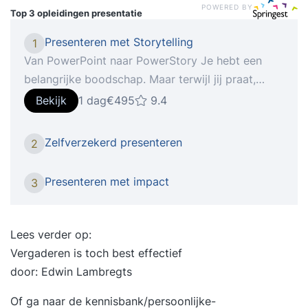
POWERED BY
Top 3 opleidingen
presentatie
Presenteren met Storytelling
1
Van PowerPoint naar PowerStory Je hebt een
belangrijke boodschap. Maar terwijl jij praat,
dwalen blikken af. Je ziet mensen naar hun
Bekijk
1 dag
€495
9.4
telefoon grijpen. Weer een standaard
PowerPoint… zucht. Dat kan anders. Goede
Zelfverzekerd presenteren
2
sprekers vertellen verhalen. Ze nemen hun
publiek mee, boeien van begin tot eind en zorgen
Presenteren met impact
3
dat de boodschap blijft hangen. Na deze training
kun jij dat ook. Transformeer je presentaties van
droge powerpoint naar een fascinerend verhaal.
Lees verder op:
In deze hands-on training leer je hoe je zelfs de
Vergaderen is toch best effectief
meest technische informatie omzet in boeiende
door: Edwin Lambregts
verhalen die blijven hangen. Dit is de training
Of ga naar de
kennisbank/persoonlijke-
voor jou als... Je regelmatig presenteert aan je