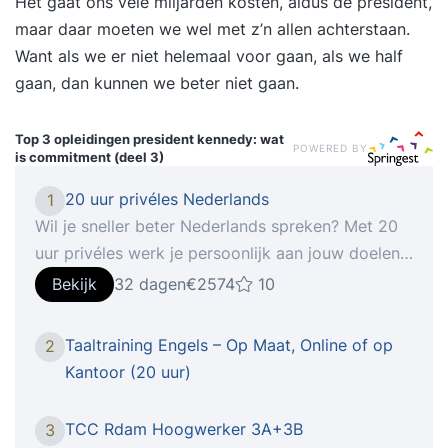
Het gaat ons vele miljarden kosten, aldus de president,
maar daar moeten we wel met z’n allen achterstaan.
Want als we er niet helemaal voor gaan, als we half
gaan, dan kunnen we beter niet gaan.
Top 3 opleidingen
president kennedy: wat
POWERED BY
is commitment (deel 3)
20 uur privéles Nederlands
1
Wil je sneller beter Nederlands spreken? Met 20
uur privéles werk je persoonlijk aan jouw doelen.
Je oefent veel en krijgt directe feedback. Zo
Bekijk
32 dagen
€2574
10
merk je snel vooruitgang. Maak een duidelijke
stap vooruit in je Nederlands. Je werkt aan
Taaltraining Engels – Op Maat, Online of op
2
grammatica, woordenschat en spreekvaardigheid
Kantoor (20 uur)
en groeit naar meer zelfstandigheid.Met deze
lessen voer je langere en meer samenhangende
TCC Rdam Hoogwerker 3A+3B
3
gesprekken; gebruik je grammatica correcter en