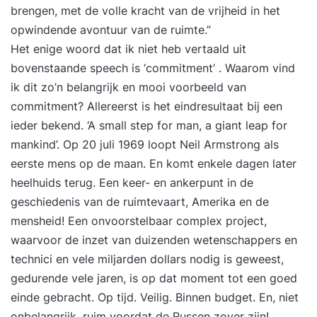
brengen, met de volle kracht van de vrijheid in het
opwindende avontuur van de ruimte.”
Het enige woord dat ik niet heb vertaald uit
bovenstaande speech is ‘commitment’ . Waarom vind
ik dit zo’n belangrijk en mooi voorbeeld van
commitment? Allereerst is het eindresultaat bij een
ieder bekend. ‘A small step for man, a giant leap for
mankind’. Op 20 juli 1969 loopt Neil Armstrong als
eerste mens op de maan. En komt enkele dagen later
heelhuids terug. Een keer- en ankerpunt in de
geschiedenis van de ruimtevaart, Amerika en de
mensheid! Een onvoorstelbaar complex project,
waarvoor de inzet van duizenden wetenschappers en
technici en vele miljarden dollars nodig is geweest,
gedurende vele jaren, is op dat moment tot een goed
einde gebracht. Op tijd. Veilig. Binnen budget. En, niet
onbelangrijk, ruim voordat de Russen zover zijn!