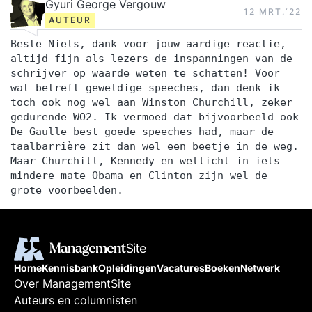
Gyuri George Vergouw
12 MRT.‘22
AUTEUR
Beste Niels, dank voor jouw aardige reactie,
altijd fijn als lezers de inspanningen van de
schrijver op waarde weten te schatten! Voor
wat betreft geweldige speeches, dan denk ik
toch ook nog wel aan Winston Churchill, zeker
gedurende WO2. Ik vermoed dat bijvoorbeeld ook
De Gaulle best goede speeches had, maar de
taalbarrière zit dan wel een beetje in de weg.
Maar Churchill, Kennedy en wellicht in iets
mindere mate Obama en Clinton zijn wel de
grote voorbeelden.
Home
Kennisbank
Opleidingen
Vacatures
Boeken
Netwerk
Over ManagementSite
Auteurs en columnisten