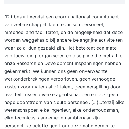
bewuster; begrijp je langere teksten en kun je ze
navertellen; ontwikkel je een bredere en actievere
“Dit besluit vereist een enorm nationaal commitment
woordenschat.
van wetenschappelijk en technisch personeel,
materieel and faciliteiten, en de mogelijkheid dat deze
worden weggehaald bij andere belangrijke activiteiten
waar ze al dun gezaaid zijn. Het betekent een mate
van toewijding, organiseren en discipline die niet altijd
onze Research en Development inspanningen hebben
gekenmerkt. We kunnen ons geen onverwachte
werkonderbrekingen veroorloven, geen verhoogde
kosten voor materiaal of talent, geen verspilling door
rivaliteit tussen diverse agentschappen en ook geen
hoge doorstroom van sleutelpersoneel. (…)…tenzij elke
wetenschapper, elke ingenieur, elke onderhoudsman,
elke technicus, aannemer en ambtenaar zijn
persoonlijke belofte geeft om deze natie verder te