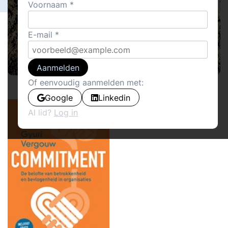
Voornaam
E-mail
Aanmelden
Of eenvoudig aanmelden met:
Google
Linkedin
Al lid?
Log in