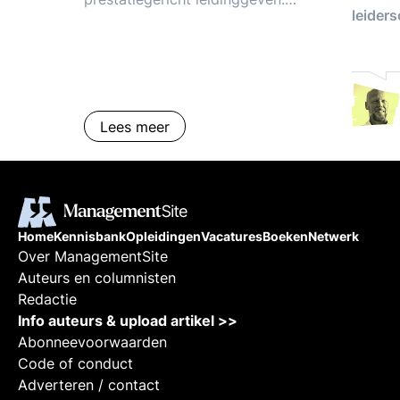
leider
Slaag- en faalfactoren vd
operationele manager. Testen,
trends, tips, tricks.
Lees meer
Home
Kennisbank
Opleidingen
Vacatures
Boeken
Netwerk
Over ManagementSite
Auteurs en columnisten
Redactie
Info auteurs & upload artikel >>
Abonneevoorwaarden
Code of conduct
Adverteren / contact