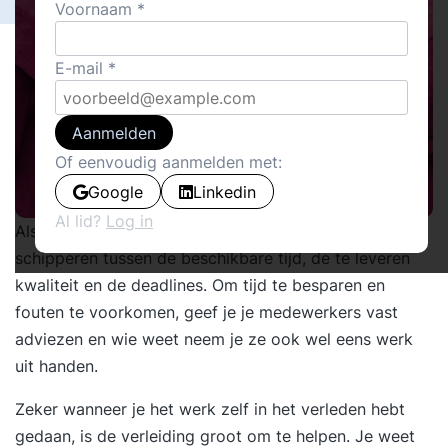
Voornaam
E-mail
Aanmelden
Of eenvoudig aanmelden met:
Google
Linkedin
Al lid?
Log in
Als middenmanager of projectleider loop je vaak te
schipperen tussen de beschikbare tijd, de te leveren
kwaliteit en de deadlines. Om tijd te besparen en
fouten te voorkomen, geef je je medewerkers vast
adviezen en wie weet neem je ze ook wel eens werk
uit handen.
Zeker wanneer je het werk zelf in het verleden hebt
gedaan, is de verleiding groot om te helpen. Je weet