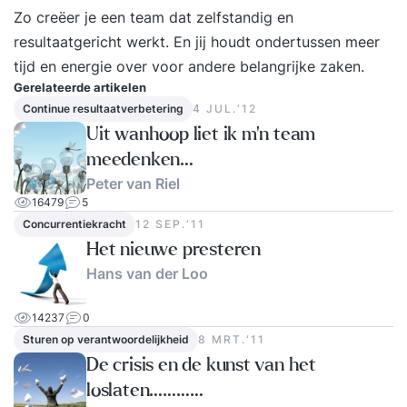
Zo creëer je een team dat zelfstandig en
resultaatgericht werkt. En jij houdt ondertussen meer
tijd en energie over voor andere belangrijke zaken.
Gerelateerde artikelen
Continue resultaatverbetering
4 JUL.‘12
Uit wanhoop liet ik m’n team
meedenken…
Peter van Riel
16479
5
Concurrentiekracht
12 SEP.‘11
Het nieuwe presteren
Hans van der Loo
14237
0
Sturen op verantwoordelijkheid
8 MRT.‘11
De crisis en de kunst van het
loslaten…………