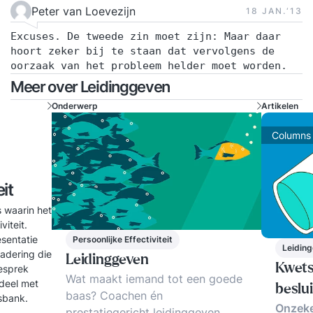
Peter van Loevezijn
18 JAN.‘13
Excuses. De tweede zin moet zijn: Maar daar
hoort zeker bij te staan dat vervolgens de
oorzaak van het probleem helder moet worden.
Meer over Leidinggeven
Onderwerp
Artikelen
Columns
it
s waarin het
viteit.
sentatie
Persoonlijke Effectiviteit
Leidin
gadering die
Leidinggeven
Kwets
gesprek
Wat maakt iemand tot een goede
rdeel met
beslui
baas? Coachen én
sbank.
Onzeke
prestatiegericht leidinggeven.