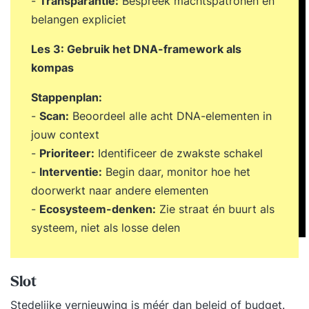
-
Transparantie:
Bespreek machtspatronen en
belangen expliciet
Les 3: Gebruik het DNA-framework als
kompas
Stappenplan:
-
Scan:
Beoordeel alle acht DNA-elementen in
jouw context
-
Prioriteer:
Identificeer de zwakste schakel
-
Interventie:
Begin daar, monitor hoe het
doorwerkt naar andere elementen
-
Ecosysteem-denken:
Zie straat én buurt als
systeem, niet als losse delen
Slot
Stedelijke vernieuwing is méér dan beleid of budget.