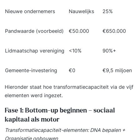
Inclusief examen en herexamen Internationaal
Nieuwe ondernemers
Nauwelijks
25%
erkend en herkend Ga direct voor je Black Belt
certificaat - geen vooropleiding nodig ISO 18404
Pandwaarde (voorbeeld)
€50.000
€650.000
en 13053 gecertificeerd Inclusief Minitab licentie
gedurende de training
Lidmaatschap vereniging
<10%
90%+
Gemeente-investering
€0
€9,5 miljoen
Hieronder staat hoe transformatiecapaciteit via de vijf
elementen werd ingezet.
Fase 1: Bottom-up beginnen – sociaal
kapitaal als motor
Transformatiecapaciteit-elementen: DNA bepalen +
Organisatie opbouwen