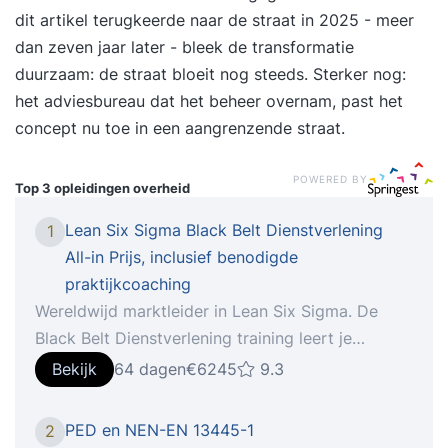
dit artikel terugkeerde naar de straat in 2025 - meer
dan zeven jaar later - bleek de transformatie
duurzaam: de straat bloeit nog steeds. Sterker nog:
het adviesbureau dat het beheer overnam, past het
concept nu toe in een aangrenzende straat.
POWERED BY
Top 3 opleidingen
overheid
Lean Six Sigma Black Belt Dienstverlening
1
All-in Prijs, inclusief benodigde
praktijkcoaching
Wereldwijd marktleider in Lean Six Sigma. De
Black Belt Dienstverlening training leert je
complexe processen verbeteren met persoonlijke
Bekijk
64 dagen
€6245
9.3
begeleiding en praktijkgerichte, ISO-
gecertificeerde aanpak. De Black Belt
PED en NEN-EN 13445-1
2
Dienstverlening training is er voor professionals