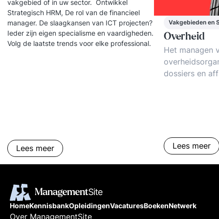
vakgebied of in uw sector. Ontwikkel
Strategisch HRM, De rol van de financieel
manager. De slaagkansen van ICT projecten?
Vakgebieden en 
Ieder zijn eigen specialisme en vaardigheden.
Overheid
Volg de laatste trends voor elke professional.
Het managen 
overheidsorgani
dossiers en aff
Cultuurverande
reorganisaties
media. Verand
publiek. Prakti
voorbeelden.
Lees meer
Lees meer
Home
Kennisbank
Opleidingen
Vacatures
Boeken
Netwerk
Over ManagementSite