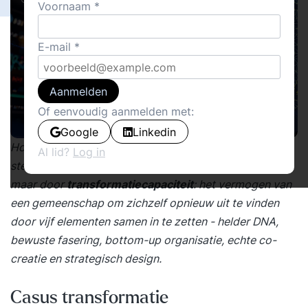
Voornaam
E-mail
Aanmelden
Of eenvoudig aanmelden met:
Google
Linkedin
Hoe creëer je duurzame vernieuwing in complexe
Al lid?
Log in
stedelijke systemen? Niet door symptoombestrijding,
maar door
transformatiecapaciteit
: het vermogen van
een gemeenschap om zichzelf opnieuw uit te vinden
door vijf elementen samen in te zetten - helder DNA,
bewuste fasering, bottom-up organisatie, echte co-
creatie en strategisch design.
Casus transformatie