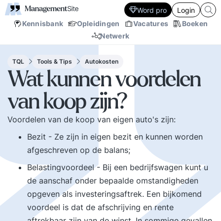
Word pro
Login
Kennisbank
Opleidingen
Vacatures
Boeken
Netwerk
TQL
Tools & Tips
Autokosten
Wat kunnen voordelen
van koop zijn?
Voordelen van de koop van eigen auto's zijn:
Bezit - Ze zijn in eigen bezit en kunnen worden
afgeschreven op de balans;
Belastingvoordeel - Bij een bedrijfswagen kunt u
de aanschaf onder bepaalde omstandigheden
opgeven als investeringsaftrek. Een bijkomend
voordeel is dat de afschrijving en rente
aftrekbaar zijn van de winst. In sommige gevallen