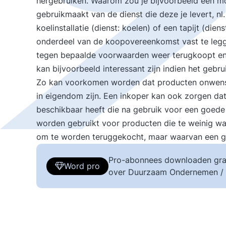
hergebruiken. Waarom zou je bijvoorbeeld een mobi
gebruikmaakt van de dienst die deze je levert, nl
koelinstallatie (dienst: koelen) of een tapijt (die
onderdeel van de koopovereenkomst vast te legg
tegen bepaalde voorwaarden weer terugkoopt en
kan bijvoorbeeld interessant zijn indien het gebr
Zo kan voorkomen worden dat producten onwensel
in eigendom zijn. Een inkoper kan ook zorgen dat
beschikbaar heeft die na gebruik voor een goed
worden gebruikt voor producten die te weinig w
om te worden teruggekocht, maar waarvan een go
Pro-abonnees downloaden gra
Word pro
over Duurzaam Ondernemen /