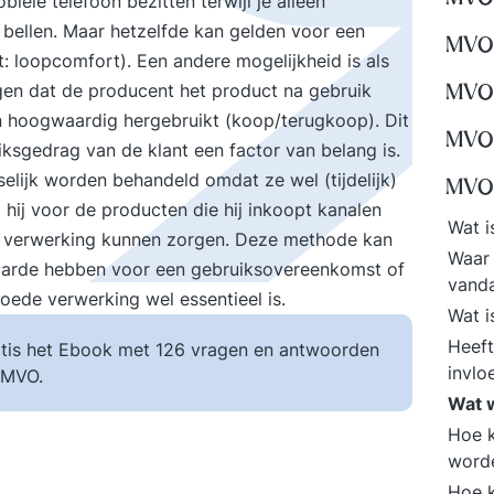
ele telefoon bezitten terwijl je alleen
. bellen. Maar hetzelfde kan gelden voor een
MVO 
nst: loopcomfort). Een andere mogelijkheid is als
en dat de producent het product na gebruik
MVO 
 hoogwaardig hergebruikt (koop/terugkoop). Dit
MVO i
uiksgedrag van de klant een factor van belang is.
ijk worden behandeld omdat ze wel (tijdelijk)
MVO 
 hij voor de producten die hij inkoopt kanalen
Wat i
e verwerking kunnen zorgen. Deze methode kan
Waar 
aarde hebben voor een gebruiksovereenkomst of
vand
ede verwerking wel essentieel is.
Wat i
Heeft
tis het Ebook met 126 vragen en antwoorden
invlo
 MVO.
Wat w
Hoe k
word
Hoe k