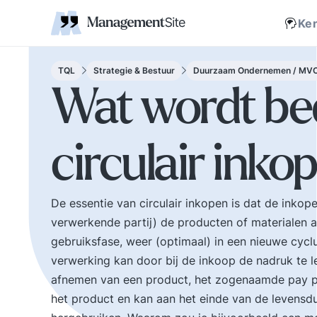
Coaching
Interne 
Financieel management
IT en Business
verantwoordelijkheid
businessmodel.
kleine letters ervoor en er is contact. Zijn webs
jonge leiding geven
Managem
Corporate communicatie
Ethiek, integriteit, moreel kompas
Kritische
Scholing
Non-prof
Disruptie
Kennism
samenwe
Ke
en bestuurlijke wijsheid.
Zelforganisatie 'klein
Ook de belangrijke
binnen groot'. De
bestuurlijke valkuilen
transitie naar een
TQL
Strategie & Bestuur
Duurzaam Ondernemen / MV
zoals: verhuftering,
zelfsturende
Wat wordt be
bestuurlijke drukte,
organisatie. Distributi
organisatierot en het
van zeggenschap en
spel om poen en
verantwoordelijkheid
circulair inko
prestige. Tips en
naar het laagste nive
ideeen voor goed
in een organisatie wa
bestuur.
een vakkundig besluit
genomen kan worden
De essentie van circulair inkopen is dat de inko
verwerkende partij) de producten of materialen a
gebruiksfase, weer (optimaal) in een nieuwe cycl
verwerking kan door bij de inkoop de nadruk te l
afnemen van een product, het zogenaamde pay pe
het product en kan aan het einde van de levensd