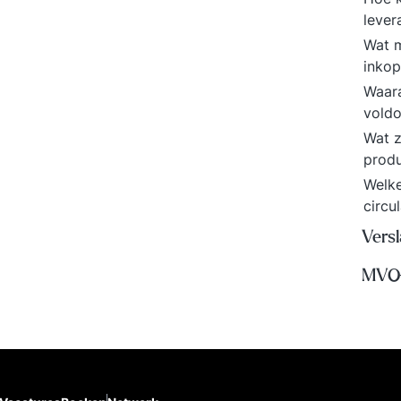
lever
Wat m
inkop
Waar
vold
Wat z
prod
Welke
circu
Versl
MVO-