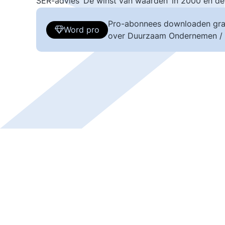
SER-advies ‘De winst van waarden’ in 2000 en de 
Pro-abonnees downloaden gra
Word pro
over Duurzaam Ondernemen /