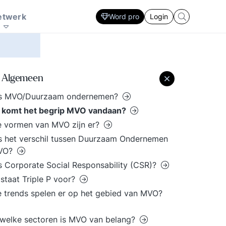
Zorg
Interactie patronen
ersoonlijke
sector. Ontwikkel
en sociale innovatie
marketing prikkel
plan
Strategie ontwikkeling en uitvoering
etwerk
Word pro
Login
fectiviteit. Lastige
Strategisch HRM, De
nderhandelingen, een
rol van de financieel
resentatie voor een
manager. De
ritisch publiek, een
slaagkansen van ICT
ergadering die uit de
projecten? Ieder zijn
Algemeen
and loopt, een
eigen specialisme en
cquisitie gesprek waar
vaardigheden. Volg de
is MVO/Duurzaam ondernemen?
 tegenop kijkt. Doe
laatste trends voor elke
 komt het begrip MVO vandaan?
w voordeel met de
professional.
e vormen van MVO zijn er?
andreikingen binnen
s het verschil tussen Duurzaam Ondernemen
e kennisbank.
VO?
s Corporate Social Responsability (CSR)?
staat Triple P voor?
 trends spelen er op het gebied van MVO?
welke sectoren is MVO van belang?