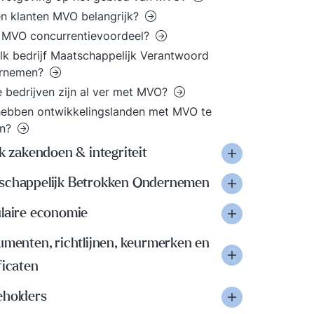
n klanten MVO belangrijk?
 MVO concurrentievoordeel?
lk bedrijf Maatschappelijk Verantwoord
rnemen?
 bedrijven zijn al ver met MVO?
ebben ontwikkelingslanden met MVO te
n?
jk zakendoen & integriteit
schappelijk Betrokken Ondernemen
ulaire economie
umenten, richtlijnen, keurmerken en
ficaten
eholders