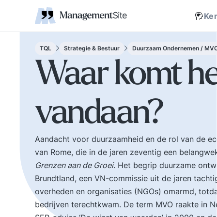
Coaching
Interne 
Financieel management
IT en Business
verantwoordelijkheid
businessmodel.
kleine letters ervoor en er is contact. Zijn webs
jonge leiding geven
Managem
Corporate communicatie
Ethiek, integriteit, moreel kompas
Kritische
Scholing
Non-prof
Disruptie
Kennism
samenwe
Ke
en bestuurlijke wijsheid.
Zelforganisatie 'klein
Ook de belangrijke
binnen groot'. De
bestuurlijke valkuilen
transitie naar een
TQL
Strategie & Bestuur
Duurzaam Ondernemen / MV
zoals: verhuftering,
zelfsturende
Waar komt he
bestuurlijke drukte,
organisatie. Distributi
organisatierot en het
van zeggenschap en
spel om poen en
verantwoordelijkheid
vandaan?
prestige. Tips en
naar het laagste nive
ideeen voor goed
in een organisatie wa
bestuur.
een vakkundig besluit
genomen kan worden
Aandacht voor duurzaamheid en de rol van de eco
van Rome, die in de jaren zeventig een belangwek
Grenzen aan de Groei
. Het begrip duurzame ontw
Brundtland, een VN-commissie uit de jaren tachti
overheden en organisaties (NGOs) omarmd, totdat
bedrijven terechtkwam. De term MVO raakte in Ne