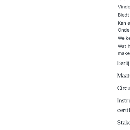
Vinde
Biedt
Kan e
Onde
Welke
Wat h
make
Eerli
Maat
Circ
Instr
certi
Stak