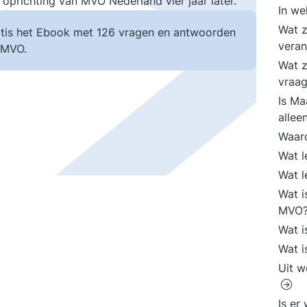
oprichting van MVO Nederland vier jaar later.
In we
Wat z
tis het Ebook met 126 vragen en antwoorden
veran
 MVO.
Wat z
vraag
Is Ma
allee
Waaro
Wat l
Wat l
Wat i
MVO
Wat i
Wat i
Uit w
Is er