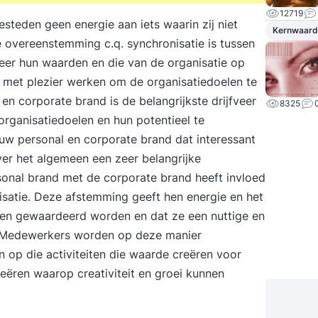
12719
steden geen energie aan iets waarin zij niet
Kernwaard
ve overeenstemming c.q. synchronisatie is tussen
neer hun waarden en die van de organisatie op
n en met plezier werken om de organisatiedoelen te
 en corporate brand is de belangrijkste drijfveer
8325
organisatiedoelen en hun potentieel te
uw personal en corporate brand dat interessant
ver het algemeen een zeer belangrijke
sonal brand met de corporate brand heeft invloed
satie. Deze afstemming geeft hen energie en het
nsen gewaardeerd worden en dat ze een nuttige en
e. Medewerkers worden op deze manier
n op die activiteiten die waarde creëren voor
creëren waarop creativiteit en groei kunnen