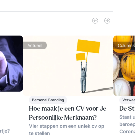
Actueel
Columns
Verwaa
Personal Branding
De St
Hoe maak je een CV voor Je
Staat u
Persoonlijke Merknaam?
beroep
Vier stappen om een uniek cv op
rtje?
Corona
te stellen