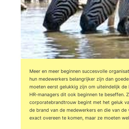
Meer en meer beginnen succesvolle organisat
hun medewerkers belangrijker zijn dan goede
moeten eerst gelukkig zijn om uiteindelijk de
HR-managers dit ook beginnen te beseffen. Z
corporatebrandtrouw begint met het geluk v
de brand van de medewerkers en die van de 
exact overeen te komen, maar ze moeten wel o