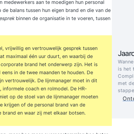
 en medewerkers aan te moedigen hun personal
op de balans tussen hun eigen brand en die van de
esprek
binnen de organisatie in te voeren, tussen
, vrijwillig en vertrouwelijk gesprek tussen
Jaar
at maximaal één uur duurt, en waarbij de
Wannee
corporate brand het onderwerp zijn. Het is
is het 
al eens in de twee maanden te houden. De
Comple
n vertrouwelijk. De lijnmanager moet in dit
met de
, informele coach en rolmodel. De HR-
stappe
 niet op de stoel van de lijnmanager moeten
Ontd
te krijgen of de personal brand van de
 brand en waar zij met elkaar botsen.