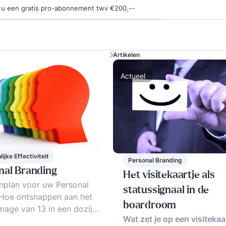
ngt u een gratis pro-abonnement twv €200,--
Artikelen
Actueel
ijke Effectiviteit
Personal Branding
nal Branding
Het visitekaartje als
nplan voor uw Personal
statussignaal in de
 Hoe ontsnappen aan het
boardroom
image van 13 in een dozijn?
Wat zet je op een visitekaa
elf als merk presenteren?