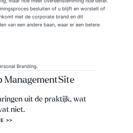
ng, maar hoe meer overeenstemming hoe beter.
ingsproces besluiten of u blijft en worstelt of
enkomt met de corporate brand en dit
nden van een andere baan, waar er een betere
ersonal Branding
.
op ManagementSite
aringen uit de praktijk, wat
at niet.
EE >>